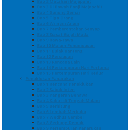
Bab 2 Matahari Majapahit
Bab 3 Di Bawah Panji Majapahit
Bab 4 Gunung Semar
Bab 5 Tiga Orang
Bab 6 Wringin Anom
Bab 7 Pemberontakan Senyap
Bab 8 Siasat Gajah Mada
Bab 9 Rawa-rawa
Bab 10 Malam Penumpasan
Bab 11 Bulak Banteng
Bab 12 Persiapan
Bab 13 Rencana Lain
Bab 14 Pertempuran Hari Pertama
Bab 15 Pertempuran Hari Kedua
Penaklukan Panarukan
Bab 1 Rencana Penaklukan
Bab 2 Sabuk Inten
Bab 3 Pangeran Benawa
Bab 4 Kabut di Tengah Malam
Bab 5 Berhitung
Bab 6 Lembah Merbabu
Bab 7 Wedhus Gembel
Bab 8 Gerbang Demak
Bab 9 Pertempuran Panarukan