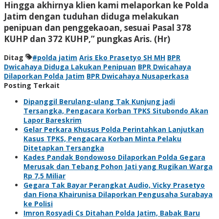
Hingga akhirnya klien kami melaporkan ke Polda
Jatim dengan tuduhan diduga melakukan
penipuan dan penggekaoan, sesuai Pasal 378
KUHP dan 372 KUHP,” pungkas Aris. (Hr)
Ditag
#polda jatim
Aris Eko Prasetyo SH MH
BPR
Dwicahaya Diduga Lakukan Penipuan
BPR Dwicahaya
Dilaporkan Polda Jatim
BPR Dwicahaya Nusaperkasa
Posting Terkait
Dipanggil Berulang-ulang Tak Kunjung jadi
Tersangka, Pengacara Korban TPKS Situbondo Akan
Lapor Bareskrim
Gelar Perkara Khusus Polda Perintahkan Lanjutkan
Kasus TPKS, Pengacara Korban Minta Pelaku
Ditetapkan Tersangka
Kades Pandak Bondowoso Dilaporkan Polda Gegara
Merusak dan Tebang Pohon Jati yang Rugikan Warga
Rp 7,5 Miliar
Gegara Tak Bayar Perangkat Audio, Vicky Prasetyo
dan Fiona Khairunisa Dilaporkan Pengusaha Surabaya
ke Polisi
Imron Rosyadi Cs Ditahan Polda Jatim, Babak Baru