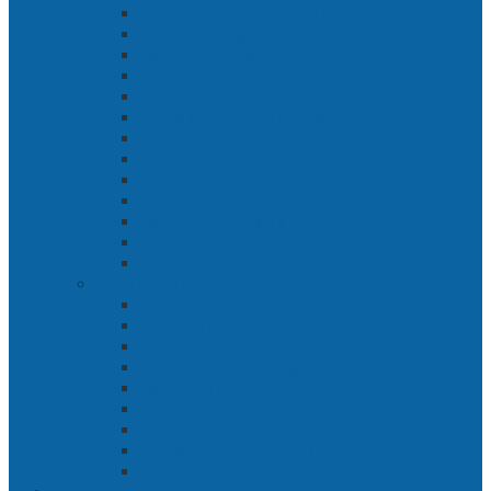
Bab 3 Di Bawah Panji Majapahit
Bab 4 Gunung Semar
Bab 5 Tiga Orang
Bab 6 Wringin Anom
Bab 7 Pemberontakan Senyap
Bab 8 Siasat Gajah Mada
Bab 9 Rawa-rawa
Bab 10 Malam Penumpasan
Bab 11 Bulak Banteng
Bab 12 Persiapan
Bab 13 Rencana Lain
Bab 14 Pertempuran Hari Pertama
Bab 15 Pertempuran Hari Kedua
Penaklukan Panarukan
Bab 1 Rencana Penaklukan
Bab 2 Sabuk Inten
Bab 3 Pangeran Benawa
Bab 4 Kabut di Tengah Malam
Bab 5 Berhitung
Bab 6 Lembah Merbabu
Bab 7 Wedhus Gembel
Bab 8 Gerbang Demak
Bab 9 Pertempuran Panarukan