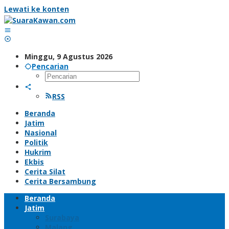
Lewati ke konten
Minggu, 9 Agustus 2026
Pencarian
RSS
Beranda
Jatim
Nasional
Politik
Hukrim
Ekbis
Cerita Silat
Cerita Bersambung
Beranda
Jatim
Surabaya
Malang