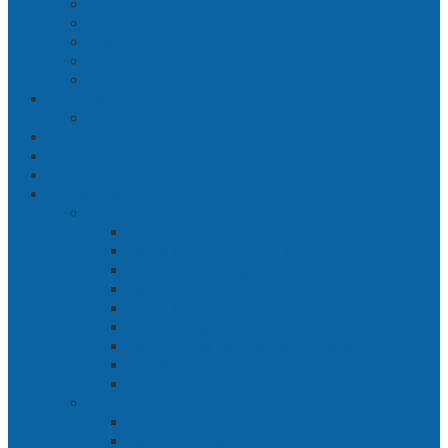
Gresik
Sidoarjo
Trenggalek
Mojokerto
Pasuruan
Nasional
Jakarta
Politik
Hukrim
Ekbis
Cerita Silat
Toh Kuning – Benteng Terakhir Kertajaya
Bab 1 Jalur Banengan
Bab 2 Sampai Jumpa, Ken Arok!
Bab 3 Bergabung
Bab 4 Perwira
Bab 5 Siasat Ken Arok
Bab 6 Pengepungan
Bab 7 Gerbang Pasukan Khusus
Bab 8 Tanah Larangan
Bab 9 Penyelamatan
Langit Hitam Majapahit
Bab 1 Menuju Kotaraja
Bab 2 Matahari Majapahit