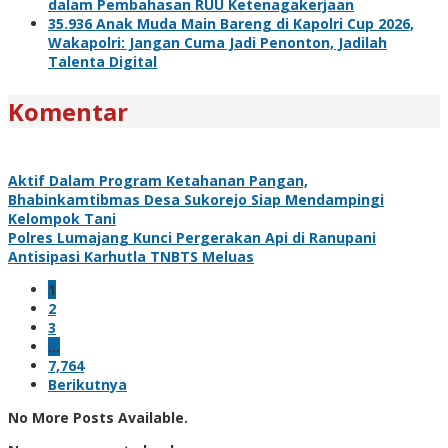
dalam Pembahasan RUU Ketenagakerjaan
35.936 Anak Muda Main Bareng di Kapolri Cup 2026,
Wakapolri: Jangan Cuma Jadi Penonton, Jadilah
Talenta Digital
Komentar
Aktif Dalam Program Ketahanan Pangan,
Bhabinkamtibmas Desa Sukorejo Siap Mendampingi
Kelompok Tani
Polres Lumajang Kunci Pergerakan Api di Ranupani
Antisipasi Karhutla TNBTS Meluas
1
2
3
…
7,764
Berikutnya
No More Posts Available.