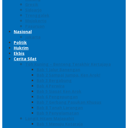
Gresik
Sidoarjo
Trenggalek
Mojokerto
Pasuruan
Nasional
Jakarta
Politik
Hukrim
Ekbis
Cerita Silat
Toh Kuning – Benteng Terakhir Kertajaya
Bab 1 Jalur Banengan
Bab 2 Sampai Jumpa, Ken Arok!
Bab 3 Bergabung
Bab 4 Perwira
Bab 5 Siasat Ken Arok
Bab 6 Pengepungan
Bab 7 Gerbang Pasukan Khusus
Bab 8 Tanah Larangan
Bab 9 Penyelamatan
Langit Hitam Majapahit
Bab 1 Menuju Kotaraja