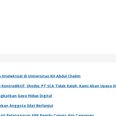
ntelektual di Universitas KH Abdul Chalim
i Kontradiktif, Shodiq: PT SCA Tidak Kalah, Kami Akan Upaya
ngkatkan Gaya Hidup Digital
kan Anggota Silat Berlanjut
rkait Pelanggaran APK Pemilu Capres dan Cawapres