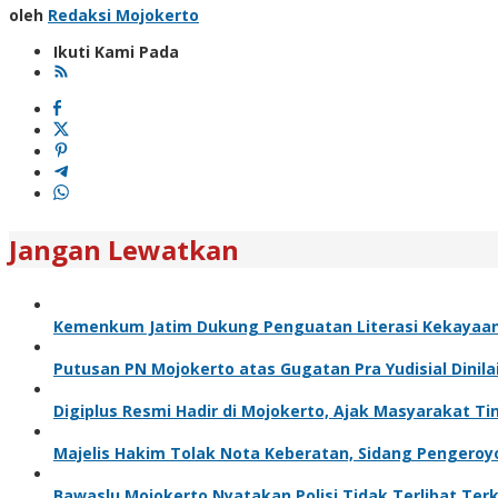
oleh
Redaksi Mojokerto
Ikuti Kami Pada
Jangan Lewatkan
Kemenkum Jatim Dukung Penguatan Literasi Kekayaan I
Putusan PN Mojokerto atas Gugatan Pra Yudisial Dinila
Digiplus Resmi Hadir di Mojokerto, Ajak Masyarakat Ti
Majelis Hakim Tolak Nota Keberatan, Sidang Pengeroyo
Bawaslu Mojokerto Nyatakan Polisi Tidak Terlibat Te