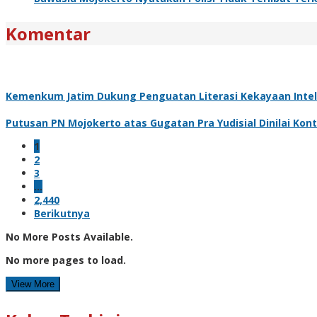
Komentar
Kemenkum Jatim Dukung Penguatan Literasi Kekayaan Intele
Putusan PN Mojokerto atas Gugatan Pra Yudisial Dinilai Kon
1
2
3
…
2,440
Berikutnya
No More Posts Available.
No more pages to load.
View More