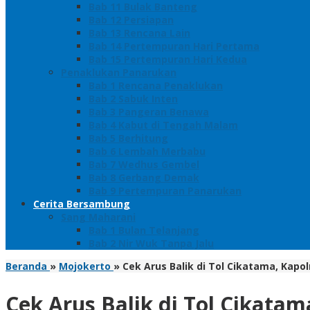
Bab 11 Bulak Banteng
Bab 12 Persiapan
Bab 13 Rencana Lain
Bab 14 Pertempuran Hari Pertama
Bab 15 Pertempuran Hari Kedua
Penaklukan Panarukan
Bab 1 Rencana Penaklukan
Bab 2 Sabuk Inten
Bab 3 Pangeran Benawa
Bab 4 Kabut di Tengah Malam
Bab 5 Berhitung
Bab 6 Lembah Merbabu
Bab 7 Wedhus Gembel
Bab 8 Gerbang Demak
Bab 9 Pertempuran Panarukan
Cerita Bersambung
Sang Maharani
Bab 1 Bulan Telanjang
Bab 2 Nir Wuk Tanpa Jalu
Beranda
»
Mojokerto
»
Cek Arus Balik di Tol Cikatama, Kap
Cek Arus Balik di Tol Cikat