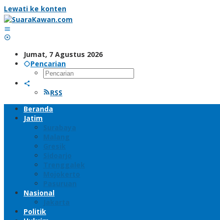
Lewati ke konten
Jumat, 7 Agustus 2026
Pencarian
RSS
Beranda
Jatim
Surabaya
Malang
Gresik
Sidoarjo
Trenggalek
Mojokerto
Pasuruan
Nasional
Jakarta
Politik