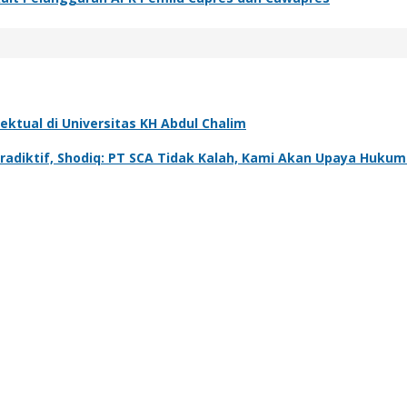
ktual di Universitas KH Abdul Chalim
tradiktif, Shodiq: PT SCA Tidak Kalah, Kami Akan Upaya Hukum