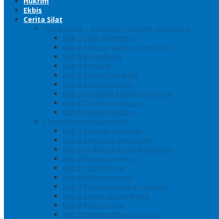
Hukrim
Ekbis
Cerita Silat
Toh Kuning – Benteng Terakhir Kertajaya
Bab 1 Jalur Banengan
Bab 2 Sampai Jumpa, Ken Arok!
Bab 3 Bergabung
Bab 4 Perwira
Bab 5 Siasat Ken Arok
Bab 6 Pengepungan
Bab 7 Gerbang Pasukan Khusus
Bab 8 Tanah Larangan
Bab 9 Penyelamatan
Langit Hitam Majapahit
Bab 1 Menuju Kotaraja
Bab 2 Matahari Majapahit
Bab 3 Di Bawah Panji Majapahit
Bab 4 Gunung Semar
Bab 5 Tiga Orang
Bab 6 Wringin Anom
Bab 7 Pemberontakan Senyap
Bab 8 Siasat Gajah Mada
Bab 9 Rawa-rawa
Bab 10 Malam Penumpasan