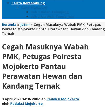
Cerita Bersambung
Sang Maharani
Bab 1 Bulan Telanjang
Bab 2 Nir Wuk Tanpa Jalu
Beranda
»
Jatim
»
Cegah Masuknya Wabah PMK, Petugas
Polresta Mojokerto Pantau Perawatan Hewan dan Kandang
Ternak
Cegah Masuknya Wabah
PMK, Petugas Polresta
Mojokerto Pantau
Perawatan Hewan dan
Kandang Ternak
3 April 2023 14:36 WIB
oleh
Redaksi Mojokerto
oleh
Redaksi Mojokerto