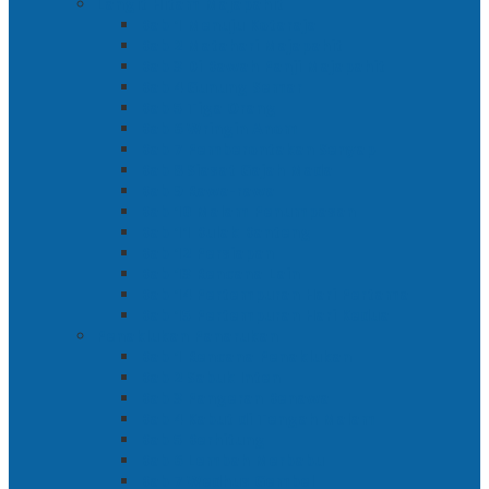
Langit Hitam Majapahit
Bab 1 Menuju Kotaraja
Bab 2 Matahari Majapahit
Bab 3 Di Bawah Panji Majapahit
Bab 4 Gunung Semar
Bab 5 Tiga Orang
Bab 6 Wringin Anom
Bab 7 Pemberontakan Senyap
Bab 8 Siasat Gajah Mada
Bab 9 Rawa-rawa
Bab 10 Malam Penumpasan
Bab 11 Bulak Banteng
Bab 12 Persiapan
Bab 13 Rencana Lain
Bab 14 Pertempuran Hari Pertama
Bab 15 Pertempuran Hari Kedua
Penaklukan Panarukan
Bab 1 Rencana Penaklukan
Bab 2 Sabuk Inten
Bab 3 Pangeran Benawa
Bab 4 Kabut di Tengah Malam
Bab 5 Berhitung
Bab 6 Lembah Merbabu
Bab 7 Wedhus Gembel