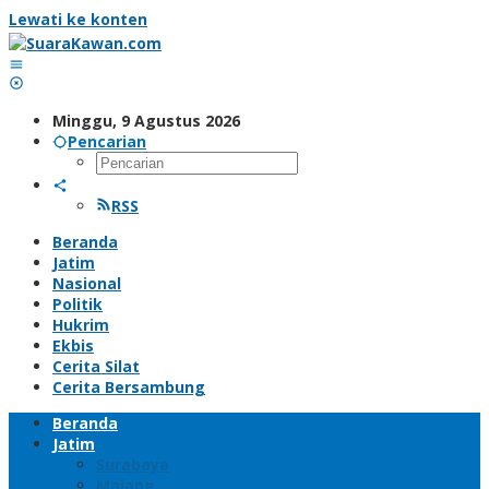
Lewati ke konten
Minggu, 9 Agustus 2026
Pencarian
RSS
Beranda
Jatim
Nasional
Politik
Hukrim
Ekbis
Cerita Silat
Cerita Bersambung
Beranda
Jatim
Surabaya
Malang