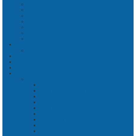
Surabaya
Malang
Gresik
Sidoarjo
Trenggalek
Mojokerto
Pasuruan
Nasional
Jakarta
Politik
Hukrim
Ekbis
Cerita Silat
Toh Kuning – Benteng Terakhir Kertajaya
Bab 1 Jalur Banengan
Bab 2 Sampai Jumpa, Ken Arok!
Bab 3 Bergabung
Bab 4 Perwira
Bab 5 Siasat Ken Arok
Bab 6 Pengepungan
Bab 7 Gerbang Pasukan Khusus
Bab 8 Tanah Larangan
Bab 9 Penyelamatan