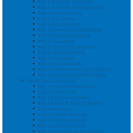
Bab 2 Matahari Majapahit
Bab 3 Di Bawah Panji Majapahit
Bab 4 Gunung Semar
Bab 5 Tiga Orang
Bab 6 Wringin Anom
Bab 7 Pemberontakan Senyap
Bab 8 Siasat Gajah Mada
Bab 9 Rawa-rawa
Bab 10 Malam Penumpasan
Bab 11 Bulak Banteng
Bab 12 Persiapan
Bab 13 Rencana Lain
Bab 14 Pertempuran Hari Pertama
Bab 15 Pertempuran Hari Kedua
Penaklukan Panarukan
Bab 1 Rencana Penaklukan
Bab 2 Sabuk Inten
Bab 3 Pangeran Benawa
Bab 4 Kabut di Tengah Malam
Bab 5 Berhitung
Bab 6 Lembah Merbabu
Bab 7 Wedhus Gembel
Bab 8 Gerbang Demak
Bab 9 Pertempuran Panarukan