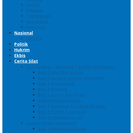
Gresik
Sidoarjo
Trenggalek
Mojokerto
Pasuruan
Nasional
Jakarta
Politik
Hukrim
Ekbis
Cerita Silat
Toh Kuning – Benteng Terakhir Kertajaya
Bab 1 Jalur Banengan
Bab 2 Sampai Jumpa, Ken Arok!
Bab 3 Bergabung
Bab 4 Perwira
Bab 5 Siasat Ken Arok
Bab 6 Pengepungan
Bab 7 Gerbang Pasukan Khusus
Bab 8 Tanah Larangan
Bab 9 Penyelamatan
Langit Hitam Majapahit
Bab 1 Menuju Kotaraja