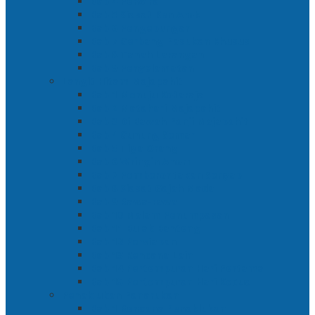
Bab 4 Perwira
Bab 5 Siasat Ken Arok
Bab 6 Pengepungan
Bab 7 Gerbang Pasukan Khusus
Bab 8 Tanah Larangan
Bab 9 Penyelamatan
Langit Hitam Majapahit
Bab 1 Menuju Kotaraja
Bab 2 Matahari Majapahit
Bab 3 Di Bawah Panji Majapahit
Bab 4 Gunung Semar
Bab 5 Tiga Orang
Bab 6 Wringin Anom
Bab 7 Pemberontakan Senyap
Bab 8 Siasat Gajah Mada
Bab 9 Rawa-rawa
Bab 10 Malam Penumpasan
Bab 11 Bulak Banteng
Bab 12 Persiapan
Bab 13 Rencana Lain
Bab 14 Pertempuran Hari Pertama
Bab 15 Pertempuran Hari Kedua
Penaklukan Panarukan
Bab 1 Rencana Penaklukan