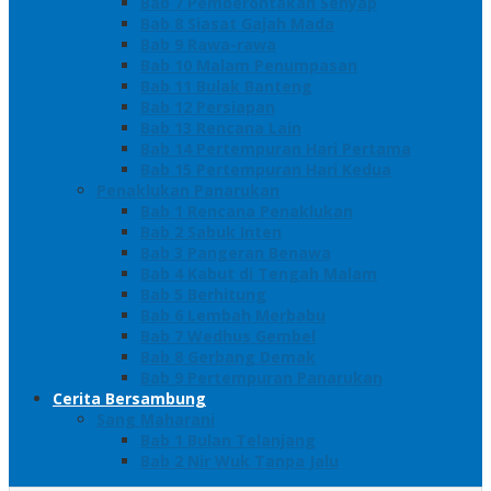
Bab 7 Pemberontakan Senyap
Bab 8 Siasat Gajah Mada
Bab 9 Rawa-rawa
Bab 10 Malam Penumpasan
Bab 11 Bulak Banteng
Bab 12 Persiapan
Bab 13 Rencana Lain
Bab 14 Pertempuran Hari Pertama
Bab 15 Pertempuran Hari Kedua
Penaklukan Panarukan
Bab 1 Rencana Penaklukan
Bab 2 Sabuk Inten
Bab 3 Pangeran Benawa
Bab 4 Kabut di Tengah Malam
Bab 5 Berhitung
Bab 6 Lembah Merbabu
Bab 7 Wedhus Gembel
Bab 8 Gerbang Demak
Bab 9 Pertempuran Panarukan
Cerita Bersambung
Sang Maharani
Bab 1 Bulan Telanjang
Bab 2 Nir Wuk Tanpa Jalu