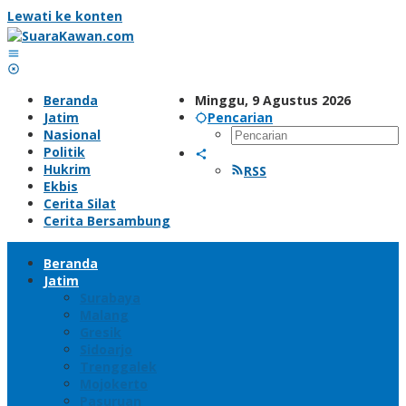
Lewati ke konten
Beranda
Minggu, 9 Agustus 2026
Jatim
Pencarian
Nasional
Politik
Hukrim
RSS
Ekbis
Cerita Silat
Cerita Bersambung
Beranda
Jatim
Surabaya
Malang
Gresik
Sidoarjo
Trenggalek
Mojokerto
Pasuruan