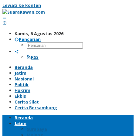
Lewati ke konten
Kamis, 6 Agustus 2026
Pencarian
RSS
Beranda
Jatim
Nasional
Politik
Hukrim
Ekbis
Cerita Silat
Cerita Bersambung
Beranda
Jatim
Surabaya
Malang