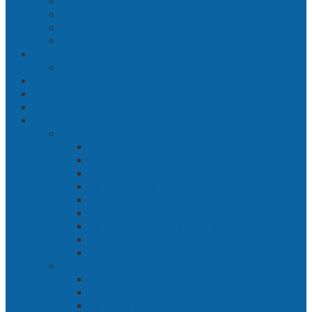
Sidoarjo
Trenggalek
Mojokerto
Pasuruan
Nasional
Jakarta
Politik
Hukrim
Ekbis
Cerita Silat
Toh Kuning – Benteng Terakhir Kertajaya
Bab 1 Jalur Banengan
Bab 2 Sampai Jumpa, Ken Arok!
Bab 3 Bergabung
Bab 4 Perwira
Bab 5 Siasat Ken Arok
Bab 6 Pengepungan
Bab 7 Gerbang Pasukan Khusus
Bab 8 Tanah Larangan
Bab 9 Penyelamatan
Langit Hitam Majapahit
Bab 1 Menuju Kotaraja
Bab 2 Matahari Majapahit
Bab 3 Di Bawah Panji Majapahit