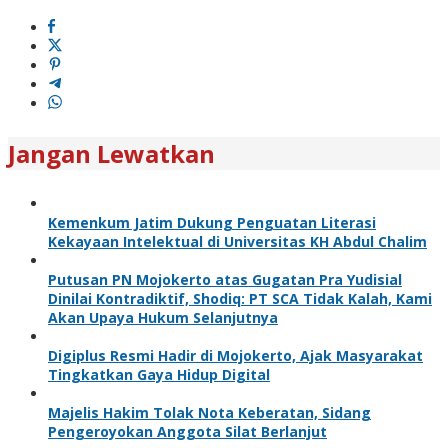
Jangan Lewatkan
Kemenkum Jatim Dukung Penguatan Literasi
Kekayaan Intelektual di Universitas KH Abdul Chalim
Putusan PN Mojokerto atas Gugatan Pra Yudisial
Dinilai Kontradiktif, Shodiq: PT SCA Tidak Kalah, Kami
Akan Upaya Hukum Selanjutnya
Digiplus Resmi Hadir di Mojokerto, Ajak Masyarakat
Tingkatkan Gaya Hidup Digital
Majelis Hakim Tolak Nota Keberatan, Sidang
Pengeroyokan Anggota Silat Berlanjut