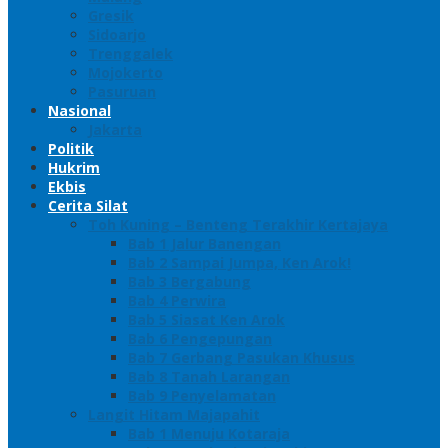
Gresik
Sidoarjo
Trenggalek
Mojokerto
Pasuruan
Nasional
Jakarta
Politik
Hukrim
Ekbis
Cerita Silat
Toh Kuning – Benteng Terakhir Kertajaya
Bab 1 Jalur Banengan
Bab 2 Sampai Jumpa, Ken Arok!
Bab 3 Bergabung
Bab 4 Perwira
Bab 5 Siasat Ken Arok
Bab 6 Pengepungan
Bab 7 Gerbang Pasukan Khusus
Bab 8 Tanah Larangan
Bab 9 Penyelamatan
Langit Hitam Majapahit
Bab 1 Menuju Kotaraja