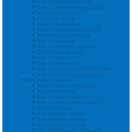
Bab 2 Matahari Majapahit
Bab 3 Di Bawah Panji Majapahit
Bab 4 Gunung Semar
Bab 5 Tiga Orang
Bab 6 Wringin Anom
Bab 7 Pemberontakan Senyap
Bab 8 Siasat Gajah Mada
Bab 9 Rawa-rawa
Bab 10 Malam Penumpasan
Bab 11 Bulak Banteng
Bab 12 Persiapan
Bab 13 Rencana Lain
Bab 14 Pertempuran Hari Pertama
Bab 15 Pertempuran Hari Kedua
Penaklukan Panarukan
Bab 1 Rencana Penaklukan
Bab 2 Sabuk Inten
Bab 3 Pangeran Benawa
Bab 4 Kabut di Tengah Malam
Bab 5 Berhitung
Bab 6 Lembah Merbabu
Bab 7 Wedhus Gembel
Bab 8 Gerbang Demak
Bab 9 Pertempuran Panarukan