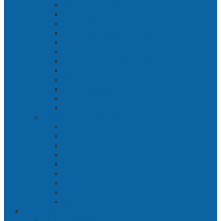
Bab 4 Gunung Semar
Bab 5 Tiga Orang
Bab 6 Wringin Anom
Bab 7 Pemberontakan Senyap
Bab 8 Siasat Gajah Mada
Bab 9 Rawa-rawa
Bab 10 Malam Penumpasan
Bab 11 Bulak Banteng
Bab 12 Persiapan
Bab 13 Rencana Lain
Bab 14 Pertempuran Hari Pertama
Bab 15 Pertempuran Hari Kedua
Penaklukan Panarukan
Bab 1 Rencana Penaklukan
Bab 2 Sabuk Inten
Bab 3 Pangeran Benawa
Bab 4 Kabut di Tengah Malam
Bab 5 Berhitung
Bab 6 Lembah Merbabu
Bab 7 Wedhus Gembel
Bab 8 Gerbang Demak
Bab 9 Pertempuran Panarukan
Cerita Bersambung
Sang Maharani