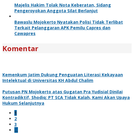
Majelis Hakim Tolak Nota Keberatan, Sidang
Pengeroyokan Anggota Silat Berlanjut
Bawaslu Mojokerto Nyatakan Polisi Tidak Terlibat
Terkait Pelanggaran APK Pemilu Capres dan
Cawapres
Komentar
Kemenkum Jatim Dukung Penguatan Literasi Kekayaan
Intelektual di Universitas KH Abdul Chalim
Putusan PN Mojokerto atas Gugatan Pra Yudisial Dinilai
Kontradiktif, Shodiq: PT SCA Tidak Kalah, Kami Akan Upaya
Hukum Selanjutnya
1
2
3
…