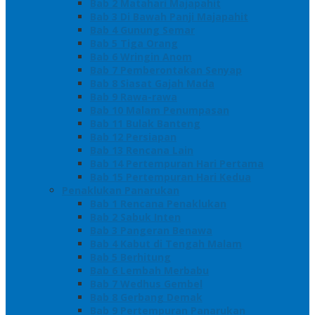
Bab 2 Matahari Majapahit
Bab 3 Di Bawah Panji Majapahit
Bab 4 Gunung Semar
Bab 5 Tiga Orang
Bab 6 Wringin Anom
Bab 7 Pemberontakan Senyap
Bab 8 Siasat Gajah Mada
Bab 9 Rawa-rawa
Bab 10 Malam Penumpasan
Bab 11 Bulak Banteng
Bab 12 Persiapan
Bab 13 Rencana Lain
Bab 14 Pertempuran Hari Pertama
Bab 15 Pertempuran Hari Kedua
Penaklukan Panarukan
Bab 1 Rencana Penaklukan
Bab 2 Sabuk Inten
Bab 3 Pangeran Benawa
Bab 4 Kabut di Tengah Malam
Bab 5 Berhitung
Bab 6 Lembah Merbabu
Bab 7 Wedhus Gembel
Bab 8 Gerbang Demak
Bab 9 Pertempuran Panarukan