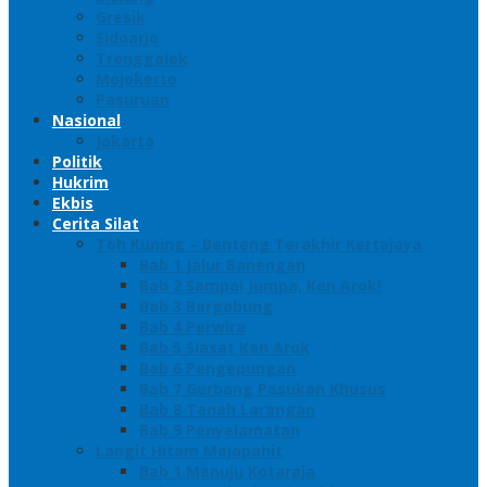
Gresik
Sidoarjo
Trenggalek
Mojokerto
Pasuruan
Nasional
Jakarta
Politik
Hukrim
Ekbis
Cerita Silat
Toh Kuning – Benteng Terakhir Kertajaya
Bab 1 Jalur Banengan
Bab 2 Sampai Jumpa, Ken Arok!
Bab 3 Bergabung
Bab 4 Perwira
Bab 5 Siasat Ken Arok
Bab 6 Pengepungan
Bab 7 Gerbang Pasukan Khusus
Bab 8 Tanah Larangan
Bab 9 Penyelamatan
Langit Hitam Majapahit
Bab 1 Menuju Kotaraja