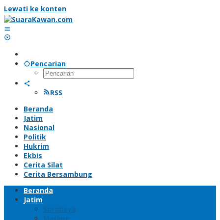
Lewati ke konten
Pencarian
RSS
Beranda
Jatim
Nasional
Politik
Hukrim
Ekbis
Cerita Silat
Cerita Bersambung
Beranda
Jatim
Surabaya
Malang