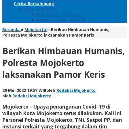
Cerita Bersambung
Sang Maharani
Bab 1 Bulan Telanjang
Bab 2 Nir Wuk Tanpa Jalu
Beranda
»
Mojokerto
»
Berikan Himbauan Humanis,
Polresta Mojokerto laksanakan Pamor Keris
Berikan Himbauan Humanis,
Polresta Mojokerto
laksanakan Pamor Keris
29 Mei 2022 19:57 WIB
oleh
Redaksi Mojokerto
oleh
Redaksi Mojokerto
Mojokerto – Upaya penanganan Covid -19 di
wilayah Kota Mojokerto terus dilakukan. Kali ini
Personel Polresta Mojokerto, TNI, Satpol PP, dan
instansi terkait yang tergabung dalam tim