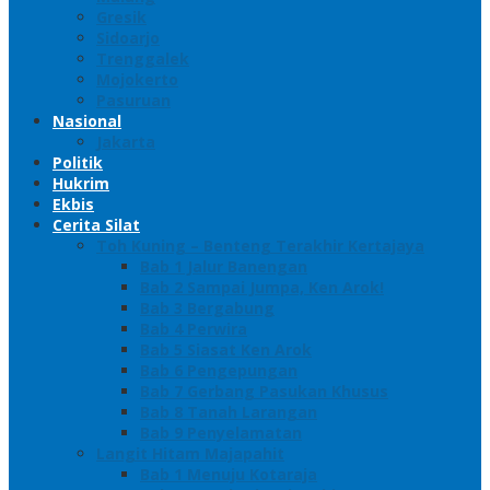
Gresik
Sidoarjo
Trenggalek
Mojokerto
Pasuruan
Nasional
Jakarta
Politik
Hukrim
Ekbis
Cerita Silat
Toh Kuning – Benteng Terakhir Kertajaya
Bab 1 Jalur Banengan
Bab 2 Sampai Jumpa, Ken Arok!
Bab 3 Bergabung
Bab 4 Perwira
Bab 5 Siasat Ken Arok
Bab 6 Pengepungan
Bab 7 Gerbang Pasukan Khusus
Bab 8 Tanah Larangan
Bab 9 Penyelamatan
Langit Hitam Majapahit
Bab 1 Menuju Kotaraja