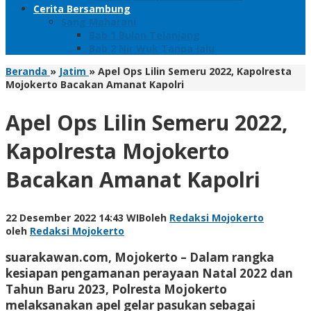
Cerita Bersambung
Sang Maharani
Bab 1 Bulan Telanjang
Bab 2 Nir Wuk Tanpa Jalu
Beranda
»
Jatim
»
Apel Ops Lilin Semeru 2022, Kapolresta
Mojokerto Bacakan Amanat Kapolri
Apel Ops Lilin Semeru 2022,
Kapolresta Mojokerto
Bacakan Amanat Kapolri
22 Desember 2022 14:43 WIB
oleh
Redaksi Mojokerto
oleh
Redaksi Mojokerto
suarakawan.com, Mojokerto
– Dalam rangka
kesiapan pengamanan perayaan Natal 2022 dan
Tahun Baru 2023, Polresta Mojokerto
melaksanakan apel gelar pasukan sebagai