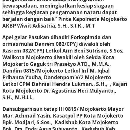
kewaspadaan, meningkatkan kesiap siagaan
sehingga kegiatan pengamanan nataru dapat
berjalan dengan baik” Pinta Kapolresta Mojokerto
AKBP Wiwit Adisatria, S.H., S.I.K., M.T
Apel gelar Pasukan dihadiri Forkopimda dan
ormas mulai Danrem 082/CPYJ diwakili oleh
Kasrem 082/CPYJ Letkol Arm Beni Sutrisno, S.Sos,
Walikota Mojokerto diwakili oleh Sekda Kota
Mojokerto Gaguk tri Prasetyo ATD., M.M.A.,
Dandim 0815/Mojokerto Letkol Inf M. Iqbal
Prihanta Yudha, Dandenpom V/2 Mojokerto
Letkol CPM Dahniel Hendra Lukman., S.H., , Kajari
Kota Mojokerto Dr. Agustinus Heri Mulyanto,,
S.H., M.H.Li.,
Dansubgarnisun tetap III 0815/ Mojokerto Mayor
Mar. Achmad Yasin, Kasatpol PP Kota Mojokerto
Bpk. Modjari, S.Sos., Kadishub Kota Mojokerto
Bpk. Drs. Endri Agus Subiyanto, Kadishub Kab.