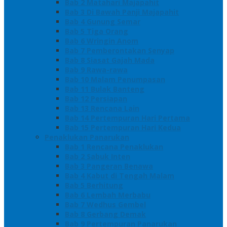
Bab 2 Matahari Majapahit
Bab 3 Di Bawah Panji Majapahit
Bab 4 Gunung Semar
Bab 5 Tiga Orang
Bab 6 Wringin Anom
Bab 7 Pemberontakan Senyap
Bab 8 Siasat Gajah Mada
Bab 9 Rawa-rawa
Bab 10 Malam Penumpasan
Bab 11 Bulak Banteng
Bab 12 Persiapan
Bab 13 Rencana Lain
Bab 14 Pertempuran Hari Pertama
Bab 15 Pertempuran Hari Kedua
Penaklukan Panarukan
Bab 1 Rencana Penaklukan
Bab 2 Sabuk Inten
Bab 3 Pangeran Benawa
Bab 4 Kabut di Tengah Malam
Bab 5 Berhitung
Bab 6 Lembah Merbabu
Bab 7 Wedhus Gembel
Bab 8 Gerbang Demak
Bab 9 Pertempuran Panarukan