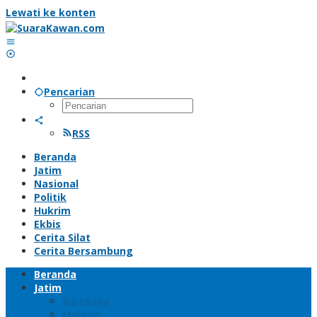
Lewati ke konten
Pencarian
RSS
Beranda
Jatim
Nasional
Politik
Hukrim
Ekbis
Cerita Silat
Cerita Bersambung
Beranda
Jatim
Surabaya
Malang