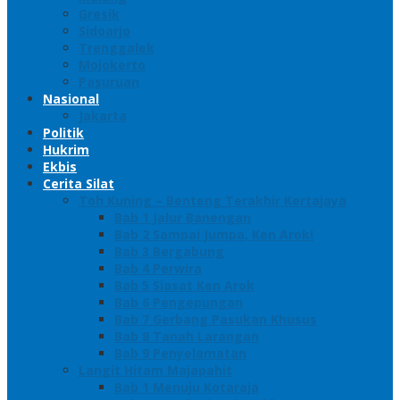
Gresik
Sidoarjo
Trenggalek
Mojokerto
Pasuruan
Nasional
Jakarta
Politik
Hukrim
Ekbis
Cerita Silat
Toh Kuning – Benteng Terakhir Kertajaya
Bab 1 Jalur Banengan
Bab 2 Sampai Jumpa, Ken Arok!
Bab 3 Bergabung
Bab 4 Perwira
Bab 5 Siasat Ken Arok
Bab 6 Pengepungan
Bab 7 Gerbang Pasukan Khusus
Bab 8 Tanah Larangan
Bab 9 Penyelamatan
Langit Hitam Majapahit
Bab 1 Menuju Kotaraja