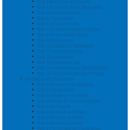
Bab 2 Matahari Majapahit
Bab 3 Di Bawah Panji Majapahit
Bab 4 Gunung Semar
Bab 5 Tiga Orang
Bab 6 Wringin Anom
Bab 7 Pemberontakan Senyap
Bab 8 Siasat Gajah Mada
Bab 9 Rawa-rawa
Bab 10 Malam Penumpasan
Bab 11 Bulak Banteng
Bab 12 Persiapan
Bab 13 Rencana Lain
Bab 14 Pertempuran Hari Pertama
Bab 15 Pertempuran Hari Kedua
Penaklukan Panarukan
Bab 1 Rencana Penaklukan
Bab 2 Sabuk Inten
Bab 3 Pangeran Benawa
Bab 4 Kabut di Tengah Malam
Bab 5 Berhitung
Bab 6 Lembah Merbabu
Bab 7 Wedhus Gembel
Bab 8 Gerbang Demak
Bab 9 Pertempuran Panarukan