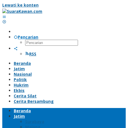
Lewati ke konten
Pencarian
RSS
Beranda
Jatim
Nasional
Politik
Hukrim
Ekbis
Cerita Silat
Cerita Bersambung
Beranda
Jatim
Surabaya
Malang