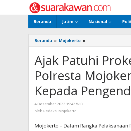
Lewati
ke
konten
Beranda
Jatim
Nasional
Poli
Beranda
»
Mojokerto
»
Ajak
Patuhi
Prokes,
Ajak Patuhi Prok
Pamor
Keris
Polresta Mojoke
Polresta
Mojokerto
Bagikan
Kepada Pengend
Masker
Kepada
Pengendara
4 Desember 2022 19:42 WIB
oleh
Motor
Redaksi
oleh
Redaksi Mojokerto
Mojokerto
Mojokerto – Dalam Rangka Pelaksanaan P