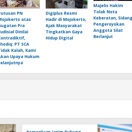
Majelis Hakim
Tolak Nota
Putusan PN
Digiplus Resmi
Keberatan, Sidan
Mojokerto atas
Hadir di Mojokerto,
Pengeroyokan
Gugatan Pra
Ajak Masyarakat
Anggota Silat
udisial Dinilai
Tingkatkan Gaya
Berlanjut
Kontradiktif,
Hidup Digital
Shodiq: PT SCA
Tidak Kalah, Kami
Akan Upaya Hukum
Selanjutnya
Kemenkum Jatim Dukung