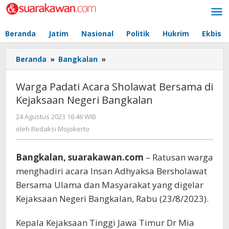
Lewati
ke
konten
Beranda
Jatim
Nasional
Politik
Hukrim
Ekbis
Beranda
»
Bangkalan
»
Warga
Padati
Acara
Warga Padati Acara Sholawat Bersama di
Sholawat
Kejaksaan Negeri Bangkalan
Bersama
di
24 Agustus 2023 16:46 WIB
oleh
Kejaksaan
Redaksi
oleh
Redaksi Mojokerto
Negeri
Mojokerto
Bangkalan
Bangkalan, suarakawan.com
– Ratusan warga
menghadiri acara Insan Adhyaksa Bersholawat
Bersama Ulama dan Masyarakat yang digelar
Kejaksaan Negeri Bangkalan, Rabu (23/8/2023).
Kepala Kejaksaan Tinggi Jawa Timur Dr Mia