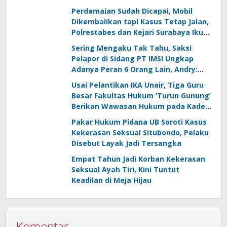
Perdamaian Sudah Dicapai, Mobil
Dikembalikan tapi Kasus Tetap Jalan,
Polrestabes dan Kejari Surabaya Ikut
Digugat PMH
Sering Mengaku Tak Tahu, Saksi
Pelapor di Sidang PT IMSI Ungkap
Adanya Peran 6 Orang Lain, Andry:
Kenapa Tidak Jadi Tersangka Juga?
Usai Pelantikan IKA Unair, Tiga Guru
Besar Fakultas Hukum ‘Turun Gunung’
Berikan Wawasan Hukum pada Kades
se Kabupaten Gresik
Pakar Hukum Pidana UB Soroti Kasus
Kekerasan Seksual Situbondo, Pelaku
Disebut Layak Jadi Tersangka
Empat Tahun Jadi Korban Kekerasan
Seksual Ayah Tiri, Kini Tuntut
Keadilan di Meja Hijau
Komentar