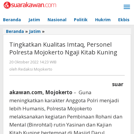
Lewati
ke
konten
Beranda
Jatim
Nasional
Politik
Hukrim
Ekbis
Beranda
»
Jatim
»
Tingkatkan
Kualitas
Tingkatkan Kualitas Imtaq, Personel
Imtaq,
Personel
Polresta Mojokerto Ngaji Kitab Kuning
Polresta
20 Oktober 2022 14:23 WIB
oleh
Mojokerto
Redaksi
Ngaji
oleh
Redaksi Mojokerto
Mojokerto
Kitab
Kuning
suar
akawan.com, Mojokerto
– Guna
meningkatkan karakter Anggota Polri menjadi
lebih Humanis, Polresta Mojokerto
melaksanakan kegiatan Pembinaan Rohani dan
Mental (Binrohtal) rutin Yasinan dan Kajian
Kitab Kuning bertempat di Masjid Darul