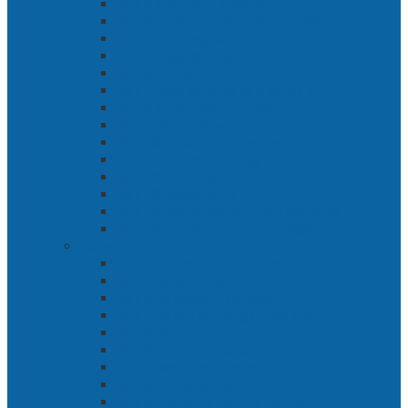
Bab 2 Matahari Majapahit
Bab 3 Di Bawah Panji Majapahit
Bab 4 Gunung Semar
Bab 5 Tiga Orang
Bab 6 Wringin Anom
Bab 7 Pemberontakan Senyap
Bab 8 Siasat Gajah Mada
Bab 9 Rawa-rawa
Bab 10 Malam Penumpasan
Bab 11 Bulak Banteng
Bab 12 Persiapan
Bab 13 Rencana Lain
Bab 14 Pertempuran Hari Pertama
Bab 15 Pertempuran Hari Kedua
Penaklukan Panarukan
Bab 1 Rencana Penaklukan
Bab 2 Sabuk Inten
Bab 3 Pangeran Benawa
Bab 4 Kabut di Tengah Malam
Bab 5 Berhitung
Bab 6 Lembah Merbabu
Bab 7 Wedhus Gembel
Bab 8 Gerbang Demak
Bab 9 Pertempuran Panarukan