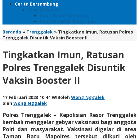
Cerita Bersambung
Sang Maharani
Bab 1 Bulan Telanjang
Bab 2 Nir Wuk Tanpa Jalu
Beranda
»
Trenggalek
»
Tingkatkan Imun, Ratusan Polres
Trenggalek Disuntik Vaksin Booster II
Tingkatkan Imun, Ratusan
Polres Trenggalek Disuntik
Vaksin Booster II
17 Februari 2023 10:44 WIB
oleh
Wong Nggalek
oleh
Wong Nggalek
Polres Trenggalek – Kepolisian Resor Trenggalek
kembali menggelar gebyar vaksinasi bagi anggota
Polri dan masyarakat. Vaksinasi digelar di area
Taman Batu Mapolres tersebut diikuti oleh