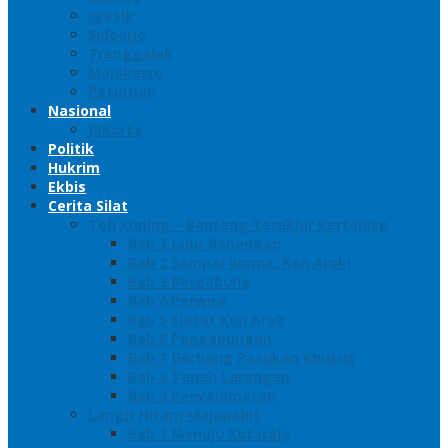
Gresik
Sidoarjo
Trenggalek
Mojokerto
Pasuruan
Nasional
Jakarta
Politik
Hukrim
Ekbis
Cerita Silat
Toh Kuning – Benteng Terakhir Kertajaya
Bab 1 Jalur Banengan
Bab 2 Sampai Jumpa, Ken Arok!
Bab 3 Bergabung
Bab 4 Perwira
Bab 5 Siasat Ken Arok
Bab 6 Pengepungan
Bab 7 Gerbang Pasukan Khusus
Bab 8 Tanah Larangan
Bab 9 Penyelamatan
Langit Hitam Majapahit
Bab 1 Menuju Kotaraja