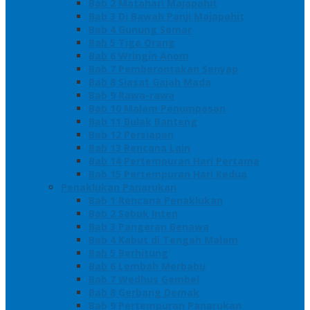
Bab 2 Matahari Majapahit
Bab 3 Di Bawah Panji Majapahit
Bab 4 Gunung Semar
Bab 5 Tiga Orang
Bab 6 Wringin Anom
Bab 7 Pemberontakan Senyap
Bab 8 Siasat Gajah Mada
Bab 9 Rawa-rawa
Bab 10 Malam Penumpasan
Bab 11 Bulak Banteng
Bab 12 Persiapan
Bab 13 Rencana Lain
Bab 14 Pertempuran Hari Pertama
Bab 15 Pertempuran Hari Kedua
Penaklukan Panarukan
Bab 1 Rencana Penaklukan
Bab 2 Sabuk Inten
Bab 3 Pangeran Benawa
Bab 4 Kabut di Tengah Malam
Bab 5 Berhitung
Bab 6 Lembah Merbabu
Bab 7 Wedhus Gembel
Bab 8 Gerbang Demak
Bab 9 Pertempuran Panarukan