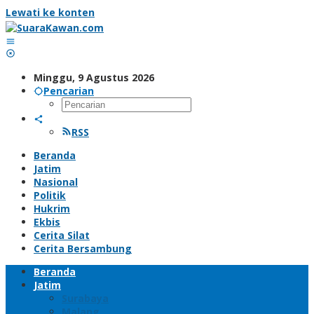
Lewati ke konten
Minggu, 9 Agustus 2026
Pencarian
RSS
Beranda
Jatim
Nasional
Politik
Hukrim
Ekbis
Cerita Silat
Cerita Bersambung
Beranda
Jatim
Surabaya
Malang