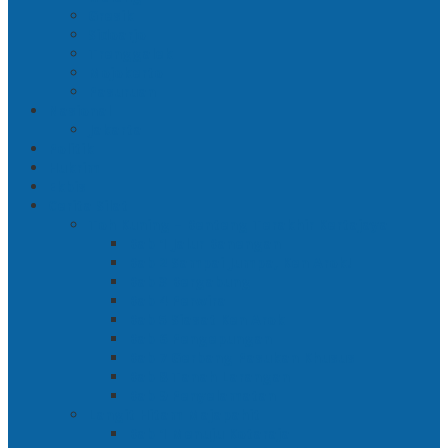
Gresik
Sidoarjo
Trenggalek
Mojokerto
Pasuruan
Nasional
Jakarta
Politik
Hukrim
Ekbis
Cerita Silat
Toh Kuning – Benteng Terakhir Kertajaya
Bab 1 Jalur Banengan
Bab 2 Sampai Jumpa, Ken Arok!
Bab 3 Bergabung
Bab 4 Perwira
Bab 5 Siasat Ken Arok
Bab 6 Pengepungan
Bab 7 Gerbang Pasukan Khusus
Bab 8 Tanah Larangan
Bab 9 Penyelamatan
Langit Hitam Majapahit
Bab 1 Menuju Kotaraja