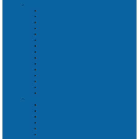
Langit Hitam Majapahit
Bab 1 Menuju Kotaraja
Bab 2 Matahari Majapahit
Bab 3 Di Bawah Panji Majapahit
Bab 4 Gunung Semar
Bab 5 Tiga Orang
Bab 6 Wringin Anom
Bab 7 Pemberontakan Senyap
Bab 8 Siasat Gajah Mada
Bab 9 Rawa-rawa
Bab 10 Malam Penumpasan
Bab 11 Bulak Banteng
Bab 12 Persiapan
Bab 13 Rencana Lain
Bab 14 Pertempuran Hari Pertama
Bab 15 Pertempuran Hari Kedua
Penaklukan Panarukan
Bab 1 Rencana Penaklukan
Bab 2 Sabuk Inten
Bab 3 Pangeran Benawa
Bab 4 Kabut di Tengah Malam
Bab 5 Berhitung
Bab 6 Lembah Merbabu