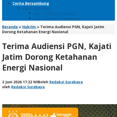
Cerita Bersambung
Sang Maharani
Bab 1 Bulan Telanjang
Bab 2 Nir Wuk Tanpa Jalu
Beranda
»
Hukrim
»
Terima Audiensi PGN, Kajati Jatim
Dorong Ketahanan Energi Nasional
Terima Audiensi PGN, Kajati
Jatim Dorong Ketahanan
Energi Nasional
2 Juni 2026 17:22 WIB
oleh
Redaksi Surabaya
oleh
Redaksi Surabaya