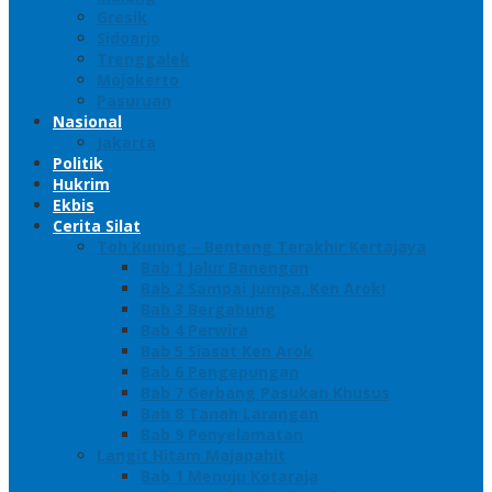
Gresik
Sidoarjo
Trenggalek
Mojokerto
Pasuruan
Nasional
Jakarta
Politik
Hukrim
Ekbis
Cerita Silat
Toh Kuning – Benteng Terakhir Kertajaya
Bab 1 Jalur Banengan
Bab 2 Sampai Jumpa, Ken Arok!
Bab 3 Bergabung
Bab 4 Perwira
Bab 5 Siasat Ken Arok
Bab 6 Pengepungan
Bab 7 Gerbang Pasukan Khusus
Bab 8 Tanah Larangan
Bab 9 Penyelamatan
Langit Hitam Majapahit
Bab 1 Menuju Kotaraja