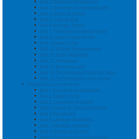
Bab 2 Matahari Majapahit
Bab 3 Di Bawah Panji Majapahit
Bab 4 Gunung Semar
Bab 5 Tiga Orang
Bab 6 Wringin Anom
Bab 7 Pemberontakan Senyap
Bab 8 Siasat Gajah Mada
Bab 9 Rawa-rawa
Bab 10 Malam Penumpasan
Bab 11 Bulak Banteng
Bab 12 Persiapan
Bab 13 Rencana Lain
Bab 14 Pertempuran Hari Pertama
Bab 15 Pertempuran Hari Kedua
Penaklukan Panarukan
Bab 1 Rencana Penaklukan
Bab 2 Sabuk Inten
Bab 3 Pangeran Benawa
Bab 4 Kabut di Tengah Malam
Bab 5 Berhitung
Bab 6 Lembah Merbabu
Bab 7 Wedhus Gembel
Bab 8 Gerbang Demak
Bab 9 Pertempuran Panarukan