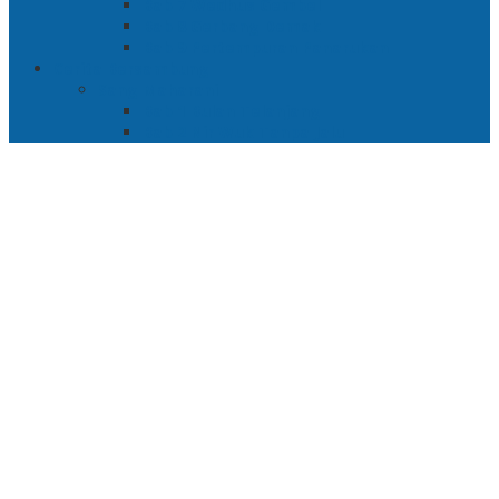
Bab 7 Wedhus Gembel
Bab 8 Gerbang Demak
Bab 9 Pertempuran Panarukan
Cerita Bersambung
Sang Maharani
Bab 1 Bulan Telanjang
Bab 2 Nir Wuk Tanpa Jalu