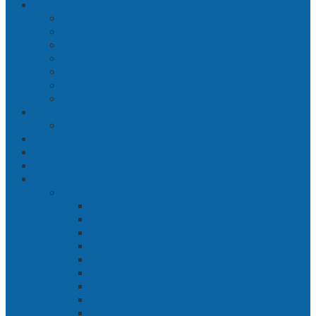
Jatim
Surabaya
Malang
Gresik
Sidoarjo
Trenggalek
Mojokerto
Pasuruan
Nasional
Jakarta
Politik
Hukrim
Ekbis
Cerita Silat
Toh Kuning – Benteng Terakhir Kertajaya
Bab 1 Jalur Banengan
Bab 2 Sampai Jumpa, Ken Arok!
Bab 3 Bergabung
Bab 4 Perwira
Bab 5 Siasat Ken Arok
Bab 6 Pengepungan
Bab 7 Gerbang Pasukan Khusus
Bab 8 Tanah Larangan
Bab 9 Penyelamatan