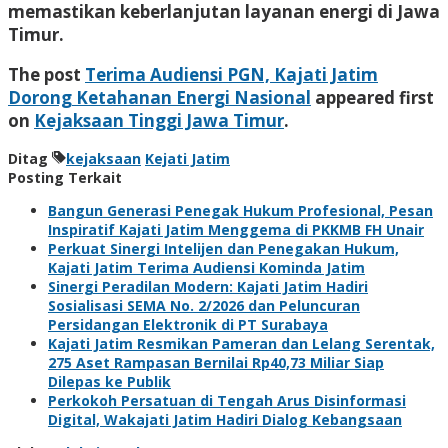
memastikan keberlanjutan layanan energi di Jawa
Timur.
The post
Terima Audiensi PGN, Kajati Jatim
Dorong Ketahanan Energi Nasional
appeared first
on
Kejaksaan Tinggi Jawa Timur
.
Ditag
kejaksaan
Kejati Jatim
Posting Terkait
Bangun Generasi Penegak Hukum Profesional, Pesan
Inspiratif Kajati Jatim Menggema di PKKMB FH Unair
Perkuat Sinergi Intelijen dan Penegakan Hukum,
Kajati Jatim Terima Audiensi Kominda Jatim
Sinergi Peradilan Modern: Kajati Jatim Hadiri
Sosialisasi SEMA No. 2/2026 dan Peluncuran
Persidangan Elektronik di PT Surabaya
Kajati Jatim Resmikan Pameran dan Lelang Serentak,
275 Aset Rampasan Bernilai Rp40,73 Miliar Siap
Dilepas ke Publik
Perkokoh Persatuan di Tengah Arus Disinformasi
Digital, Wakajati Jatim Hadiri Dialog Kebangsaan