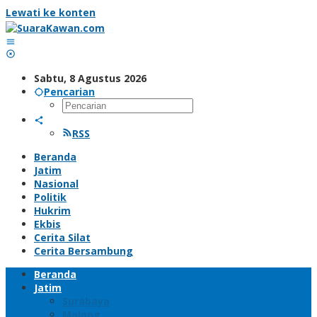
Lewati ke konten
Sabtu, 8 Agustus 2026
Pencarian
RSS
Beranda
Jatim
Nasional
Politik
Hukrim
Ekbis
Cerita Silat
Cerita Bersambung
Beranda
Jatim
Surabaya
Malang