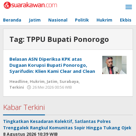
Lewati
ke
konten
Beranda
Jatim
Nasional
Politik
Hukrim
Ekbis
Tag:
TPPU Bupati Ponorogo
Belasan ASN Diperiksa KPK atas
Dugaan Korupsi Bupati Ponorogo,
Syarifudin: Klien Kami Clear and Clean
Headline
,
Hukrim
,
Jatim
,
Surabaya
,
Terkini
26 Mei 2026 00:56 WIB
oleh
Redaksi
Kabar Terkini
Tingkatkan Kesadaran Kolektif, Satlantas Polres
Trenggalek Rangkul Komunitas Sopir Hingga Tukang Ojek
8 Agustus 2026 10:39 WIB