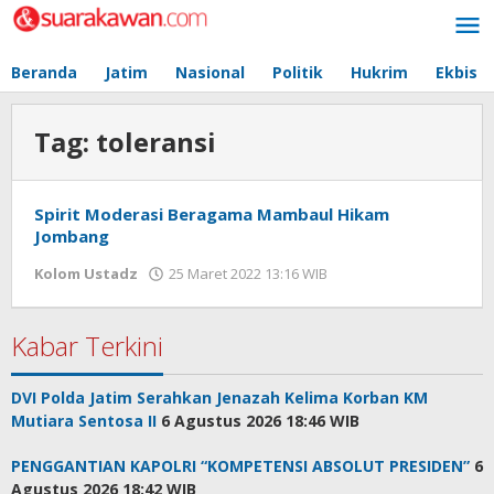
Lewati
ke
konten
Beranda
Jatim
Nasional
Politik
Hukrim
Ekbis
Tag:
toleransi
Spirit Moderasi Beragama Mambaul Hikam
Jombang
Kolom Ustadz
25 Maret 2022 13:16 WIB
oleh
Redaksi
Surabaya
Kabar Terkini
DVI Polda Jatim Serahkan Jenazah Kelima Korban KM
Mutiara Sentosa II
6 Agustus 2026 18:46 WIB
PENGGANTIAN KAPOLRI “KOMPETENSI ABSOLUT PRESIDEN”
6
Agustus 2026 18:42 WIB