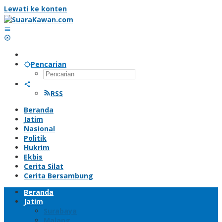
Lewati ke konten
Pencarian
RSS
Beranda
Jatim
Nasional
Politik
Hukrim
Ekbis
Cerita Silat
Cerita Bersambung
Beranda
Jatim
Surabaya
Malang