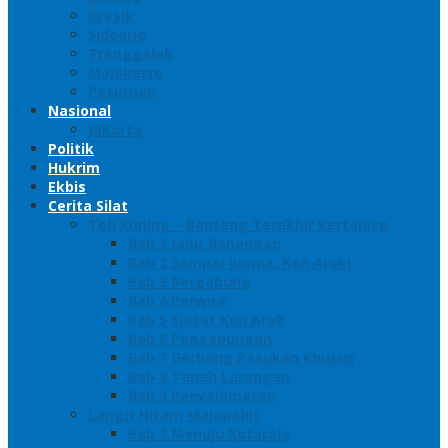
Gresik
Sidoarjo
Trenggalek
Mojokerto
Pasuruan
Nasional
Jakarta
Politik
Hukrim
Ekbis
Cerita Silat
Toh Kuning – Benteng Terakhir Kertajaya
Bab 1 Jalur Banengan
Bab 2 Sampai Jumpa, Ken Arok!
Bab 3 Bergabung
Bab 4 Perwira
Bab 5 Siasat Ken Arok
Bab 6 Pengepungan
Bab 7 Gerbang Pasukan Khusus
Bab 8 Tanah Larangan
Bab 9 Penyelamatan
Langit Hitam Majapahit
Bab 1 Menuju Kotaraja