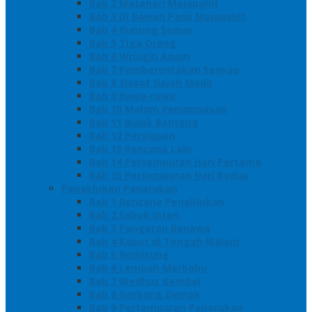
Bab 2 Matahari Majapahit
Bab 3 Di Bawah Panji Majapahit
Bab 4 Gunung Semar
Bab 5 Tiga Orang
Bab 6 Wringin Anom
Bab 7 Pemberontakan Senyap
Bab 8 Siasat Gajah Mada
Bab 9 Rawa-rawa
Bab 10 Malam Penumpasan
Bab 11 Bulak Banteng
Bab 12 Persiapan
Bab 13 Rencana Lain
Bab 14 Pertempuran Hari Pertama
Bab 15 Pertempuran Hari Kedua
Penaklukan Panarukan
Bab 1 Rencana Penaklukan
Bab 2 Sabuk Inten
Bab 3 Pangeran Benawa
Bab 4 Kabut di Tengah Malam
Bab 5 Berhitung
Bab 6 Lembah Merbabu
Bab 7 Wedhus Gembel
Bab 8 Gerbang Demak
Bab 9 Pertempuran Panarukan