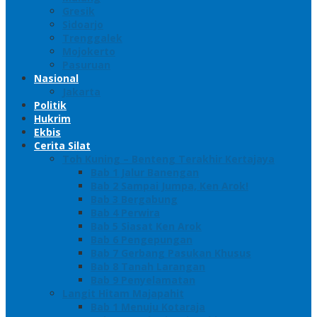
Gresik
Sidoarjo
Trenggalek
Mojokerto
Pasuruan
Nasional
Jakarta
Politik
Hukrim
Ekbis
Cerita Silat
Toh Kuning – Benteng Terakhir Kertajaya
Bab 1 Jalur Banengan
Bab 2 Sampai Jumpa, Ken Arok!
Bab 3 Bergabung
Bab 4 Perwira
Bab 5 Siasat Ken Arok
Bab 6 Pengepungan
Bab 7 Gerbang Pasukan Khusus
Bab 8 Tanah Larangan
Bab 9 Penyelamatan
Langit Hitam Majapahit
Bab 1 Menuju Kotaraja