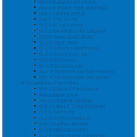
Bab 2 Matahari Majapahit
Bab 3 Di Bawah Panji Majapahit
Bab 4 Gunung Semar
Bab 5 Tiga Orang
Bab 6 Wringin Anom
Bab 7 Pemberontakan Senyap
Bab 8 Siasat Gajah Mada
Bab 9 Rawa-rawa
Bab 10 Malam Penumpasan
Bab 11 Bulak Banteng
Bab 12 Persiapan
Bab 13 Rencana Lain
Bab 14 Pertempuran Hari Pertama
Bab 15 Pertempuran Hari Kedua
Penaklukan Panarukan
Bab 1 Rencana Penaklukan
Bab 2 Sabuk Inten
Bab 3 Pangeran Benawa
Bab 4 Kabut di Tengah Malam
Bab 5 Berhitung
Bab 6 Lembah Merbabu
Bab 7 Wedhus Gembel
Bab 8 Gerbang Demak
Bab 9 Pertempuran Panarukan