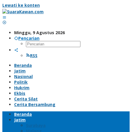
Lewati ke konten
Minggu, 9 Agustus 2026
Pencarian
RSS
Beranda
Jatim
Nasional
Politik
Hukrim
Ekbis
Cerita Silat
Cerita Bersambung
Beranda
Jatim
Surabaya
Malang