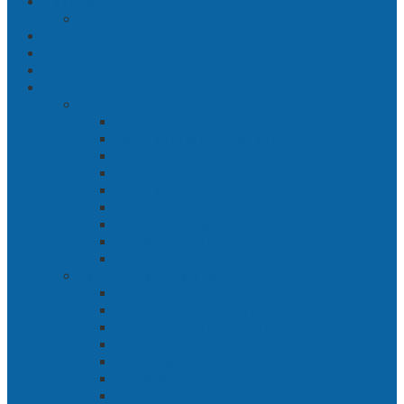
Nasional
Jakarta
Politik
Hukrim
Ekbis
Cerita Silat
Toh Kuning – Benteng Terakhir Kertajaya
Bab 1 Jalur Banengan
Bab 2 Sampai Jumpa, Ken Arok!
Bab 3 Bergabung
Bab 4 Perwira
Bab 5 Siasat Ken Arok
Bab 6 Pengepungan
Bab 7 Gerbang Pasukan Khusus
Bab 8 Tanah Larangan
Bab 9 Penyelamatan
Langit Hitam Majapahit
Bab 1 Menuju Kotaraja
Bab 2 Matahari Majapahit
Bab 3 Di Bawah Panji Majapahit
Bab 4 Gunung Semar
Bab 5 Tiga Orang
Bab 6 Wringin Anom
Bab 7 Pemberontakan Senyap