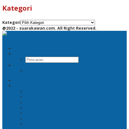
Kategori
Kategori
@2022 - suarakawan.com. All Right Reserved.
Pencarian
RSS
Beranda
Jatim
Surabaya
Malang
Gresik
Sidoarjo
Trenggalek
Mojokerto
Pasuruan