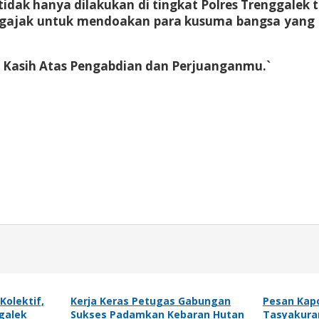
 tidak hanya dilakukan di tingkat Polres Trenggalek 
ajak untuk mendoakan para kusuma bangsa yang te
ma Kasih Atas Pengabdian dan Perjuanganmu.`
olektif,
Kerja Keras Petugas Gabungan
Pesan Kap
galek
Sukses Padamkan Kebaran Hutan
Tasyakura