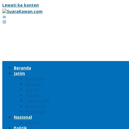
Lewati ke konten
Beranda
Jatim
Surabaya
Malang
Gresik
Sidoarjo
Trenggalek
Mojokerto
Pasuruan
Nasional
Jakarta
Politik