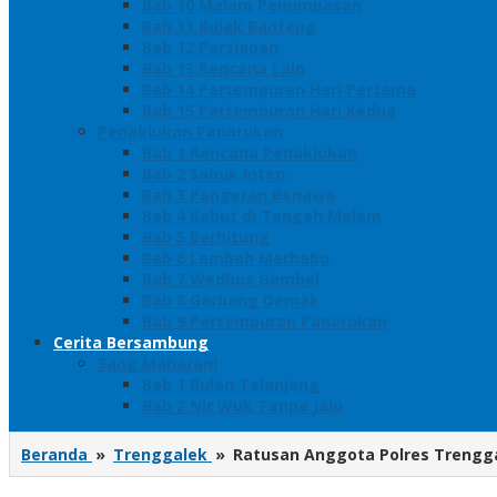
Bab 10 Malam Penumpasan
Bab 11 Bulak Banteng
Bab 12 Persiapan
Bab 13 Rencana Lain
Bab 14 Pertempuran Hari Pertama
Bab 15 Pertempuran Hari Kedua
Penaklukan Panarukan
Bab 1 Rencana Penaklukan
Bab 2 Sabuk Inten
Bab 3 Pangeran Benawa
Bab 4 Kabut di Tengah Malam
Bab 5 Berhitung
Bab 6 Lembah Merbabu
Bab 7 Wedhus Gembel
Bab 8 Gerbang Demak
Bab 9 Pertempuran Panarukan
Cerita Bersambung
Sang Maharani
Bab 1 Bulan Telanjang
Bab 2 Nir Wuk Tanpa Jalu
Beranda
»
Trenggalek
»
Ratusan Anggota Polres Trengga