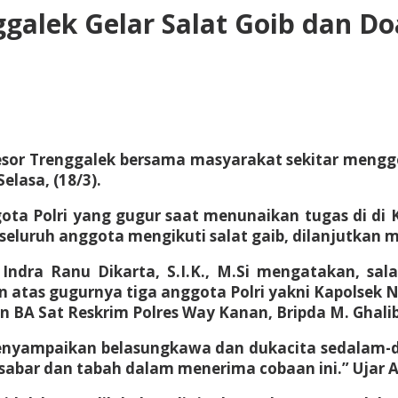
galek Gelar Salat Goib dan D
esor Trenggalek bersama masyarakat sekitar mengge
elasa, (18/3).
nggota Polri yang gugur saat menunaikan tugas di 
eluruh anggota mengikuti salat gaib, dilanjutkan m
 Indra Ranu Dikarta, S.I.K., M.Si mengatakan, sa
as gugurnya tiga anggota Polri yakni Kapolsek Neg
n BA Sat Reskrim Polres Way Kanan, Bripda M. Ghalib
 menyampaikan belasungkawa dan dukacita sedalam
n sabar dan tabah dalam menerima cobaan ini.” Ujar 