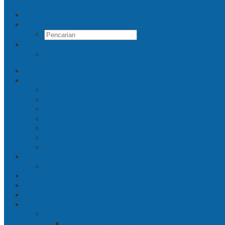
Pencarian
RSS
Beranda
Jatim
Surabaya
Malang
Gresik
Sidoarjo
Trenggalek
Mojokerto
Pasuruan
Nasional
Jakarta
Politik
Hukrim
Ekbis
Cerita Silat
Toh Kuning – Benteng Terakhir Kertajaya
Bab 1 Jalur Banengan