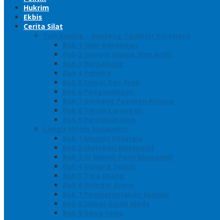
Hukrim
Ekbis
Cerita Silat
Toh Kuning – Benteng Terakhir Kertajaya
Bab 1 Jalur Banengan
Bab 2 Sampai Jumpa, Ken Arok!
Bab 3 Bergabung
Bab 4 Perwira
Bab 5 Siasat Ken Arok
Bab 6 Pengepungan
Bab 7 Gerbang Pasukan Khusus
Bab 8 Tanah Larangan
Bab 9 Penyelamatan
Langit Hitam Majapahit
Bab 1 Menuju Kotaraja
Bab 2 Matahari Majapahit
Bab 3 Di Bawah Panji Majapahit
Bab 4 Gunung Semar
Bab 5 Tiga Orang
Bab 6 Wringin Anom
Bab 7 Pemberontakan Senyap
Bab 8 Siasat Gajah Mada
Bab 9 Rawa-rawa