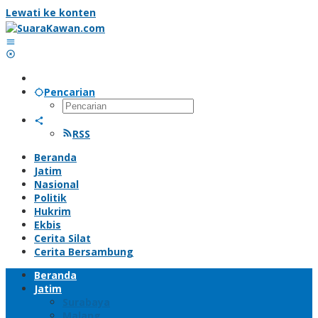
Lewati ke konten
Pencarian
RSS
Beranda
Jatim
Nasional
Politik
Hukrim
Ekbis
Cerita Silat
Cerita Bersambung
Beranda
Jatim
Surabaya
Malang