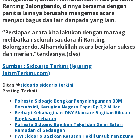
Ranting Balongbendo, dirinya bersama dengan
panitia lainnya berusaha mengemas acara
menjadi bagus dan lain daripada yang lain.
“Persiapan acara kita lakukan dengan matang
melibatkan seluruh saudara di Ranting
Balongbendo, Alhamdulillah acara berjalan sukses
dan meriah,”tandasnya.(cles)
Sumber : Sidoarjo Terkini (Jejaring
JatimTerkini.com)
Ditag
sidoarjo
sidoarjo terkini
Posting Terkait
Polresta Sidoarjo Bongkar Penyalahgunaan BBM
Bersubsidi, Kerugian Negara Capai Rp 2,2 Miliar
Berbagi Kebahagiaan, DNY Skincare Bagikan Ribuan
Bingkisan Lebaran
Polresta Sidoarjo Bagikan Takjil dan Gelar Safari
Ramadan di Gedangan
PWI Sidoarjo Bagikan Ratusan Takjil untuk Pengguna