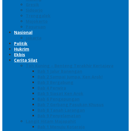
Gresik
Sidoarjo
Trenggalek
Mojokerto
Pasuruan
Nasional
Jakarta
Politik
Hukrim
Ekbis
Cerita Silat
Toh Kuning – Benteng Terakhir Kertajaya
Bab 1 Jalur Banengan
Bab 2 Sampai Jumpa, Ken Arok!
Bab 3 Bergabung
Bab 4 Perwira
Bab 5 Siasat Ken Arok
Bab 6 Pengepungan
Bab 7 Gerbang Pasukan Khusus
Bab 8 Tanah Larangan
Bab 9 Penyelamatan
Langit Hitam Majapahit
Bab 1 Menuju Kotaraja