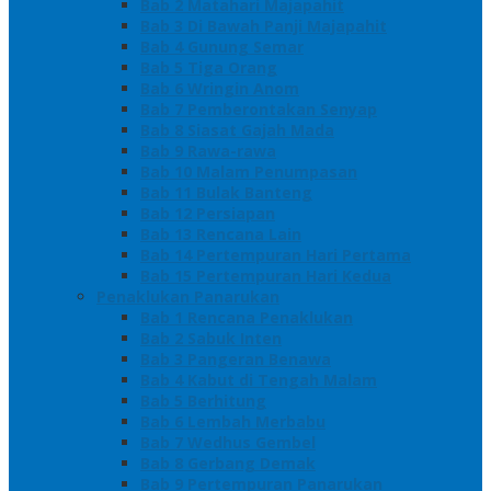
Bab 2 Matahari Majapahit
Bab 3 Di Bawah Panji Majapahit
Bab 4 Gunung Semar
Bab 5 Tiga Orang
Bab 6 Wringin Anom
Bab 7 Pemberontakan Senyap
Bab 8 Siasat Gajah Mada
Bab 9 Rawa-rawa
Bab 10 Malam Penumpasan
Bab 11 Bulak Banteng
Bab 12 Persiapan
Bab 13 Rencana Lain
Bab 14 Pertempuran Hari Pertama
Bab 15 Pertempuran Hari Kedua
Penaklukan Panarukan
Bab 1 Rencana Penaklukan
Bab 2 Sabuk Inten
Bab 3 Pangeran Benawa
Bab 4 Kabut di Tengah Malam
Bab 5 Berhitung
Bab 6 Lembah Merbabu
Bab 7 Wedhus Gembel
Bab 8 Gerbang Demak
Bab 9 Pertempuran Panarukan