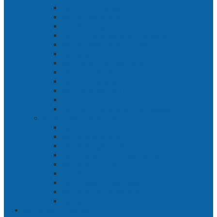
Bab 4 Gunung Semar
Bab 5 Tiga Orang
Bab 6 Wringin Anom
Bab 7 Pemberontakan Senyap
Bab 8 Siasat Gajah Mada
Bab 9 Rawa-rawa
Bab 10 Malam Penumpasan
Bab 11 Bulak Banteng
Bab 12 Persiapan
Bab 13 Rencana Lain
Bab 14 Pertempuran Hari Pertama
Bab 15 Pertempuran Hari Kedua
Penaklukan Panarukan
Bab 1 Rencana Penaklukan
Bab 2 Sabuk Inten
Bab 3 Pangeran Benawa
Bab 4 Kabut di Tengah Malam
Bab 5 Berhitung
Bab 6 Lembah Merbabu
Bab 7 Wedhus Gembel
Bab 8 Gerbang Demak
Bab 9 Pertempuran Panarukan
Cerita Bersambung