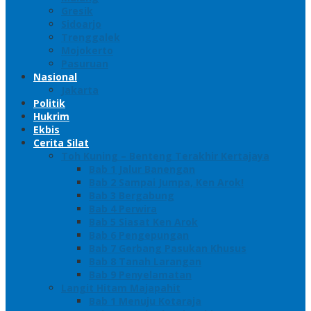
Gresik
Sidoarjo
Trenggalek
Mojokerto
Pasuruan
Nasional
Jakarta
Politik
Hukrim
Ekbis
Cerita Silat
Toh Kuning – Benteng Terakhir Kertajaya
Bab 1 Jalur Banengan
Bab 2 Sampai Jumpa, Ken Arok!
Bab 3 Bergabung
Bab 4 Perwira
Bab 5 Siasat Ken Arok
Bab 6 Pengepungan
Bab 7 Gerbang Pasukan Khusus
Bab 8 Tanah Larangan
Bab 9 Penyelamatan
Langit Hitam Majapahit
Bab 1 Menuju Kotaraja