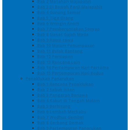
Bab 2 Matahari Majapahit
Bab 3 Di Bawah Panji Majapahit
Bab 4 Gunung Semar
Bab 5 Tiga Orang
Bab 6 Wringin Anom
Bab 7 Pemberontakan Senyap
Bab 8 Siasat Gajah Mada
Bab 9 Rawa-rawa
Bab 10 Malam Penumpasan
Bab 11 Bulak Banteng
Bab 12 Persiapan
Bab 13 Rencana Lain
Bab 14 Pertempuran Hari Pertama
Bab 15 Pertempuran Hari Kedua
Penaklukan Panarukan
Bab 1 Rencana Penaklukan
Bab 2 Sabuk Inten
Bab 3 Pangeran Benawa
Bab 4 Kabut di Tengah Malam
Bab 5 Berhitung
Bab 6 Lembah Merbabu
Bab 7 Wedhus Gembel
Bab 8 Gerbang Demak
Bab 9 Pertempuran Panarukan