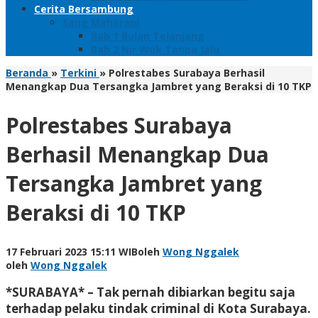
Cerita Bersambung
Sang Maharani
Bab 1 Bulan Telanjang
Bab 2 Nir Wuk Tanpa Jalu
Beranda
»
Terkini
»
Polrestabes Surabaya Berhasil
Menangkap Dua Tersangka Jambret yang Beraksi di 10 TKP
Polrestabes Surabaya
Berhasil Menangkap Dua
Tersangka Jambret yang
Beraksi di 10 TKP
17 Februari 2023 15:11 WIB
oleh
Wong Nggalek
oleh
Wong Nggalek
*SURABAYA* – Tak pernah dibiarkan begitu saja
terhadap pelaku tindak criminal di Kota Surabaya.