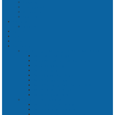
Sidoarjo
Trenggalek
Mojokerto
Pasuruan
Nasional
Jakarta
Politik
Hukrim
Ekbis
Cerita Silat
Toh Kuning – Benteng Terakhir Kertajaya
Bab 1 Jalur Banengan
Bab 2 Sampai Jumpa, Ken Arok!
Bab 3 Bergabung
Bab 4 Perwira
Bab 5 Siasat Ken Arok
Bab 6 Pengepungan
Bab 7 Gerbang Pasukan Khusus
Bab 8 Tanah Larangan
Bab 9 Penyelamatan
Langit Hitam Majapahit
Bab 1 Menuju Kotaraja
Bab 2 Matahari Majapahit
Bab 3 Di Bawah Panji Majapahit