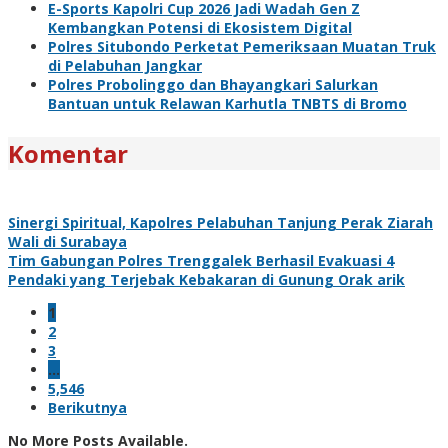
E-Sports Kapolri Cup 2026 Jadi Wadah Gen Z
Kembangkan Potensi di Ekosistem Digital
Polres Situbondo Perketat Pemeriksaan Muatan Truk
di Pelabuhan Jangkar
Polres Probolinggo dan Bhayangkari Salurkan
Bantuan untuk Relawan Karhutla TNBTS di Bromo
Komentar
Sinergi Spiritual, Kapolres Pelabuhan Tanjung Perak Ziarah
Wali di Surabaya
Tim Gabungan Polres Trenggalek Berhasil Evakuasi 4
Pendaki yang Terjebak Kebakaran di Gunung Orak arik
1
2
3
…
5,546
Berikutnya
No More Posts Available.