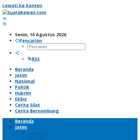
Lewati ke konten
Senin, 10 Agustus 2026
Pencarian
RSS
Beranda
Jatim
Nasional
Politik
Hukrim
Ekbis
Cerita Silat
Cerita Bersambung
Beranda
Jatim
Surabaya
Malang