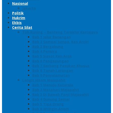
Nasional
Jakarta
Politik
Hukrim
Ekbis
Cerita Silat
Toh Kuning – Benteng Terakhir Kertajaya
Bab 1 Jalur Banengan
Bab 2 Sampai Jumpa, Ken Arok!
Bab 3 Bergabung
Bab 4 Perwira
Bab 5 Siasat Ken Arok
Bab 6 Pengepungan
Bab 7 Gerbang Pasukan Khusus
Bab 8 Tanah Larangan
Bab 9 Penyelamatan
Langit Hitam Majapahit
Bab 1 Menuju Kotaraja
Bab 2 Matahari Majapahit
Bab 3 Di Bawah Panji Majapahit
Bab 4 Gunung Semar
Bab 5 Tiga Orang
Bab 6 Wringin Anom