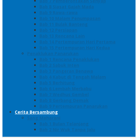
Bab 7 Pemberontakan Senyap
Bab 8 Siasat Gajah Mada
Bab 9 Rawa-rawa
Bab 10 Malam Penumpasan
Bab 11 Bulak Banteng
Bab 12 Persiapan
Bab 13 Rencana Lain
Bab 14 Pertempuran Hari Pertama
Bab 15 Pertempuran Hari Kedua
Penaklukan Panarukan
Bab 1 Rencana Penaklukan
Bab 2 Sabuk Inten
Bab 3 Pangeran Benawa
Bab 4 Kabut di Tengah Malam
Bab 5 Berhitung
Bab 6 Lembah Merbabu
Bab 7 Wedhus Gembel
Bab 8 Gerbang Demak
Bab 9 Pertempuran Panarukan
Cerita Bersambung
Sang Maharani
Bab 1 Bulan Telanjang
Bab 2 Nir Wuk Tanpa Jalu