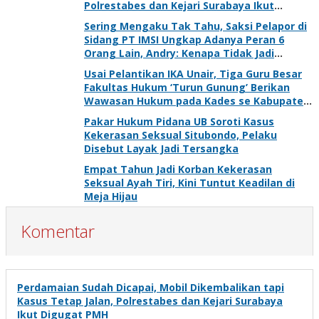
Polrestabes dan Kejari Surabaya Ikut
Digugat PMH
Sering Mengaku Tak Tahu, Saksi Pelapor di
Sidang PT IMSI Ungkap Adanya Peran 6
Orang Lain, Andry: Kenapa Tidak Jadi
Tersangka Juga?
Usai Pelantikan IKA Unair, Tiga Guru Besar
Fakultas Hukum ‘Turun Gunung’ Berikan
Wawasan Hukum pada Kades se Kabupaten
Gresik
Pakar Hukum Pidana UB Soroti Kasus
Kekerasan Seksual Situbondo, Pelaku
Disebut Layak Jadi Tersangka
Empat Tahun Jadi Korban Kekerasan
Seksual Ayah Tiri, Kini Tuntut Keadilan di
Meja Hijau
Komentar
Perdamaian Sudah Dicapai, Mobil Dikembalikan tapi
Kasus Tetap Jalan, Polrestabes dan Kejari Surabaya
Ikut Digugat PMH