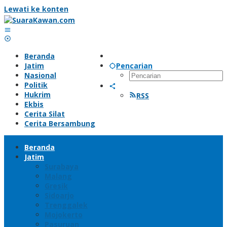
Lewati ke konten
Beranda
Jatim
Pencarian
Nasional
Politik
Hukrim
RSS
Ekbis
Cerita Silat
Cerita Bersambung
Beranda
Jatim
Surabaya
Malang
Gresik
Sidoarjo
Trenggalek
Mojokerto
Pasuruan