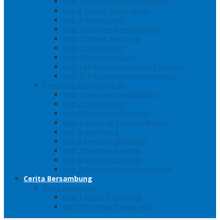
Bab 7 Pemberontakan Senyap
Bab 8 Siasat Gajah Mada
Bab 9 Rawa-rawa
Bab 10 Malam Penumpasan
Bab 11 Bulak Banteng
Bab 12 Persiapan
Bab 13 Rencana Lain
Bab 14 Pertempuran Hari Pertama
Bab 15 Pertempuran Hari Kedua
Penaklukan Panarukan
Bab 1 Rencana Penaklukan
Bab 2 Sabuk Inten
Bab 3 Pangeran Benawa
Bab 4 Kabut di Tengah Malam
Bab 5 Berhitung
Bab 6 Lembah Merbabu
Bab 7 Wedhus Gembel
Bab 8 Gerbang Demak
Bab 9 Pertempuran Panarukan
Cerita Bersambung
Sang Maharani
Bab 1 Bulan Telanjang
Bab 2 Nir Wuk Tanpa Jalu