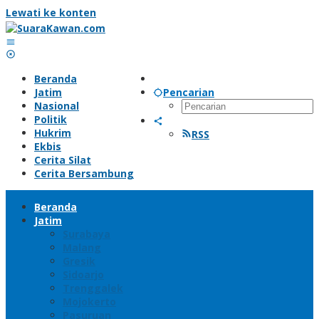
Lewati ke konten
Beranda
Jatim
Pencarian
Nasional
Politik
Hukrim
RSS
Ekbis
Cerita Silat
Cerita Bersambung
Beranda
Jatim
Surabaya
Malang
Gresik
Sidoarjo
Trenggalek
Mojokerto
Pasuruan