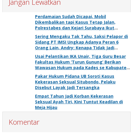
Jangan Lewatkan
Perdamaian Sudah Dicapai, Mobil
Dikembalikan tapi Kasus Tetap Jalan,
Polrestabes dan Kejari Surabaya Ikut
Digugat PMH
Sering Mengaku Tak Tahu, Saksi Pelapor di
Sidang PT IMSI Ungkap Adanya Peran 6
Orang Lain, Andry: Kenapa Tidak Jadi
Tersangka Juga?
Usai Pelantikan IKA Unair, Tiga Guru Besar
Fakultas Hukum ‘Turun Gunung’ Berikan
Wawasan Hukum pada Kades se Kabupaten
Gresik
Pakar Hukum Pidana UB Soroti Kasus
Kekerasan Seksual Situbondo, Pelaku
Disebut Layak Jadi Tersangka
Empat Tahun Jadi Korban Kekerasan
Seksual Ayah Tiri, Kini Tuntut Keadilan di
Meja Hijau
Komentar