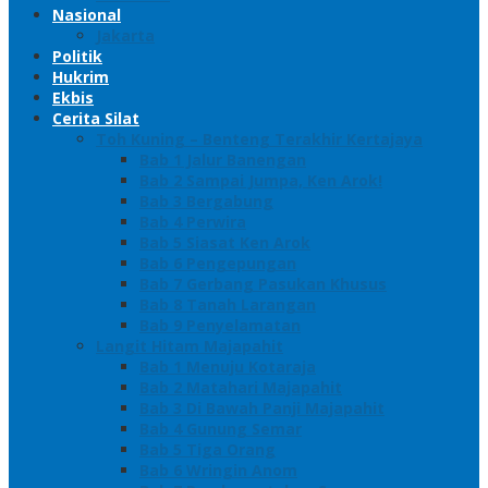
Nasional
Jakarta
Politik
Hukrim
Ekbis
Cerita Silat
Toh Kuning – Benteng Terakhir Kertajaya
Bab 1 Jalur Banengan
Bab 2 Sampai Jumpa, Ken Arok!
Bab 3 Bergabung
Bab 4 Perwira
Bab 5 Siasat Ken Arok
Bab 6 Pengepungan
Bab 7 Gerbang Pasukan Khusus
Bab 8 Tanah Larangan
Bab 9 Penyelamatan
Langit Hitam Majapahit
Bab 1 Menuju Kotaraja
Bab 2 Matahari Majapahit
Bab 3 Di Bawah Panji Majapahit
Bab 4 Gunung Semar
Bab 5 Tiga Orang
Bab 6 Wringin Anom