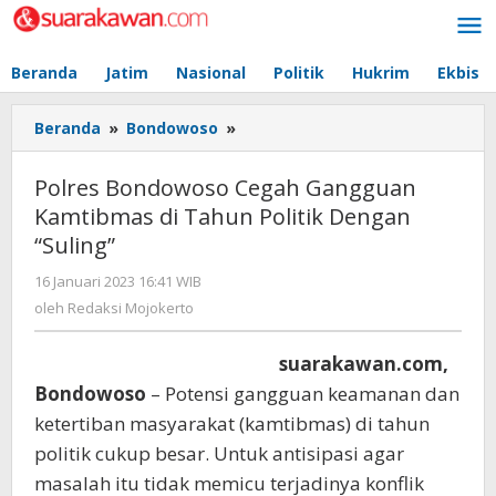
Lewati
ke
konten
Beranda
Jatim
Nasional
Politik
Hukrim
Ekbis
Beranda
»
Bondowoso
»
Polres
Bondowoso
Cegah
Polres Bondowoso Cegah Gangguan
Gangguan
Kamtibmas di Tahun Politik Dengan
Kamtibmas
“Suling”
di
Tahun
16 Januari 2023 16:41 WIB
oleh
Politik
Redaksi
oleh
Redaksi Mojokerto
Dengan
Mojokerto
“Suling”
suarakawan.com,
Bondowoso
– Potensi gangguan keamanan dan
ketertiban masyarakat (kamtibmas) di tahun
politik cukup besar. Untuk antisipasi agar
masalah itu tidak memicu terjadinya konflik