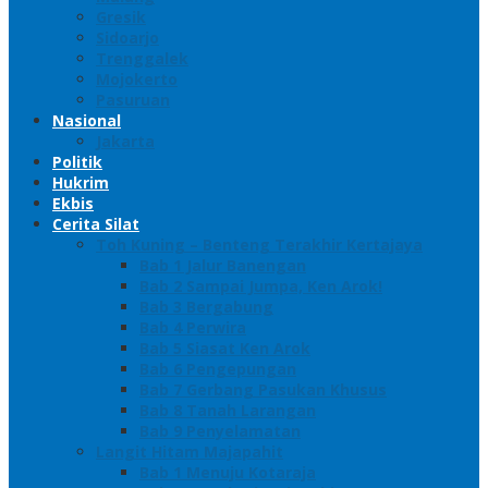
Gresik
Sidoarjo
Trenggalek
Mojokerto
Pasuruan
Nasional
Jakarta
Politik
Hukrim
Ekbis
Cerita Silat
Toh Kuning – Benteng Terakhir Kertajaya
Bab 1 Jalur Banengan
Bab 2 Sampai Jumpa, Ken Arok!
Bab 3 Bergabung
Bab 4 Perwira
Bab 5 Siasat Ken Arok
Bab 6 Pengepungan
Bab 7 Gerbang Pasukan Khusus
Bab 8 Tanah Larangan
Bab 9 Penyelamatan
Langit Hitam Majapahit
Bab 1 Menuju Kotaraja