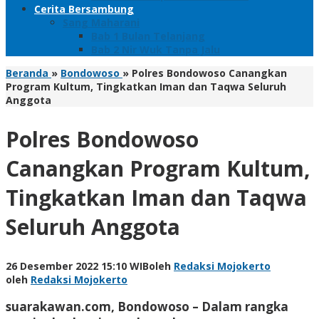
Cerita Bersambung
Sang Maharani
Bab 1 Bulan Telanjang
Bab 2 Nir Wuk Tanpa Jalu
Beranda
»
Bondowoso
»
Polres Bondowoso Canangkan
Program Kultum, Tingkatkan Iman dan Taqwa Seluruh
Anggota
Polres Bondowoso
Canangkan Program Kultum,
Tingkatkan Iman dan Taqwa
Seluruh Anggota
26 Desember 2022 15:10 WIB
oleh
Redaksi Mojokerto
oleh
Redaksi Mojokerto
suarakawan.com, Bondowoso
– Dalam rangka