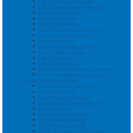
Bab 2 Matahari Majapahit
Bab 3 Di Bawah Panji Majapahit
Bab 4 Gunung Semar
Bab 5 Tiga Orang
Bab 6 Wringin Anom
Bab 7 Pemberontakan Senyap
Bab 8 Siasat Gajah Mada
Bab 9 Rawa-rawa
Bab 10 Malam Penumpasan
Bab 11 Bulak Banteng
Bab 12 Persiapan
Bab 13 Rencana Lain
Bab 14 Pertempuran Hari Pertama
Bab 15 Pertempuran Hari Kedua
Penaklukan Panarukan
Bab 1 Rencana Penaklukan
Bab 2 Sabuk Inten
Bab 3 Pangeran Benawa
Bab 4 Kabut di Tengah Malam
Bab 5 Berhitung
Bab 6 Lembah Merbabu
Bab 7 Wedhus Gembel
Bab 8 Gerbang Demak
Bab 9 Pertempuran Panarukan