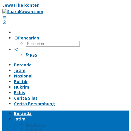
Lewati ke konten
Pencarian
RSS
Beranda
Jatim
Nasional
Politik
Hukrim
Ekbis
Cerita Silat
Cerita Bersambung
Beranda
Jatim
Surabaya
Malang