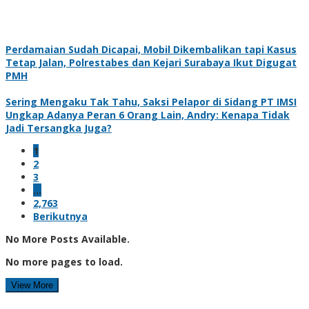
Perdamaian Sudah Dicapai, Mobil Dikembalikan tapi Kasus
Tetap Jalan, Polrestabes dan Kejari Surabaya Ikut Digugat
PMH
Sering Mengaku Tak Tahu, Saksi Pelapor di Sidang PT IMSI
Ungkap Adanya Peran 6 Orang Lain, Andry: Kenapa Tidak
Jadi Tersangka Juga?
1
2
3
…
2,763
Berikutnya
No More Posts Available.
No more pages to load.
View More