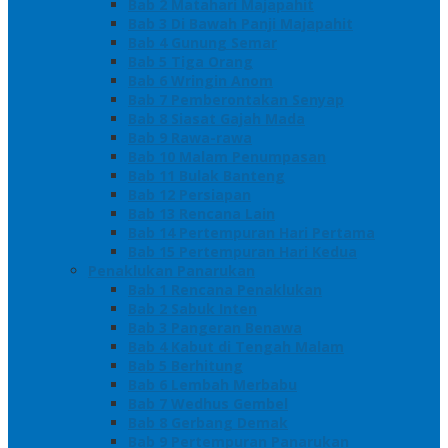
Bab 2 Matahari Majapahit
Bab 3 Di Bawah Panji Majapahit
Bab 4 Gunung Semar
Bab 5 Tiga Orang
Bab 6 Wringin Anom
Bab 7 Pemberontakan Senyap
Bab 8 Siasat Gajah Mada
Bab 9 Rawa-rawa
Bab 10 Malam Penumpasan
Bab 11 Bulak Banteng
Bab 12 Persiapan
Bab 13 Rencana Lain
Bab 14 Pertempuran Hari Pertama
Bab 15 Pertempuran Hari Kedua
Penaklukan Panarukan
Bab 1 Rencana Penaklukan
Bab 2 Sabuk Inten
Bab 3 Pangeran Benawa
Bab 4 Kabut di Tengah Malam
Bab 5 Berhitung
Bab 6 Lembah Merbabu
Bab 7 Wedhus Gembel
Bab 8 Gerbang Demak
Bab 9 Pertempuran Panarukan