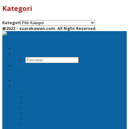
Kategori
Kategori
@2022 - suarakawan.com. All Right Reserved.
Pencarian
RSS
Beranda
Jatim
Surabaya
Malang
Gresik
Sidoarjo
Trenggalek
Mojokerto
Pasuruan