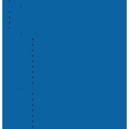
Nasional
Jakarta
Politik
Hukrim
Ekbis
Cerita Silat
Toh Kuning – Benteng Terakhir Kertajaya
Bab 1 Jalur Banengan
Bab 2 Sampai Jumpa, Ken Arok!
Bab 3 Bergabung
Bab 4 Perwira
Bab 5 Siasat Ken Arok
Bab 6 Pengepungan
Bab 7 Gerbang Pasukan Khusus
Bab 8 Tanah Larangan
Bab 9 Penyelamatan
Langit Hitam Majapahit
Bab 1 Menuju Kotaraja
Bab 2 Matahari Majapahit
Bab 3 Di Bawah Panji Majapahit
Bab 4 Gunung Semar
Bab 5 Tiga Orang
Bab 6 Wringin Anom
Bab 7 Pemberontakan Senyap