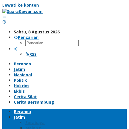
Lewati ke konten
Sabtu, 8 Agustus 2026
Pencarian
RSS
Beranda
Jatim
Nasional
Politik
Hukrim
Ekbis
Cerita Silat
Cerita Bersambung
Beranda
Jatim
Surabaya
Malang