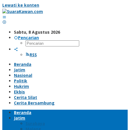
Lewati ke konten
Sabtu, 8 Agustus 2026
Pencarian
RSS
Beranda
Jatim
Nasional
Politik
Hukrim
Ekbis
Cerita Silat
Cerita Bersambung
Beranda
Jatim
Surabaya
Malang