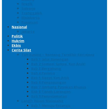
Gresik
Sidoarjo
Trenggalek
Mojokerto
Pasuruan
Nasional
Jakarta
Politik
Hukrim
Ekbis
Cerita Silat
Toh Kuning – Benteng Terakhir Kertajaya
Bab 1 Jalur Banengan
Bab 2 Sampai Jumpa, Ken Arok!
Bab 3 Bergabung
Bab 4 Perwira
Bab 5 Siasat Ken Arok
Bab 6 Pengepungan
Bab 7 Gerbang Pasukan Khusus
Bab 8 Tanah Larangan
Bab 9 Penyelamatan
Langit Hitam Majapahit
Bab 1 Menuju Kotaraja