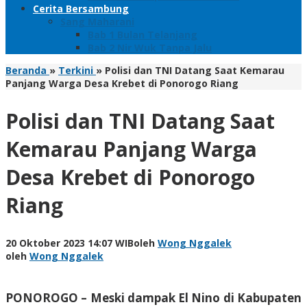
Cerita Bersambung
Sang Maharani
Bab 1 Bulan Telanjang
Bab 2 Nir Wuk Tanpa Jalu
Beranda
»
Terkini
»
Polisi dan TNI Datang Saat Kemarau
Panjang Warga Desa Krebet di Ponorogo Riang
Polisi dan TNI Datang Saat
Kemarau Panjang Warga
Desa Krebet di Ponorogo
Riang
20 Oktober 2023 14:07 WIB
oleh
Wong Nggalek
oleh
Wong Nggalek
PONOROGO – Meski dampak El Nino di Kabupaten