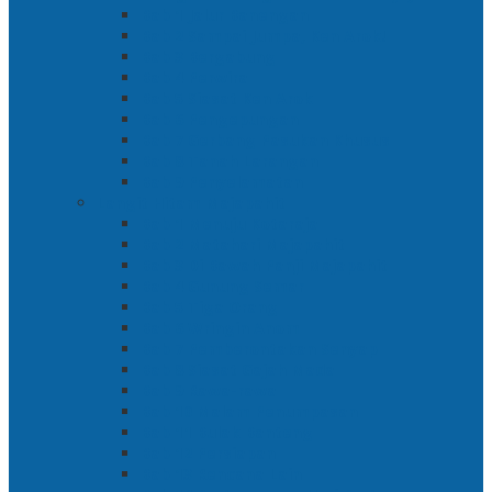
Bab 1 Jalur Banengan
Bab 2 Sampai Jumpa, Ken Arok!
Bab 3 Bergabung
Bab 4 Perwira
Bab 5 Siasat Ken Arok
Bab 6 Pengepungan
Bab 7 Gerbang Pasukan Khusus
Bab 8 Tanah Larangan
Bab 9 Penyelamatan
Langit Hitam Majapahit
Bab 1 Menuju Kotaraja
Bab 2 Matahari Majapahit
Bab 3 Di Bawah Panji Majapahit
Bab 4 Gunung Semar
Bab 5 Tiga Orang
Bab 6 Wringin Anom
Bab 7 Pemberontakan Senyap
Bab 8 Siasat Gajah Mada
Bab 9 Rawa-rawa
Bab 10 Malam Penumpasan
Bab 11 Bulak Banteng
Bab 12 Persiapan
Bab 13 Rencana Lain