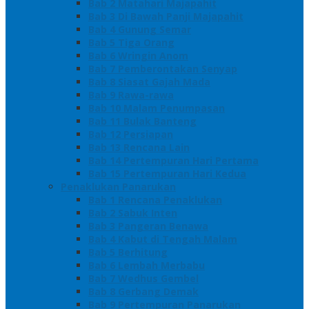
Bab 2 Matahari Majapahit
Bab 3 Di Bawah Panji Majapahit
Bab 4 Gunung Semar
Bab 5 Tiga Orang
Bab 6 Wringin Anom
Bab 7 Pemberontakan Senyap
Bab 8 Siasat Gajah Mada
Bab 9 Rawa-rawa
Bab 10 Malam Penumpasan
Bab 11 Bulak Banteng
Bab 12 Persiapan
Bab 13 Rencana Lain
Bab 14 Pertempuran Hari Pertama
Bab 15 Pertempuran Hari Kedua
Penaklukan Panarukan
Bab 1 Rencana Penaklukan
Bab 2 Sabuk Inten
Bab 3 Pangeran Benawa
Bab 4 Kabut di Tengah Malam
Bab 5 Berhitung
Bab 6 Lembah Merbabu
Bab 7 Wedhus Gembel
Bab 8 Gerbang Demak
Bab 9 Pertempuran Panarukan