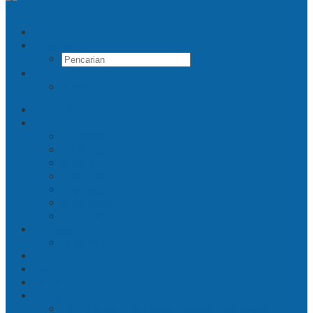
Pencarian
RSS
Beranda
Jatim
Surabaya
Malang
Gresik
Sidoarjo
Trenggalek
Mojokerto
Pasuruan
Nasional
Jakarta
Politik
Hukrim
Ekbis
Cerita Silat
Toh Kuning – Benteng Terakhir Kertajaya