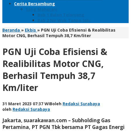
Cerita Bersambung
Sang Maharani
Bab 1 Bulan Telanjang
Bab 2 Nir Wuk Tanpa Jalu
Beranda
»
Ekbis
»
PGN Uji Coba Efisiensi & Realibilitas
Motor CNG, Berhasil Tempuh 38,7 Km/liter
PGN Uji Coba Efisiensi &
Realibilitas Motor CNG,
Berhasil Tempuh 38,7
Km/liter
31 Maret 2023 07:37 WIB
oleh
Redaksi Surabaya
oleh
Redaksi Surabaya
Jakarta, suarakawan.com – Subholding Gas
Pertamina, PT PGN Tbk bersama PT Gagas Energi