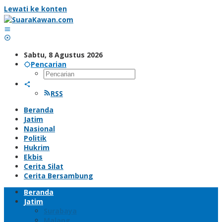
Lewati ke konten
Sabtu, 8 Agustus 2026
Pencarian
RSS
Beranda
Jatim
Nasional
Politik
Hukrim
Ekbis
Cerita Silat
Cerita Bersambung
Beranda
Jatim
Surabaya
Malang