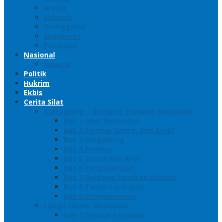
Gresik
Sidoarjo
Trenggalek
Mojokerto
Pasuruan
Nasional
Jakarta
Politik
Hukrim
Ekbis
Cerita Silat
Toh Kuning – Benteng Terakhir Kertajaya
Bab 1 Jalur Banengan
Bab 2 Sampai Jumpa, Ken Arok!
Bab 3 Bergabung
Bab 4 Perwira
Bab 5 Siasat Ken Arok
Bab 6 Pengepungan
Bab 7 Gerbang Pasukan Khusus
Bab 8 Tanah Larangan
Bab 9 Penyelamatan
Langit Hitam Majapahit
Bab 1 Menuju Kotaraja