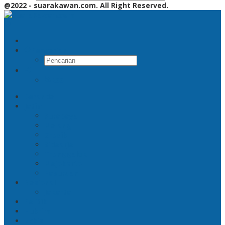
@2022 - suarakawan.com. All Right Reserved.
Pencarian
RSS
Beranda
Jatim
Surabaya
Malang
Gresik
Sidoarjo
Trenggalek
Mojokerto
Pasuruan
Nasional
Jakarta
Politik
Hukrim
Ekbis