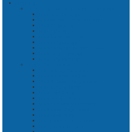
Cerita Silat
Toh Kuning – Benteng Terakhir Kertajaya
Bab 1 Jalur Banengan
Bab 2 Sampai Jumpa, Ken Arok!
Bab 3 Bergabung
Bab 4 Perwira
Bab 5 Siasat Ken Arok
Bab 6 Pengepungan
Bab 7 Gerbang Pasukan Khusus
Bab 8 Tanah Larangan
Bab 9 Penyelamatan
Langit Hitam Majapahit
Bab 1 Menuju Kotaraja
Bab 2 Matahari Majapahit
Bab 3 Di Bawah Panji Majapahit
Bab 4 Gunung Semar
Bab 5 Tiga Orang
Bab 6 Wringin Anom
Bab 7 Pemberontakan Senyap
Bab 8 Siasat Gajah Mada
Bab 9 Rawa-rawa
Bab 10 Malam Penumpasan
Bab 11 Bulak Banteng
Bab 12 Persiapan