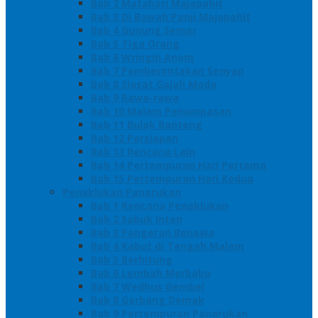
Bab 2 Matahari Majapahit
Bab 3 Di Bawah Panji Majapahit
Bab 4 Gunung Semar
Bab 5 Tiga Orang
Bab 6 Wringin Anom
Bab 7 Pemberontakan Senyap
Bab 8 Siasat Gajah Mada
Bab 9 Rawa-rawa
Bab 10 Malam Penumpasan
Bab 11 Bulak Banteng
Bab 12 Persiapan
Bab 13 Rencana Lain
Bab 14 Pertempuran Hari Pertama
Bab 15 Pertempuran Hari Kedua
Penaklukan Panarukan
Bab 1 Rencana Penaklukan
Bab 2 Sabuk Inten
Bab 3 Pangeran Benawa
Bab 4 Kabut di Tengah Malam
Bab 5 Berhitung
Bab 6 Lembah Merbabu
Bab 7 Wedhus Gembel
Bab 8 Gerbang Demak
Bab 9 Pertempuran Panarukan