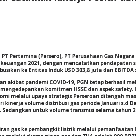
 PT Pertamina (Persero), PT Perusahaan Gas Negara
a keuangan 2021, dengan mencatatkan pendapatan seb
ibusikan ke Entitas Induk USD 303,8 juta dan EBITDA 
gan akibat pandemi COVID-19, PGN tetap berhasil m
mengedepankan komitmen HSSE dan aspek safety. PGN
nomi melalui upaya strategis Perseroan ditengah m
ri kinerja volume distribusi gas periode Januari s.
 Sedangkan untuk volume transmisi selama tahun 20
liran gas ke pembangkit listrik melalui pemanfaata