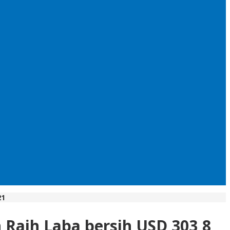
21
 Raih Laba bersih USD 303,8