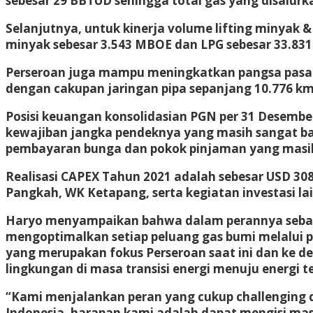
sebesar 29 BBTUD sehingga total gas yang disalur
Selanjutnya, untuk kinerja volume lifting minyak &
minyak sebesar 3.543 MBOE dan LPG sebesar 33.831
Perseroan juga mampu meningkatkan pangsa pasar 
dengan cakupan jaringan pipa sepanjang 10.776 km
Posisi keuangan konsolidasian PGN per 31 Desemb
kewajiban jangka pendeknya yang masih sangat ba
pembayaran bunga dan pokok pinjaman yang masi
Realisasi CAPEX Tahun 2021 adalah sebesar USD 30
Pangkah, WK Ketapang, serta kegiatan investasi lai
Haryo menyampaikan bahwa dalam perannya sebaga
mengoptimalkan setiap peluang gas bumi melalui prog
yang merupakan fokus Perseroan saat ini dan ke de
lingkungan di masa transisi energi menuju energi t
“Kami menjalankan peran yang cukup challenging dal
Indonesia, harapan kami adalah dapat mengisi masa