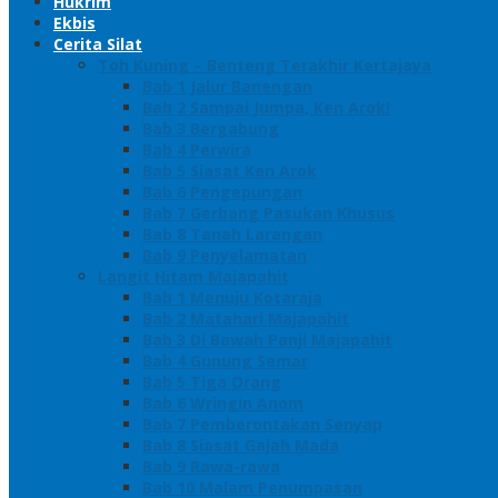
Hukrim
Ekbis
Cerita Silat
Toh Kuning – Benteng Terakhir Kertajaya
Bab 1 Jalur Banengan
Bab 2 Sampai Jumpa, Ken Arok!
Bab 3 Bergabung
Bab 4 Perwira
Bab 5 Siasat Ken Arok
Bab 6 Pengepungan
Bab 7 Gerbang Pasukan Khusus
Bab 8 Tanah Larangan
Bab 9 Penyelamatan
Langit Hitam Majapahit
Bab 1 Menuju Kotaraja
Bab 2 Matahari Majapahit
Bab 3 Di Bawah Panji Majapahit
Bab 4 Gunung Semar
Bab 5 Tiga Orang
Bab 6 Wringin Anom
Bab 7 Pemberontakan Senyap
Bab 8 Siasat Gajah Mada
Bab 9 Rawa-rawa
Bab 10 Malam Penumpasan