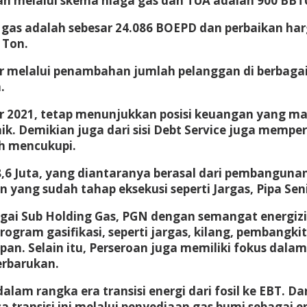
kan melalui skema niaga gas dan TUA adalah 900 BBT
 gas adalah sebesar 24.086 BOEPD dan perbaikan harg
 Ton.
melalui penambahan jumlah pelanggan di berbagai
.
er 2021, tetap menunjukkan posisi keuangan yang 
ik. Demikian juga dari sisi Debt Service juga me
h mencukupi.
8,6 Juta, yang diantaranya berasal dari pembanguna
n yang sudah tahap eksekusi seperti Jargas, Pipa Se
i Sub Holding Gas, PGN dengan semangat energizin
ram gasifikasi, seperti jargas, kilang, pembangkit l
pan. Selain itu, Perseroan juga memiliki fokus dal
erbarukan.
am rangka era transisi energi dari fosil ke EBT. Dar
 transisi ini melalui penyediaan gas bumi sebagai 