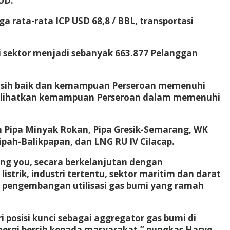
UD.
a rata-rata ICP USD 68,8 / BBL, transportasi
 sektor menjadi sebanyak 663.877 Pelanggan
masih baik dan kemampuan Perseroan memenuhi
mperlihatkan kemampuan Perseroan dalam memenuhi
n Pipa Minyak Rokan, Pipa Gresik-Semarang, WK
nipah-Balikpapan, dan LNG RU IV Cilacap.
g you, secara berkelanjutan dengan
istrik, industri tertentu, sektor maritim dan darat
am pengembangan utilisasi gas bumi yang ramah
i posisi kunci sebagai aggregator gas bumi di
energi bersih kepada masyarakat,” pungkas Haryo.