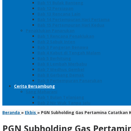
Bab 11 Bulak Banteng
Bab 12 Persiapan
Bab 13 Rencana Lain
Bab 14 Pertempuran Hari Pertama
Bab 15 Pertempuran Hari Kedua
Penaklukan Panarukan
Bab 1 Rencana Penaklukan
Bab 2 Sabuk Inten
Bab 3 Pangeran Benawa
Bab 4 Kabut di Tengah Malam
Bab 5 Berhitung
Bab 6 Lembah Merbabu
Bab 7 Wedhus Gembel
Bab 8 Gerbang Demak
Bab 9 Pertempuran Panarukan
Cerita Bersambung
Sang Maharani
Bab 1 Bulan Telanjang
Bab 2 Nir Wuk Tanpa Jalu
Beranda
»
Ekbis
»
PGN Subholding Gas Pertamina Catatkan Kin
PGN Subholding Gas Pertamina