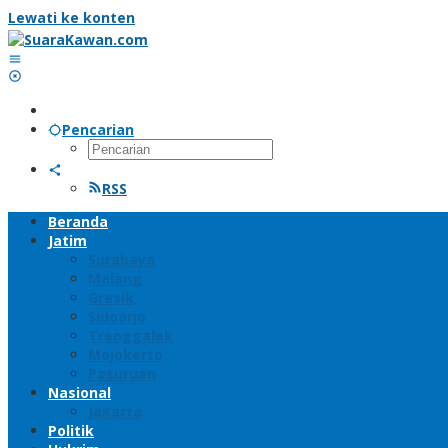
Lewati ke konten
Pencarian
RSS
Beranda
Jatim
Surabaya
Malang
Gresik
Sidoarjo
Trenggalek
Mojokerto
Pasuruan
Nasional
Jakarta
Politik