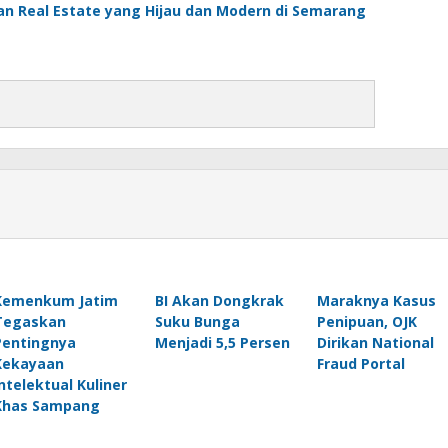
 Real Estate yang Hijau dan Modern di Semarang
Kemenkum Jatim
BI Akan Dongkrak
Maraknya Kasus
Tegaskan
Suku Bunga
Penipuan, OJK
Pentingnya
Menjadi 5,5 Persen
Dirikan National
Kekayaan
Fraud Portal
Intelektual Kuliner
Khas Sampang