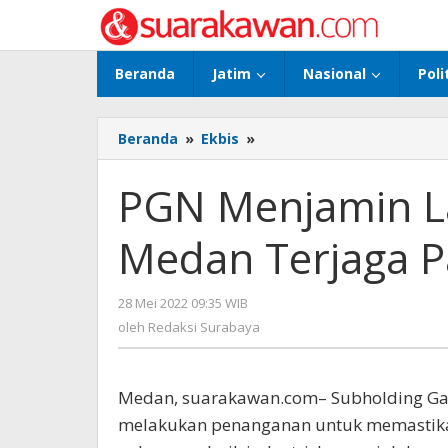
Lewati
ke
konten
Beranda
Jatim
Nasional
Poli
Beranda
»
Ekbis
»
PGN
Menjamin
Layanan
PGN Menjamin L
Gas
Bumi
Medan Terjaga P
Medan
Terjaga
Pasca
28 Mei 2022 09:35 WIB
oleh
Insiden
Redaksi
oleh
Redaksi Surabaya
Surabaya
Medan, suarakawan.com– Subholding Gas
melakukan penanganan untuk memastikan