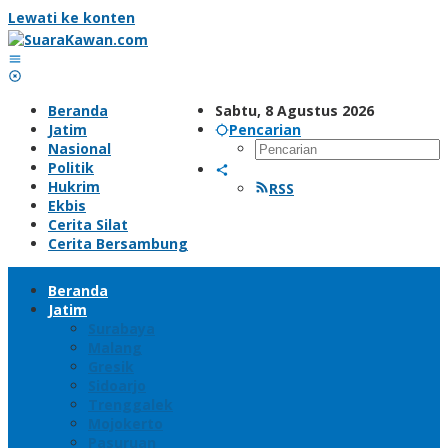
Lewati ke konten
Beranda
Sabtu, 8 Agustus 2026
Jatim
Pencarian
Nasional
Politik
Hukrim
RSS
Ekbis
Cerita Silat
Cerita Bersambung
Beranda
Jatim
Surabaya
Malang
Gresik
Sidoarjo
Trenggalek
Mojokerto
Pasuruan