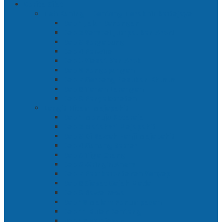
Cerita Silat
Toh Kuning – Benteng Terakhir Kertajaya
Bab 1 Jalur Banengan
Bab 2 Sampai Jumpa, Ken Arok!
Bab 3 Bergabung
Bab 4 Perwira
Bab 5 Siasat Ken Arok
Bab 6 Pengepungan
Bab 7 Gerbang Pasukan Khusus
Bab 8 Tanah Larangan
Bab 9 Penyelamatan
Langit Hitam Majapahit
Bab 1 Menuju Kotaraja
Bab 2 Matahari Majapahit
Bab 3 Di Bawah Panji Majapahit
Bab 4 Gunung Semar
Bab 5 Tiga Orang
Bab 6 Wringin Anom
Bab 7 Pemberontakan Senyap
Bab 8 Siasat Gajah Mada
Bab 9 Rawa-rawa
Bab 10 Malam Penumpasan
Bab 11 Bulak Banteng
Bab 12 Persiapan