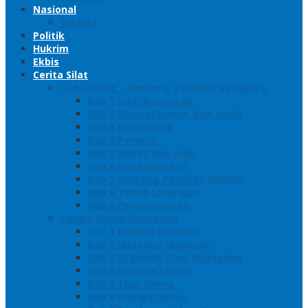
Nasional
Jakarta
Politik
Hukrim
Ekbis
Cerita Silat
Toh Kuning – Benteng Terakhir Kertajaya
Bab 1 Jalur Banengan
Bab 2 Sampai Jumpa, Ken Arok!
Bab 3 Bergabung
Bab 4 Perwira
Bab 5 Siasat Ken Arok
Bab 6 Pengepungan
Bab 7 Gerbang Pasukan Khusus
Bab 8 Tanah Larangan
Bab 9 Penyelamatan
Langit Hitam Majapahit
Bab 1 Menuju Kotaraja
Bab 2 Matahari Majapahit
Bab 3 Di Bawah Panji Majapahit
Bab 4 Gunung Semar
Bab 5 Tiga Orang
Bab 6 Wringin Anom