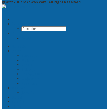
@2022 - suarakawan.com. All Right Reserved.
Pencarian
RSS
Beranda
Jatim
Surabaya
Malang
Gresik
Sidoarjo
Trenggalek
Mojokerto
Pasuruan
Nasional
Jakarta
Politik
Hukrim
Ekbis