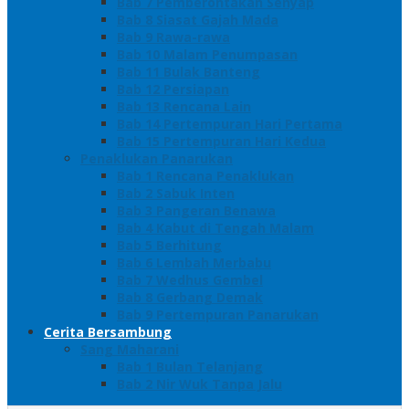
Bab 7 Pemberontakan Senyap
Bab 8 Siasat Gajah Mada
Bab 9 Rawa-rawa
Bab 10 Malam Penumpasan
Bab 11 Bulak Banteng
Bab 12 Persiapan
Bab 13 Rencana Lain
Bab 14 Pertempuran Hari Pertama
Bab 15 Pertempuran Hari Kedua
Penaklukan Panarukan
Bab 1 Rencana Penaklukan
Bab 2 Sabuk Inten
Bab 3 Pangeran Benawa
Bab 4 Kabut di Tengah Malam
Bab 5 Berhitung
Bab 6 Lembah Merbabu
Bab 7 Wedhus Gembel
Bab 8 Gerbang Demak
Bab 9 Pertempuran Panarukan
Cerita Bersambung
Sang Maharani
Bab 1 Bulan Telanjang
Bab 2 Nir Wuk Tanpa Jalu