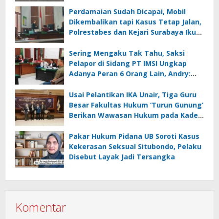
Perdamaian Sudah Dicapai, Mobil
Dikembalikan tapi Kasus Tetap Jalan,
Polrestabes dan Kejari Surabaya Ikut
Digugat PMH
Sering Mengaku Tak Tahu, Saksi
Pelapor di Sidang PT IMSI Ungkap
Adanya Peran 6 Orang Lain, Andry:
Kenapa Tidak Jadi Tersangka Juga?
Usai Pelantikan IKA Unair, Tiga Guru
Besar Fakultas Hukum ‘Turun Gunung’
Berikan Wawasan Hukum pada Kades
se Kabupaten Gresik
Pakar Hukum Pidana UB Soroti Kasus
Kekerasan Seksual Situbondo, Pelaku
Disebut Layak Jadi Tersangka
Komentar