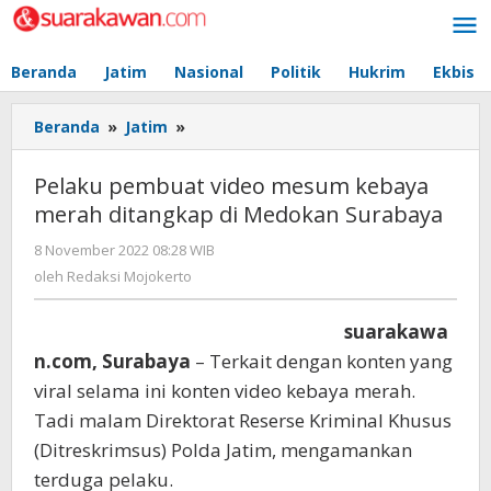
Lewati
ke
konten
Beranda
Jatim
Nasional
Politik
Hukrim
Ekbis
Beranda
»
Jatim
»
Pelaku
pembuat
video
Pelaku pembuat video mesum kebaya
mesum
merah ditangkap di Medokan Surabaya
kebaya
merah
8 November 2022 08:28 WIB
oleh
ditangkap
Redaksi
oleh
Redaksi Mojokerto
di
Mojokerto
Medokan
suarakawa
Surabaya
n.com, Surabaya
– Terkait dengan konten yang
viral selama ini konten video kebaya merah.
Tadi malam Direktorat Reserse Kriminal Khusus
(Ditreskrimsus) Polda Jatim, mengamankan
terduga pelaku.