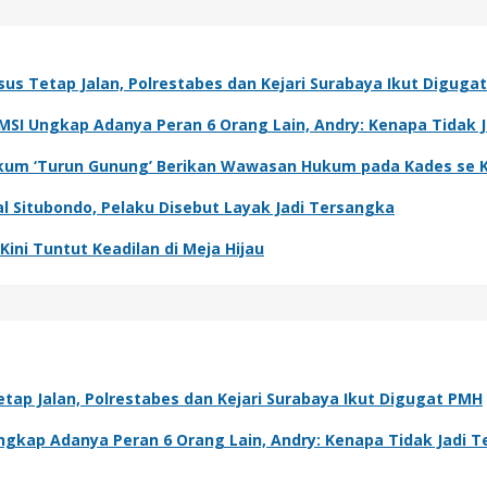
sus Tetap Jalan, Polrestabes dan Kejari Surabaya Ikut Diguga
IMSI Ungkap Adanya Peran 6 Orang Lain, Andry: Kenapa Tidak 
 Hukum ‘Turun Gunung’ Berikan Wawasan Hukum pada Kades se 
l Situbondo, Pelaku Disebut Layak Jadi Tersangka
ini Tuntut Keadilan di Meja Hijau
tap Jalan, Polrestabes dan Kejari Surabaya Ikut Digugat PMH
Ungkap Adanya Peran 6 Orang Lain, Andry: Kenapa Tidak Jadi 