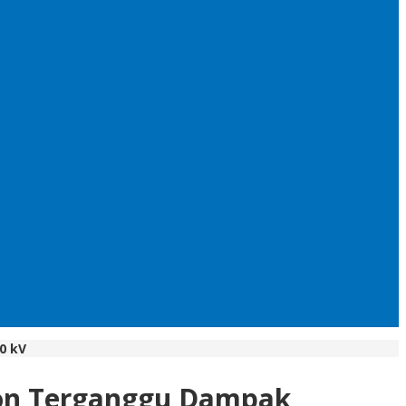
0 kV
ulon Terganggu Dampak