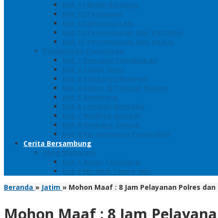
Bab 11 Bulak Banteng
Bab 12 Persiapan
Bab 13 Rencana Lain
Bab 14 Pertempuran Hari Pertama
Bab 15 Pertempuran Hari Kedua
Penaklukan Panarukan
Bab 1 Rencana Penaklukan
Bab 2 Sabuk Inten
Bab 3 Pangeran Benawa
Bab 4 Kabut di Tengah Malam
Bab 5 Berhitung
Bab 6 Lembah Merbabu
Bab 7 Wedhus Gembel
Bab 8 Gerbang Demak
Bab 9 Pertempuran Panarukan
Cerita Bersambung
Sang Maharani
Bab 1 Bulan Telanjang
Bab 2 Nir Wuk Tanpa Jalu
Beranda
»
Jatim
»
Mohon Maaf : 8 Jam Pelayanan Polres dan
Mohon Maaf : 8 Jam Pelayana