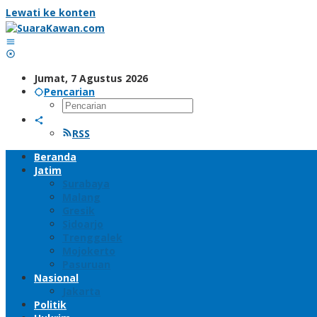
Lewati ke konten
Jumat, 7 Agustus 2026
Pencarian
RSS
Beranda
Jatim
Surabaya
Malang
Gresik
Sidoarjo
Trenggalek
Mojokerto
Pasuruan
Nasional
Jakarta
Politik