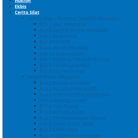
Hukrim
Ekbis
Cerita Silat
Toh Kuning – Benteng Terakhir Kertajaya
Bab 1 Jalur Banengan
Bab 2 Sampai Jumpa, Ken Arok!
Bab 3 Bergabung
Bab 4 Perwira
Bab 5 Siasat Ken Arok
Bab 6 Pengepungan
Bab 7 Gerbang Pasukan Khusus
Bab 8 Tanah Larangan
Bab 9 Penyelamatan
Langit Hitam Majapahit
Bab 1 Menuju Kotaraja
Bab 2 Matahari Majapahit
Bab 3 Di Bawah Panji Majapahit
Bab 4 Gunung Semar
Bab 5 Tiga Orang
Bab 6 Wringin Anom
Bab 7 Pemberontakan Senyap
Bab 8 Siasat Gajah Mada
Bab 9 Rawa-rawa
Bab 10 Malam Penumpasan