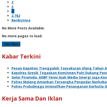
2
3
…
2,762
Berikutnya
No More Posts Available.
No more pages to load.
View More
Kabar Terkini
Pesan Kapolres Trenggalek Tasyakuran Ulang Tahun 
Kapolres Gresik Tegaskan Komitmen Polri Dukung Pend
Gelar Piramida, AKBP Yenni Ajak Media Sinergi Jaga Ko
Polres Malang Amankan Tersangka Pengedar Narkoba d
Polres Probolinggo Intensifkan Penanganan Karhutla 
Kerja Sama Dan Iklan