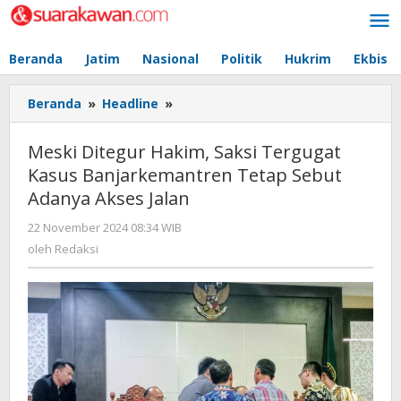
Lewati
ke
konten
Beranda
Jatim
Nasional
Politik
Hukrim
Ekbis
Beranda
»
Headline
»
Meski
Ditegur
Hakim,
Meski Ditegur Hakim, Saksi Tergugat
Saksi
Kasus Banjarkemantren Tetap Sebut
Tergugat
Adanya Akses Jalan
Kasus
Banjarkemantren
22 November 2024 08:34 WIB
oleh
Tetap
Redaksi
oleh
Redaksi
Sebut
Adanya
Akses
Jalan