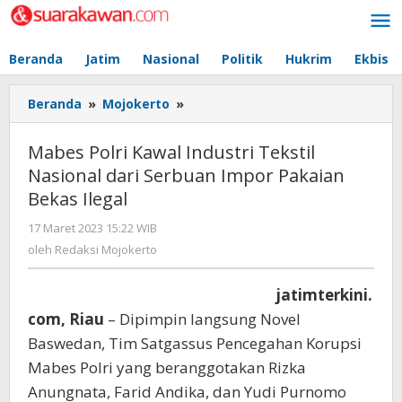
Lewati
ke
konten
Beranda
Jatim
Nasional
Politik
Hukrim
Ekbis
Beranda
»
Mojokerto
»
Mabes
Polri
Kawal
Mabes Polri Kawal Industri Tekstil
Industri
Nasional dari Serbuan Impor Pakaian
Tekstil
Bekas Ilegal
Nasional
dari
17 Maret 2023 15:22 WIB
oleh
Serbuan
Redaksi
oleh
Redaksi Mojokerto
Impor
Mojokerto
Pakaian
Bekas
jatimterkini.
Ilegal
com, Riau
– Dipimpin langsung Novel
Baswedan, Tim Satgassus Pencegahan Korupsi
Mabes Polri yang beranggotakan Rizka
Anungnata, Farid Andika, dan Yudi Purnomo