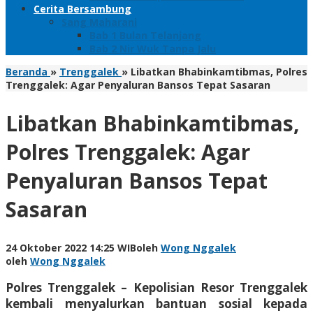
Cerita Bersambung
Sang Maharani
Bab 1 Bulan Telanjang
Bab 2 Nir Wuk Tanpa Jalu
Beranda
»
Trenggalek
»
Libatkan Bhabinkamtibmas, Polres
Trenggalek: Agar Penyaluran Bansos Tepat Sasaran
Libatkan Bhabinkamtibmas,
Polres Trenggalek: Agar
Penyaluran Bansos Tepat
Sasaran
24 Oktober 2022 14:25 WIB
oleh
Wong Nggalek
oleh
Wong Nggalek
Polres Trenggalek – Kepolisian Resor Trenggalek
kembali menyalurkan bantuan sosial kepada