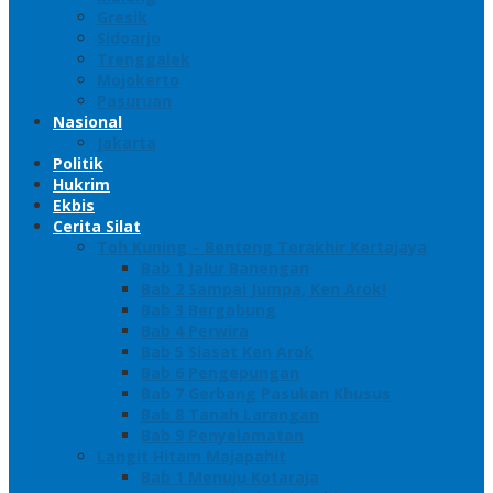
Gresik
Sidoarjo
Trenggalek
Mojokerto
Pasuruan
Nasional
Jakarta
Politik
Hukrim
Ekbis
Cerita Silat
Toh Kuning – Benteng Terakhir Kertajaya
Bab 1 Jalur Banengan
Bab 2 Sampai Jumpa, Ken Arok!
Bab 3 Bergabung
Bab 4 Perwira
Bab 5 Siasat Ken Arok
Bab 6 Pengepungan
Bab 7 Gerbang Pasukan Khusus
Bab 8 Tanah Larangan
Bab 9 Penyelamatan
Langit Hitam Majapahit
Bab 1 Menuju Kotaraja