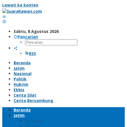
Lewati ke konten
Sabtu, 8 Agustus 2026
Pencarian
RSS
Beranda
Jatim
Nasional
Politik
Hukrim
Ekbis
Cerita Silat
Cerita Bersambung
Beranda
Jatim
Surabaya
Malang