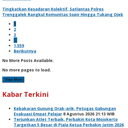
Tingkatkan Kesadaran Kolektif, Satlantas Polres
Trenggalek Rangkul Komunitas Sopir Hingga Tukang Ojek
1
2
3
…
1,559
Berikutnya
No More Posts Available.
No more pages to load.
View More
Kabar Terkini
Kebakaran Gunung Orak-arik, Petugas Gabungan
Evakuasi Empat Pelajar
8 Agustus 2026 21:13 WIB
Terjunkan Atlet Terbaik, Perbakin Kota Mojokerto
Targetkan 5 Besar di Piala Ketua Perbakin Jatim 2026