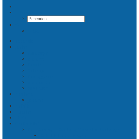
Pencarian
RSS
Beranda
Jatim
Surabaya
Malang
Gresik
Sidoarjo
Trenggalek
Mojokerto
Pasuruan
Nasional
Jakarta
Politik
Hukrim
Ekbis
Cerita Silat
Toh Kuning – Benteng Terakhir Kertajaya
Bab 1 Jalur Banengan