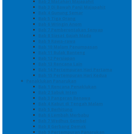
Bab 2 Matahari Majapahit
Bab 3 Di Bawah Panji Majapahit
Bab 4 Gunung Semar
Bab 5 Tiga Orang
Bab 6 Wringin Anom
Bab 7 Pemberontakan Senyap
Bab 8 Siasat Gajah Mada
Bab 9 Rawa-rawa
Bab 10 Malam Penumpasan
Bab 11 Bulak Banteng
Bab 12 Persiapan
Bab 13 Rencana Lain
Bab 14 Pertempuran Hari Pertama
Bab 15 Pertempuran Hari Kedua
Penaklukan Panarukan
Bab 1 Rencana Penaklukan
Bab 2 Sabuk Inten
Bab 3 Pangeran Benawa
Bab 4 Kabut di Tengah Malam
Bab 5 Berhitung
Bab 6 Lembah Merbabu
Bab 7 Wedhus Gembel
Bab 8 Gerbang Demak
Bab 9 Pertempuran Panarukan