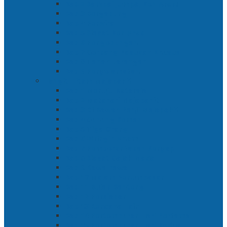
Bab 2 Sampai Jumpa, Ken Arok!
Bab 3 Bergabung
Bab 4 Perwira
Bab 5 Siasat Ken Arok
Bab 6 Pengepungan
Bab 7 Gerbang Pasukan Khusus
Bab 8 Tanah Larangan
Bab 9 Penyelamatan
Langit Hitam Majapahit
Bab 1 Menuju Kotaraja
Bab 2 Matahari Majapahit
Bab 3 Di Bawah Panji Majapahit
Bab 4 Gunung Semar
Bab 5 Tiga Orang
Bab 6 Wringin Anom
Bab 7 Pemberontakan Senyap
Bab 8 Siasat Gajah Mada
Bab 9 Rawa-rawa
Bab 10 Malam Penumpasan
Bab 11 Bulak Banteng
Bab 12 Persiapan
Bab 13 Rencana Lain
Bab 14 Pertempuran Hari Pertama
Bab 15 Pertempuran Hari Kedua