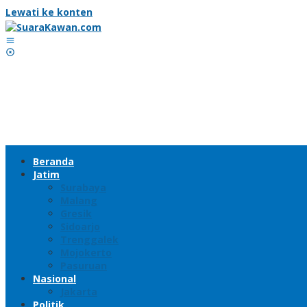
Lewati ke konten
Beranda
Jatim
Surabaya
Malang
Gresik
Sidoarjo
Trenggalek
Mojokerto
Pasuruan
Nasional
Jakarta
Politik