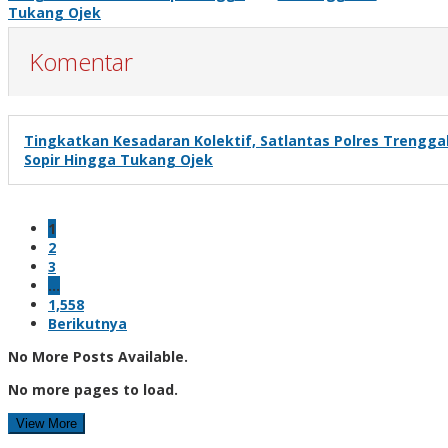
Tukang Ojek
Komentar
Tingkatkan Kesadaran Kolektif, Satlantas Polres Trengg
Sopir Hingga Tukang Ojek
1
2
3
…
1,558
Berikutnya
No More Posts Available.
No more pages to load.
View More