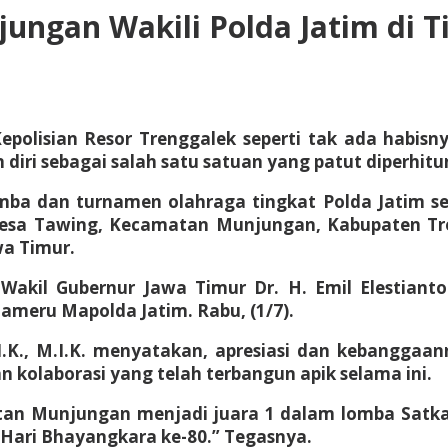
ngan Wakili Polda Jatim di T
 Kepolisian Resor Trenggalek seperti tak ada habis
ri sebagai salah satu satuan yang patut diperhit
mba dan turnamen olahraga tingkat Polda Jatim sep
di Desa Tawing, Kecamatan Munjungan, Kabupaten T
wa Timur.
Wakil Gubernur Jawa Timur Dr. H. Emil Elestiant
ameru Mapolda Jatim. Rabu, (1/7).
I.K., M.I.K. menyatakan, apresiasi dan kebanggaann
n kolaborasi yang telah terbangun apik selama ini.
an Munjungan menjadi juara 1 dalam lomba Satkamli
i Hari Bhayangkara ke-80.” Tegasnya.