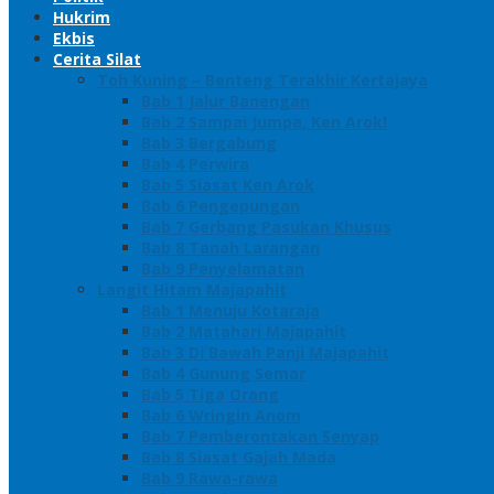
Hukrim
Ekbis
Cerita Silat
Toh Kuning – Benteng Terakhir Kertajaya
Bab 1 Jalur Banengan
Bab 2 Sampai Jumpa, Ken Arok!
Bab 3 Bergabung
Bab 4 Perwira
Bab 5 Siasat Ken Arok
Bab 6 Pengepungan
Bab 7 Gerbang Pasukan Khusus
Bab 8 Tanah Larangan
Bab 9 Penyelamatan
Langit Hitam Majapahit
Bab 1 Menuju Kotaraja
Bab 2 Matahari Majapahit
Bab 3 Di Bawah Panji Majapahit
Bab 4 Gunung Semar
Bab 5 Tiga Orang
Bab 6 Wringin Anom
Bab 7 Pemberontakan Senyap
Bab 8 Siasat Gajah Mada
Bab 9 Rawa-rawa