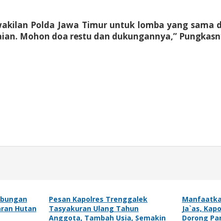
akilan Polda Jawa Timur untuk lomba yang sama di
aian. Mohon doa restu dan dukungannya,” Pungkas
abungan
Pesan Kapolres Trenggalek
Manfaatka
ran Hutan
Tasyakuran Ulang Tahun
Ja`as, Kap
Anggota, Tambah Usia, Semakin
Dorong Par