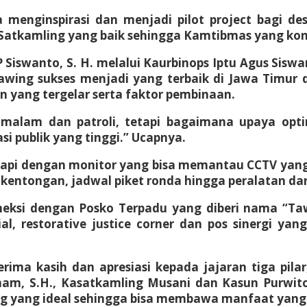
sa menginspirasi dan menjadi pilot project bagi d
atkamling yang baik sehingga Kamtibmas yang kondu
 Siswanto, S. H. melalui Kaurbinops Iptu Agus Sisw
ing sukses menjadi yang terbaik di Jawa Timur 
 yang tergelar serta faktor pembinaan.
da malam dan patroli, tetapi bagaimana upaya o
i publik yang tinggi.” Ucapnya.
kapi dengan monitor yang bisa memantau CCTV yang
 kentongan, jadwal piket ronda hingga peralatan dar
oneksi dengan Posko Terpadu yang diberi nama “T
, restorative justice corner dan pos sinergi ya
ima kasih dan apresiasi kepada jajaran tiga pilar
am, S.H., Kasatkamling Musani dan Kasun Purwito 
 yang ideal sehingga bisa membawa manfaat yang l