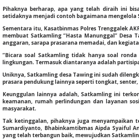
Pihaknya berharap, apa yang telah diraih ini bi
setidaknya menjadi contoh bagaimana mengelola S
Sementara itu, Kasatbinmas Polres Trenggalek AKP
membuat Satkamling “Hasta Manunggal” Desa Taw
anggaran, sarapa prasarana memadai, dan kegiatan
“Bicara soal Satkamling tidak hanya soal ron
lingkungan. Termasuk diantaranya adalah partisipas
Uniknya, Satkamling desa Tawing ini sudah dileng
prasara pendukung lainnya seperti tongkat, senter,
Keunggulan lainnya adalah, Satkamling ini terk
keamanan, rumah perlindungan dan layanan sosial
masyarakat.
Tak ketinggalan, pihaknya juga menyampaikan ter
Sumardiyanto, Bhabinkamtibmas Aipda Syaiful An
yang telah terbangun baik, mewujudkan Satkamling