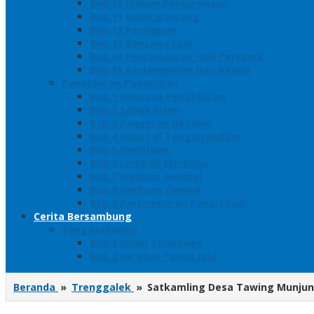
Bab 10 Malam Penumpasan
Bab 11 Bulak Banteng
Bab 12 Persiapan
Bab 13 Rencana Lain
Bab 14 Pertempuran Hari Pertama
Bab 15 Pertempuran Hari Kedua
Penaklukan Panarukan
Bab 1 Rencana Penaklukan
Bab 2 Sabuk Inten
Bab 3 Pangeran Benawa
Bab 4 Kabut di Tengah Malam
Bab 5 Berhitung
Bab 6 Lembah Merbabu
Bab 7 Wedhus Gembel
Bab 8 Gerbang Demak
Bab 9 Pertempuran Panarukan
Cerita Bersambung
Sang Maharani
Bab 1 Bulan Telanjang
Bab 2 Nir Wuk Tanpa Jalu
Beranda
»
Trenggalek
»
Satkamling Desa Tawing Munjung