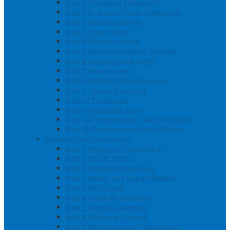
Bab 2 Matahari Majapahit
Bab 3 Di Bawah Panji Majapahit
Bab 4 Gunung Semar
Bab 5 Tiga Orang
Bab 6 Wringin Anom
Bab 7 Pemberontakan Senyap
Bab 8 Siasat Gajah Mada
Bab 9 Rawa-rawa
Bab 10 Malam Penumpasan
Bab 11 Bulak Banteng
Bab 12 Persiapan
Bab 13 Rencana Lain
Bab 14 Pertempuran Hari Pertama
Bab 15 Pertempuran Hari Kedua
Penaklukan Panarukan
Bab 1 Rencana Penaklukan
Bab 2 Sabuk Inten
Bab 3 Pangeran Benawa
Bab 4 Kabut di Tengah Malam
Bab 5 Berhitung
Bab 6 Lembah Merbabu
Bab 7 Wedhus Gembel
Bab 8 Gerbang Demak
Bab 9 Pertempuran Panarukan