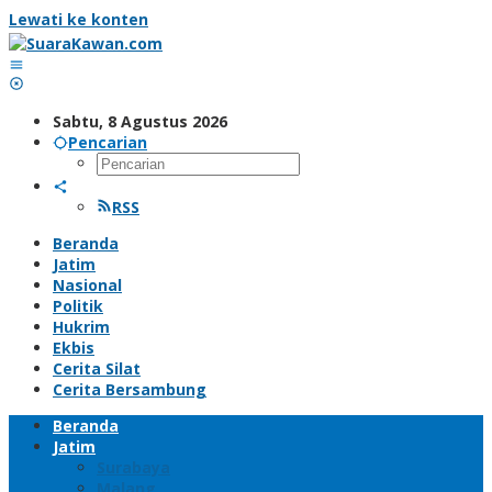
Lewati ke konten
Sabtu, 8 Agustus 2026
Pencarian
RSS
Beranda
Jatim
Nasional
Politik
Hukrim
Ekbis
Cerita Silat
Cerita Bersambung
Beranda
Jatim
Surabaya
Malang