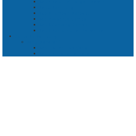
Bab 4 Kabut di Tengah Malam
Bab 5 Berhitung
Bab 6 Lembah Merbabu
Bab 7 Wedhus Gembel
Bab 8 Gerbang Demak
Bab 9 Pertempuran Panarukan
Cerita Bersambung
Sang Maharani
Bab 1 Bulan Telanjang
Bab 2 Nir Wuk Tanpa Jalu