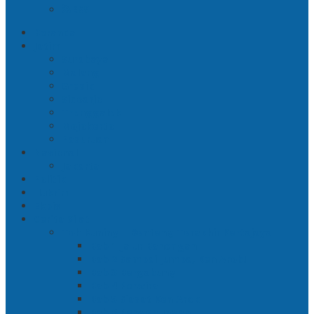
RSS
Beranda
Jatim
Surabaya
Malang
Gresik
Sidoarjo
Trenggalek
Mojokerto
Pasuruan
Nasional
Jakarta
Politik
Hukrim
Ekbis
Cerita Silat
Toh Kuning – Benteng Terakhir Kertajaya
Bab 1 Jalur Banengan
Bab 2 Sampai Jumpa, Ken Arok!
Bab 3 Bergabung
Bab 4 Perwira
Bab 5 Siasat Ken Arok
Bab 6 Pengepungan