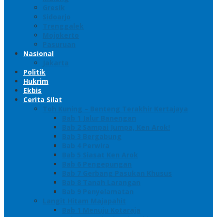
Gresik
Sidoarjo
Trenggalek
Mojokerto
Pasuruan
Nasional
Jakarta
Politik
Hukrim
Ekbis
Cerita Silat
Toh Kuning – Benteng Terakhir Kertajaya
Bab 1 Jalur Banengan
Bab 2 Sampai Jumpa, Ken Arok!
Bab 3 Bergabung
Bab 4 Perwira
Bab 5 Siasat Ken Arok
Bab 6 Pengepungan
Bab 7 Gerbang Pasukan Khusus
Bab 8 Tanah Larangan
Bab 9 Penyelamatan
Langit Hitam Majapahit
Bab 1 Menuju Kotaraja