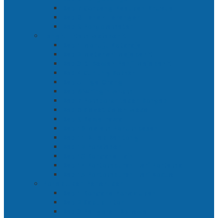
Bab 7 Gerbang Pasukan Khusus
Bab 8 Tanah Larangan
Bab 9 Penyelamatan
Langit Hitam Majapahit
Bab 1 Menuju Kotaraja
Bab 2 Matahari Majapahit
Bab 3 Di Bawah Panji Majapahit
Bab 4 Gunung Semar
Bab 5 Tiga Orang
Bab 6 Wringin Anom
Bab 7 Pemberontakan Senyap
Bab 8 Siasat Gajah Mada
Bab 9 Rawa-rawa
Bab 10 Malam Penumpasan
Bab 11 Bulak Banteng
Bab 12 Persiapan
Bab 13 Rencana Lain
Bab 14 Pertempuran Hari Pertama
Bab 15 Pertempuran Hari Kedua
Penaklukan Panarukan
Bab 1 Rencana Penaklukan
Bab 2 Sabuk Inten
Bab 3 Pangeran Benawa