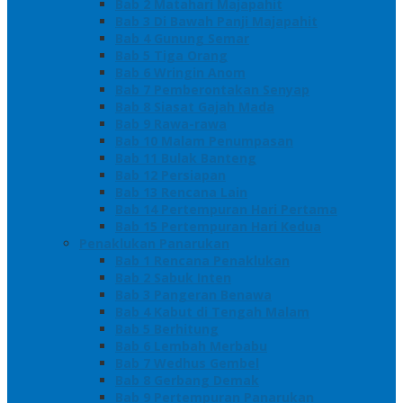
Bab 2 Matahari Majapahit
Bab 3 Di Bawah Panji Majapahit
Bab 4 Gunung Semar
Bab 5 Tiga Orang
Bab 6 Wringin Anom
Bab 7 Pemberontakan Senyap
Bab 8 Siasat Gajah Mada
Bab 9 Rawa-rawa
Bab 10 Malam Penumpasan
Bab 11 Bulak Banteng
Bab 12 Persiapan
Bab 13 Rencana Lain
Bab 14 Pertempuran Hari Pertama
Bab 15 Pertempuran Hari Kedua
Penaklukan Panarukan
Bab 1 Rencana Penaklukan
Bab 2 Sabuk Inten
Bab 3 Pangeran Benawa
Bab 4 Kabut di Tengah Malam
Bab 5 Berhitung
Bab 6 Lembah Merbabu
Bab 7 Wedhus Gembel
Bab 8 Gerbang Demak
Bab 9 Pertempuran Panarukan