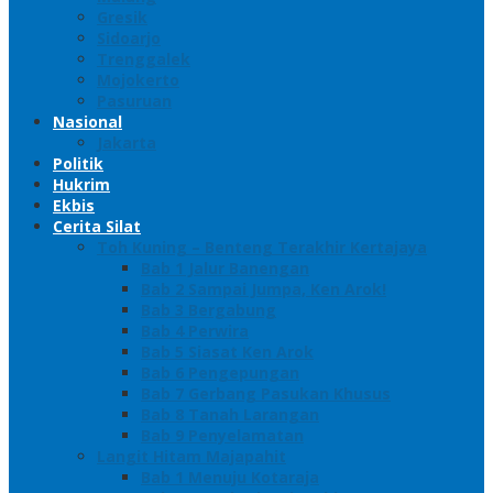
Gresik
Sidoarjo
Trenggalek
Mojokerto
Pasuruan
Nasional
Jakarta
Politik
Hukrim
Ekbis
Cerita Silat
Toh Kuning – Benteng Terakhir Kertajaya
Bab 1 Jalur Banengan
Bab 2 Sampai Jumpa, Ken Arok!
Bab 3 Bergabung
Bab 4 Perwira
Bab 5 Siasat Ken Arok
Bab 6 Pengepungan
Bab 7 Gerbang Pasukan Khusus
Bab 8 Tanah Larangan
Bab 9 Penyelamatan
Langit Hitam Majapahit
Bab 1 Menuju Kotaraja