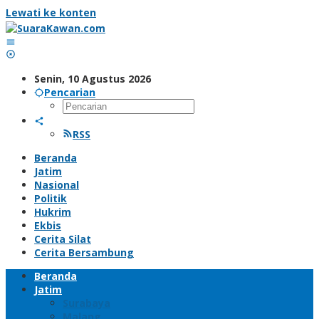
Lewati ke konten
Senin, 10 Agustus 2026
Pencarian
RSS
Beranda
Jatim
Nasional
Politik
Hukrim
Ekbis
Cerita Silat
Cerita Bersambung
Beranda
Jatim
Surabaya
Malang