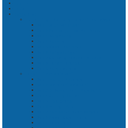
Hukrim
Ekbis
Cerita Silat
Toh Kuning – Benteng Terakhir Kertajaya
Bab 1 Jalur Banengan
Bab 2 Sampai Jumpa, Ken Arok!
Bab 3 Bergabung
Bab 4 Perwira
Bab 5 Siasat Ken Arok
Bab 6 Pengepungan
Bab 7 Gerbang Pasukan Khusus
Bab 8 Tanah Larangan
Bab 9 Penyelamatan
Langit Hitam Majapahit
Bab 1 Menuju Kotaraja
Bab 2 Matahari Majapahit
Bab 3 Di Bawah Panji Majapahit
Bab 4 Gunung Semar
Bab 5 Tiga Orang
Bab 6 Wringin Anom
Bab 7 Pemberontakan Senyap
Bab 8 Siasat Gajah Mada
Bab 9 Rawa-rawa