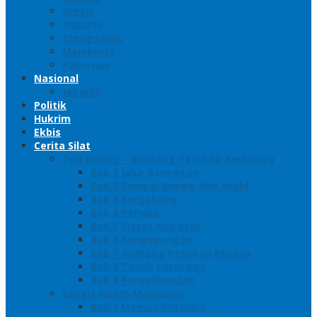
Gresik
Sidoarjo
Trenggalek
Mojokerto
Pasuruan
Nasional
Jakarta
Politik
Hukrim
Ekbis
Cerita Silat
Toh Kuning – Benteng Terakhir Kertajaya
Bab 1 Jalur Banengan
Bab 2 Sampai Jumpa, Ken Arok!
Bab 3 Bergabung
Bab 4 Perwira
Bab 5 Siasat Ken Arok
Bab 6 Pengepungan
Bab 7 Gerbang Pasukan Khusus
Bab 8 Tanah Larangan
Bab 9 Penyelamatan
Langit Hitam Majapahit
Bab 1 Menuju Kotaraja