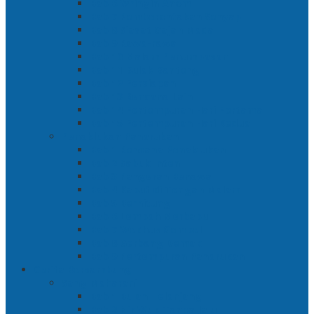
Bab 6 Wringin Anom
Bab 7 Pemberontakan Senyap
Bab 8 Siasat Gajah Mada
Bab 9 Rawa-rawa
Bab 10 Malam Penumpasan
Bab 11 Bulak Banteng
Bab 12 Persiapan
Bab 13 Rencana Lain
Bab 14 Pertempuran Hari Pertama
Bab 15 Pertempuran Hari Kedua
Penaklukan Panarukan
Bab 1 Rencana Penaklukan
Bab 2 Sabuk Inten
Bab 3 Pangeran Benawa
Bab 4 Kabut di Tengah Malam
Bab 5 Berhitung
Bab 6 Lembah Merbabu
Bab 7 Wedhus Gembel
Bab 8 Gerbang Demak
Bab 9 Pertempuran Panarukan
Cerita Bersambung
Sang Maharani
Bab 1 Bulan Telanjang
Bab 2 Nir Wuk Tanpa Jalu