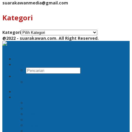
suarakawanmedia@gmail.com
Kategori
Kategori
@2022 - suarakawan.com. All Right Reserved.
Pencarian
RSS
Beranda
Jatim
Surabaya
Malang
Gresik
Sidoarjo
Trenggalek
Mojokerto