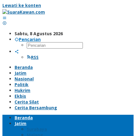
Lewati ke konten
Sabtu, 8 Agustus 2026
Pencarian
RSS
Beranda
Jatim
Nasional
Politik
Hukrim
Ekbis
Cerita Silat
Cerita Bersambung
Beranda
Jatim
Surabaya
Malang