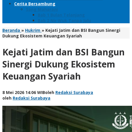
Cerita Bersambung
Sang Maharani
Bab 1 Bulan Telanjang
Bab 2 Nir Wuk Tanpa Jalu
Beranda
»
Hukrim
»
Kejati Jatim dan BSI Bangun Sinergi
Dukung Ekosistem Keuangan Syariah
Kejati Jatim dan BSI Bangun
Sinergi Dukung Ekosistem
Keuangan Syariah
8 Mei 2026 14:06 WIB
oleh
Redaksi Surabaya
oleh
Redaksi Surabaya