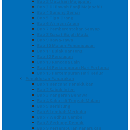
Bab 2 Matahari Majapahit
Bab 3 Di Bawah Panji Majapahit
Bab 4 Gunung Semar
Bab 5 Tiga Orang
Bab 6 Wringin Anom
Bab 7 Pemberontakan Senyap
Bab 8 Siasat Gajah Mada
Bab 9 Rawa-rawa
Bab 10 Malam Penumpasan
Bab 11 Bulak Banteng
Bab 12 Persiapan
Bab 13 Rencana Lain
Bab 14 Pertempuran Hari Pertama
Bab 15 Pertempuran Hari Kedua
Penaklukan Panarukan
Bab 1 Rencana Penaklukan
Bab 2 Sabuk Inten
Bab 3 Pangeran Benawa
Bab 4 Kabut di Tengah Malam
Bab 5 Berhitung
Bab 6 Lembah Merbabu
Bab 7 Wedhus Gembel
Bab 8 Gerbang Demak
Bab 9 Pertempuran Panarukan