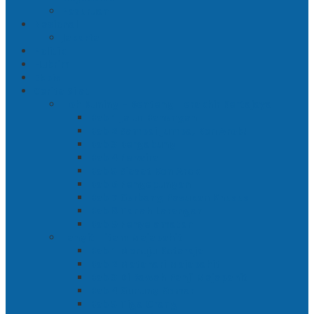
Pasuruan
Nasional
Jakarta
Politik
Hukrim
Ekbis
Cerita Silat
Toh Kuning – Benteng Terakhir Kertajaya
Bab 1 Jalur Banengan
Bab 2 Sampai Jumpa, Ken Arok!
Bab 3 Bergabung
Bab 4 Perwira
Bab 5 Siasat Ken Arok
Bab 6 Pengepungan
Bab 7 Gerbang Pasukan Khusus
Bab 8 Tanah Larangan
Bab 9 Penyelamatan
Langit Hitam Majapahit
Bab 1 Menuju Kotaraja
Bab 2 Matahari Majapahit
Bab 3 Di Bawah Panji Majapahit
Bab 4 Gunung Semar
Bab 5 Tiga Orang