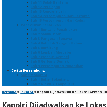
Bab 11 Bulak Banteng
Bab 12 Persiapan
Bab 13 Rencana Lain
Bab 14 Pertempuran Hari Pertama
Bab 15 Pertempuran Hari Kedua
Penaklukan Panarukan
Bab 1 Rencana Penaklukan
Bab 2 Sabuk Inten
Bab 3 Pangeran Benawa
Bab 4 Kabut di Tengah Malam
Bab 5 Berhitung
Bab 6 Lembah Merbabu
Bab 7 Wedhus Gembel
Bab 8 Gerbang Demak
Bab 9 Pertempuran Panarukan
Cerita Bersambung
Sang Maharani
Bab 1 Bulan Telanjang
Bab 2 Nir Wuk Tanpa Jalu
Beranda
»
Jakarta
»
Kapolri Dijadwalkan ke Lokasi Gempa, D
Kapolri Dijadwalkan ke Lokas