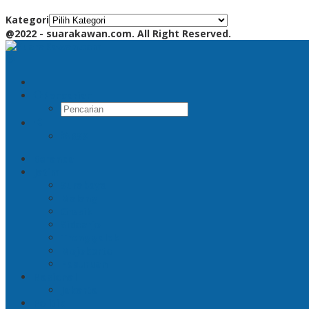
Kategori
@2022 - suarakawan.com. All Right Reserved.
Pencarian
RSS
Beranda
Jatim
Surabaya
Malang
Gresik
Sidoarjo
Trenggalek
Mojokerto
Pasuruan
Nasional
Jakarta
Politik