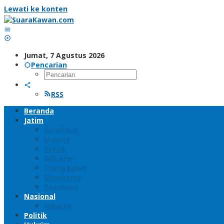
Lewati ke konten
Jumat, 7 Agustus 2026
Pencarian
RSS
Beranda
Jatim
Surabaya
Malang
Gresik
Sidoarjo
Trenggalek
Mojokerto
Pasuruan
Nasional
Jakarta
Politik