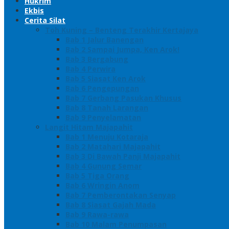
Hukrim
Ekbis
Cerita Silat
Toh Kuning – Benteng Terakhir Kertajaya
Bab 1 Jalur Banengan
Bab 2 Sampai Jumpa, Ken Arok!
Bab 3 Bergabung
Bab 4 Perwira
Bab 5 Siasat Ken Arok
Bab 6 Pengepungan
Bab 7 Gerbang Pasukan Khusus
Bab 8 Tanah Larangan
Bab 9 Penyelamatan
Langit Hitam Majapahit
Bab 1 Menuju Kotaraja
Bab 2 Matahari Majapahit
Bab 3 Di Bawah Panji Majapahit
Bab 4 Gunung Semar
Bab 5 Tiga Orang
Bab 6 Wringin Anom
Bab 7 Pemberontakan Senyap
Bab 8 Siasat Gajah Mada
Bab 9 Rawa-rawa
Bab 10 Malam Penumpasan