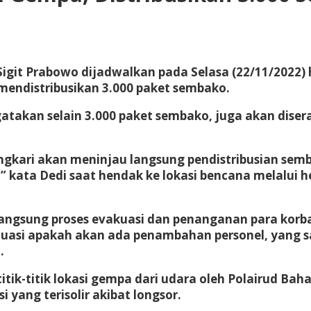
 Sigit Prabowo dijadwalkan pada Selasa (22/11/2022) h
 mendistribusikan 3.000 paket sembako.
gatakan selain 3.000 paket sembako, juga akan dise
angkari akan meninjau langsung pendistribusian se
” kata Dedi saat hendak ke lokasi bencana melalui h
 langsung proses evakuasi dan penanganan para korb
luasi apakah akan ada penambahan personel, yang s
.
itik-titik lokasi gempa dari udara oleh Polairud B
yang terisolir akibat longsor.