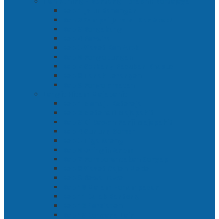
Toh Kuning – Benteng Terakhir Kertajaya
Bab 1 Jalur Banengan
Bab 2 Sampai Jumpa, Ken Arok!
Bab 3 Bergabung
Bab 4 Perwira
Bab 5 Siasat Ken Arok
Bab 6 Pengepungan
Bab 7 Gerbang Pasukan Khusus
Bab 8 Tanah Larangan
Bab 9 Penyelamatan
Langit Hitam Majapahit
Bab 1 Menuju Kotaraja
Bab 2 Matahari Majapahit
Bab 3 Di Bawah Panji Majapahit
Bab 4 Gunung Semar
Bab 5 Tiga Orang
Bab 6 Wringin Anom
Bab 7 Pemberontakan Senyap
Bab 8 Siasat Gajah Mada
Bab 9 Rawa-rawa
Bab 10 Malam Penumpasan
Bab 11 Bulak Banteng
Bab 12 Persiapan
Bab 13 Rencana Lain