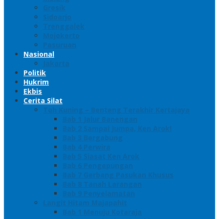
Gresik
Sidoarjo
Trenggalek
Mojokerto
Pasuruan
Nasional
Jakarta
Politik
Hukrim
Ekbis
Cerita Silat
Toh Kuning – Benteng Terakhir Kertajaya
Bab 1 Jalur Banengan
Bab 2 Sampai Jumpa, Ken Arok!
Bab 3 Bergabung
Bab 4 Perwira
Bab 5 Siasat Ken Arok
Bab 6 Pengepungan
Bab 7 Gerbang Pasukan Khusus
Bab 8 Tanah Larangan
Bab 9 Penyelamatan
Langit Hitam Majapahit
Bab 1 Menuju Kotaraja