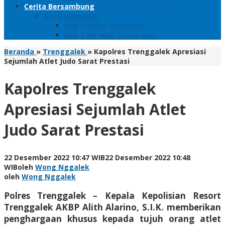
Cerita Bersambung
Sang Maharani
Bab 1 Bulan Telanjang
Bab 2 Nir Wuk Tanpa Jalu
Beranda
»
Trenggalek
»
Kapolres Trenggalek Apresiasi
Sejumlah Atlet Judo Sarat Prestasi
Kapolres Trenggalek
Apresiasi Sejumlah Atlet
Judo Sarat Prestasi
22 Desember 2022 10:47 WIB
22 Desember 2022 10:48
WIB
oleh
Wong Nggalek
oleh
Wong Nggalek
Polres Trenggalek – Kepala Kepolisian Resort
Trenggalek AKBP Alith Alarino, S.I.K. memberikan
penghargaan khusus kepada tujuh orang atlet