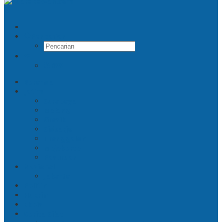
Pencarian
RSS
Beranda
Jatim
Surabaya
Malang
Gresik
Sidoarjo
Trenggalek
Mojokerto
Pasuruan
Nasional
Jakarta
Politik
Hukrim
Ekbis
Cerita Silat