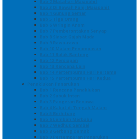
Bab 2 Matahari Majapahit
Bab 3 Di Bawah Panji Majapahit
Bab 4 Gunung Semar
Bab 5 Tiga Orang
Bab 6 Wringin Anom
Bab 7 Pemberontakan Senyap
Bab 8 Siasat Gajah Mada
Bab 9 Rawa-rawa
Bab 10 Malam Penumpasan
Bab 11 Bulak Banteng
Bab 12 Persiapan
Bab 13 Rencana Lain
Bab 14 Pertempuran Hari Pertama
Bab 15 Pertempuran Hari Kedua
Penaklukan Panarukan
Bab 1 Rencana Penaklukan
Bab 2 Sabuk Inten
Bab 3 Pangeran Benawa
Bab 4 Kabut di Tengah Malam
Bab 5 Berhitung
Bab 6 Lembah Merbabu
Bab 7 Wedhus Gembel
Bab 8 Gerbang Demak
Bab 9 Pertempuran Panarukan