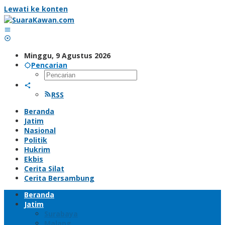
Lewati ke konten
Minggu, 9 Agustus 2026
Pencarian
RSS
Beranda
Jatim
Nasional
Politik
Hukrim
Ekbis
Cerita Silat
Cerita Bersambung
Beranda
Jatim
Surabaya
Malang