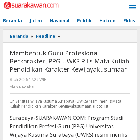
Lewati
ke
konten
Beranda
Jatim
Nasional
Politik
Hukrim
Ekbis
Beranda
»
Headline
»
Membentuk
Guru
Profesional
Membentuk Guru Profesional
Berkarakter,
Berkarakter, PPG UWKS Rilis Mata Kuliah
PPG
Pendidikan Karakter Kewijayakusumaan
UWKS
Rilis
8 Juli 2026 17:29 WIB
oleh
Mata
Redaksi
oleh
Redaksi
Kuliah
Pendidikan
Universitas Wijaya Kusuma Surabaya (UWKS) resmi merilis Mata
Karakter
Kuliah Pendidikan Karakter Kewijayakusumaan. (Foto: Ist)
Kewijayakusumaan
Surabaya-SUARAKAWAN.COM: Program Studi
Pendidikan Profesi Guru (PPG) Universitas
Wijaya Kusuma Surabaya (UWKS) resmi merilis