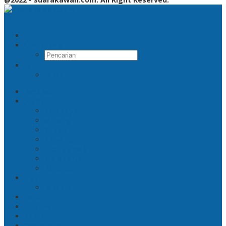
Pencarian
RSS
Beranda
Jatim
Surabaya
Malang
Gresik
Sidoarjo
Trenggalek
Mojokerto
Pasuruan
Nasional
Jakarta
Politik
Hukrim
Ekbis
Cerita Silat