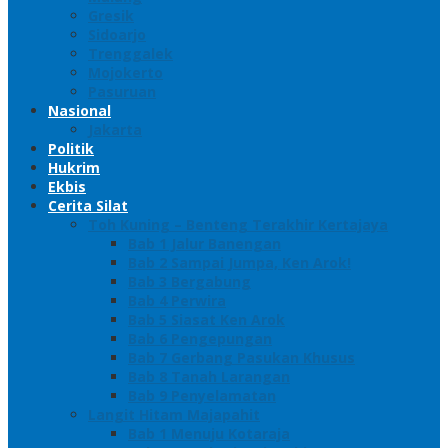
Gresik
Sidoarjo
Trenggalek
Mojokerto
Pasuruan
Nasional
Jakarta
Politik
Hukrim
Ekbis
Cerita Silat
Toh Kuning – Benteng Terakhir Kertajaya
Bab 1 Jalur Banengan
Bab 2 Sampai Jumpa, Ken Arok!
Bab 3 Bergabung
Bab 4 Perwira
Bab 5 Siasat Ken Arok
Bab 6 Pengepungan
Bab 7 Gerbang Pasukan Khusus
Bab 8 Tanah Larangan
Bab 9 Penyelamatan
Langit Hitam Majapahit
Bab 1 Menuju Kotaraja