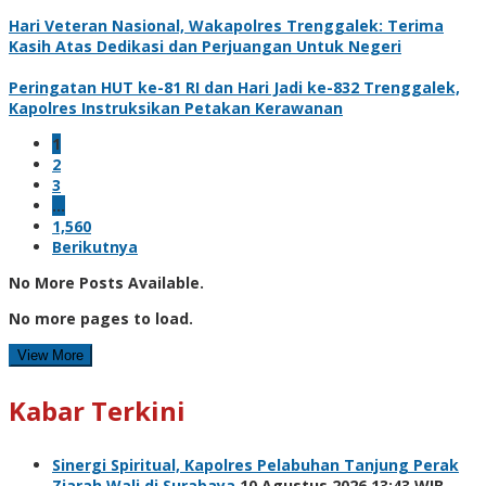
Hari Veteran Nasional, Wakapolres Trenggalek: Terima
Kasih Atas Dedikasi dan Perjuangan Untuk Negeri
Peringatan HUT ke-81 RI dan Hari Jadi ke-832 Trenggalek,
Kapolres Instruksikan Petakan Kerawanan
1
2
3
…
1,560
Berikutnya
No More Posts Available.
No more pages to load.
View More
Kabar Terkini
Sinergi Spiritual, Kapolres Pelabuhan Tanjung Perak
Ziarah Wali di Surabaya
10 Agustus 2026 13:43 WIB