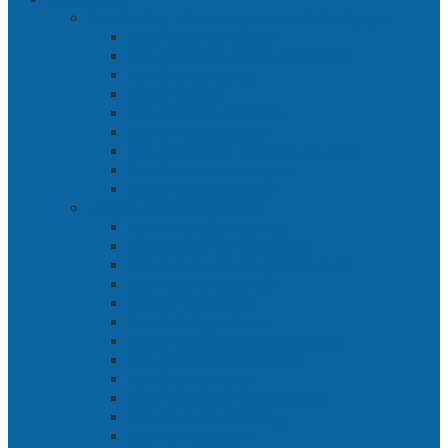
Toh Kuning – Benteng Terakhir Kertajaya
Bab 1 Jalur Banengan
Bab 2 Sampai Jumpa, Ken Arok!
Bab 3 Bergabung
Bab 4 Perwira
Bab 5 Siasat Ken Arok
Bab 6 Pengepungan
Bab 7 Gerbang Pasukan Khusus
Bab 8 Tanah Larangan
Bab 9 Penyelamatan
Langit Hitam Majapahit
Bab 1 Menuju Kotaraja
Bab 2 Matahari Majapahit
Bab 3 Di Bawah Panji Majapahit
Bab 4 Gunung Semar
Bab 5 Tiga Orang
Bab 6 Wringin Anom
Bab 7 Pemberontakan Senyap
Bab 8 Siasat Gajah Mada
Bab 9 Rawa-rawa
Bab 10 Malam Penumpasan
Bab 11 Bulak Banteng
Bab 12 Persiapan