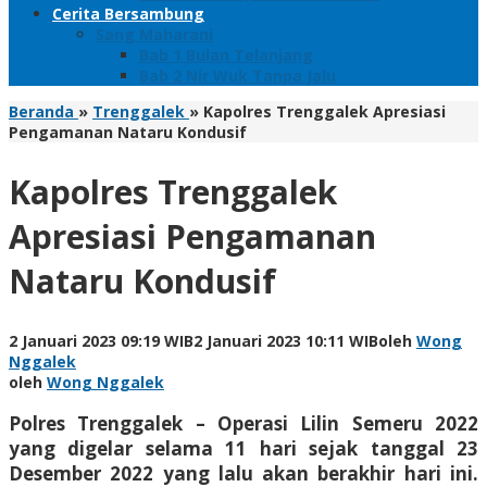
Cerita Bersambung
Sang Maharani
Bab 1 Bulan Telanjang
Bab 2 Nir Wuk Tanpa Jalu
Beranda
»
Trenggalek
»
Kapolres Trenggalek Apresiasi
Pengamanan Nataru Kondusif
Kapolres Trenggalek
Apresiasi Pengamanan
Nataru Kondusif
2 Januari 2023 09:19 WIB
2 Januari 2023 10:11 WIB
oleh
Wong
Nggalek
oleh
Wong Nggalek
Polres Trenggalek – Operasi Lilin Semeru 2022
yang digelar selama 11 hari sejak tanggal 23
Desember 2022 yang lalu akan berakhir hari ini.