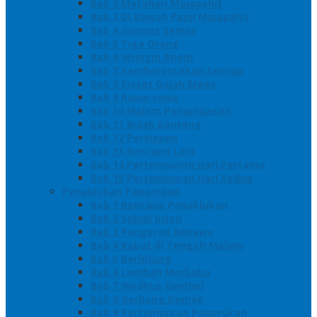
Bab 2 Matahari Majapahit
Bab 3 Di Bawah Panji Majapahit
Bab 4 Gunung Semar
Bab 5 Tiga Orang
Bab 6 Wringin Anom
Bab 7 Pemberontakan Senyap
Bab 8 Siasat Gajah Mada
Bab 9 Rawa-rawa
Bab 10 Malam Penumpasan
Bab 11 Bulak Banteng
Bab 12 Persiapan
Bab 13 Rencana Lain
Bab 14 Pertempuran Hari Pertama
Bab 15 Pertempuran Hari Kedua
Penaklukan Panarukan
Bab 1 Rencana Penaklukan
Bab 2 Sabuk Inten
Bab 3 Pangeran Benawa
Bab 4 Kabut di Tengah Malam
Bab 5 Berhitung
Bab 6 Lembah Merbabu
Bab 7 Wedhus Gembel
Bab 8 Gerbang Demak
Bab 9 Pertempuran Panarukan