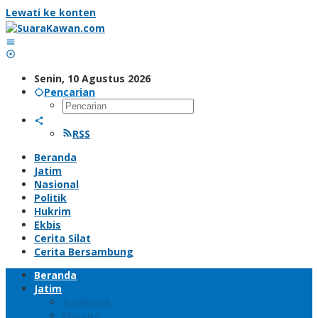
Lewati ke konten
Senin, 10 Agustus 2026
Pencarian
RSS
Beranda
Jatim
Nasional
Politik
Hukrim
Ekbis
Cerita Silat
Cerita Bersambung
Beranda
Jatim
Surabaya
Malang