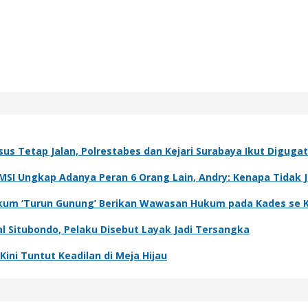
sus Tetap Jalan, Polrestabes dan Kejari Surabaya Ikut Diguga
IMSI Ungkap Adanya Peran 6 Orang Lain, Andry: Kenapa Tidak 
 Hukum ‘Turun Gunung’ Berikan Wawasan Hukum pada Kades se 
l Situbondo, Pelaku Disebut Layak Jadi Tersangka
ini Tuntut Keadilan di Meja Hijau