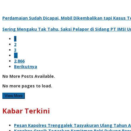
Perdamaian Sudah Dicapai, Mobil Dikembalikan tapi Kasus Te
Sering Mengaku Tak Tahu, Saksi Pelapor di Sidang PT IMSI 
1
2
3
…
2,866
Berikutnya
No More Posts Available.
No more pages to load.
View More
Kabar Terkini
Pesan Kapolres Trenggalek Tasyakuran Ulang Tahun 
Kapolres Gresik Tegaskan Komitmen Polri Dukung Pend