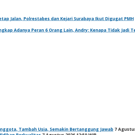
tap Jalan, Polrestabes dan Kejari Surabaya Ikut Digugat PMH
Ungkap Adanya Peran 6 Orang Lain, Andry: Kenapa Tidak Jadi 
Anggota, Tambah Usia, Semakin Bertanggung Jawab
7 Agustus
idikan Berkualitas
7 Agustus 2026 12:50 WIB