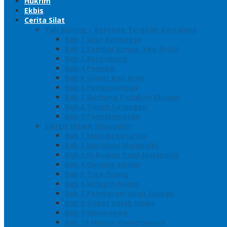
Hukrim
Ekbis
Cerita Silat
Toh Kuning – Benteng Terakhir Kertajaya
Bab 1 Jalur Banengan
Bab 2 Sampai Jumpa, Ken Arok!
Bab 3 Bergabung
Bab 4 Perwira
Bab 5 Siasat Ken Arok
Bab 6 Pengepungan
Bab 7 Gerbang Pasukan Khusus
Bab 8 Tanah Larangan
Bab 9 Penyelamatan
Langit Hitam Majapahit
Bab 1 Menuju Kotaraja
Bab 2 Matahari Majapahit
Bab 3 Di Bawah Panji Majapahit
Bab 4 Gunung Semar
Bab 5 Tiga Orang
Bab 6 Wringin Anom
Bab 7 Pemberontakan Senyap
Bab 8 Siasat Gajah Mada
Bab 9 Rawa-rawa
Bab 10 Malam Penumpasan