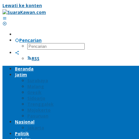
Lewati ke konten
Pencarian
RSS
Beranda
Jatim
Surabaya
Malang
Gresik
Sidoarjo
Trenggalek
Mojokerto
Pasuruan
Nasional
Jakarta
Politik