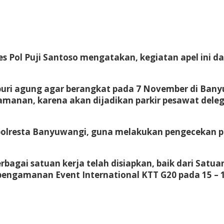
s Pol Puji Santoso mengatakan, kegiatan apel ini d
ri agung agar berangkat pada 7 November di Banyuwa
anan, karena akan dijadikan parkir pesawat delega
apolresta Banyuwangi, guna melakukan pengecekan p
bagai satuan kerja telah disiapkan, baik dari Satua
engamanan Event International KTT G20 pada 15 – 