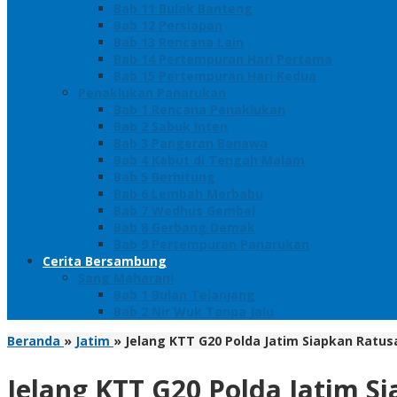
Bab 11 Bulak Banteng
Bab 12 Persiapan
Bab 13 Rencana Lain
Bab 14 Pertempuran Hari Pertama
Bab 15 Pertempuran Hari Kedua
Penaklukan Panarukan
Bab 1 Rencana Penaklukan
Bab 2 Sabuk Inten
Bab 3 Pangeran Benawa
Bab 4 Kabut di Tengah Malam
Bab 5 Berhitung
Bab 6 Lembah Merbabu
Bab 7 Wedhus Gembel
Bab 8 Gerbang Demak
Bab 9 Pertempuran Panarukan
Cerita Bersambung
Sang Maharani
Bab 1 Bulan Telanjang
Bab 2 Nir Wuk Tanpa Jalu
Beranda
»
Jatim
»
Jelang KTT G20 Polda Jatim Siapkan Ratu
Jelang KTT G20 Polda Jatim 