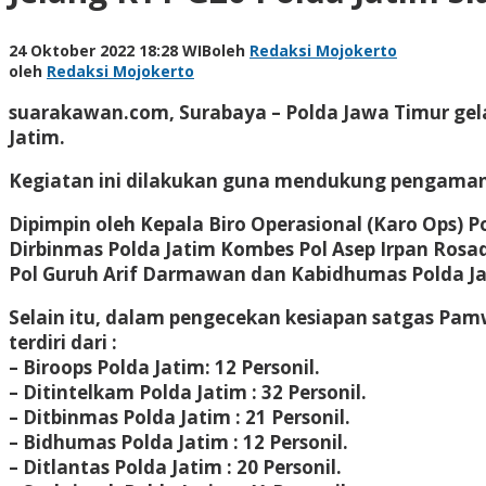
24 Oktober 2022 18:28 WIB
oleh
Redaksi Mojokerto
oleh
Redaksi Mojokerto
suarakawan.com, Surabaya
– Polda Jawa Timur gel
Jatim.
Kegiatan ini dilakukan guna mendukung pengamanan
Dipimpin oleh Kepala Biro Operasional (Karo Ops) P
Dirbinmas Polda Jatim Kombes Pol Asep Irpan Rosa
Pol Guruh Arif Darmawan dan Kabidhumas Polda J
Selain itu, dalam pengecekan kesiapan satgas Pamw
terdiri dari :
– Biroops Polda Jatim: 12 Personil.
– Ditintelkam Polda Jatim : 32 Personil.
– Ditbinmas Polda Jatim : 21 Personil.
– Bidhumas Polda Jatim : 12 Personil.
– Ditlantas Polda Jatim : 20 Personil.