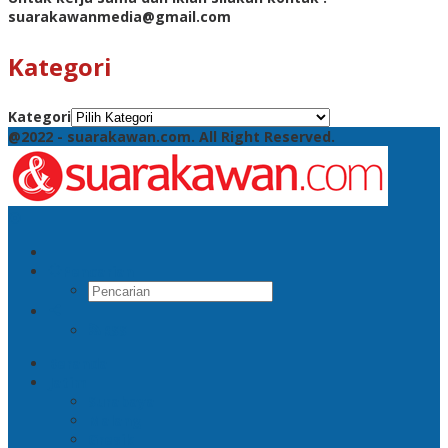
suarakawanmedia@gmail.com
Kategori
Kategori
@2022 - suarakawan.com. All Right Reserved.
Pencarian
RSS
Beranda
Jatim
Surabaya
Malang
Gresik