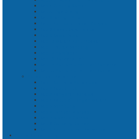
Bab 4 Gunung Semar
Bab 5 Tiga Orang
Bab 6 Wringin Anom
Bab 7 Pemberontakan Senyap
Bab 8 Siasat Gajah Mada
Bab 9 Rawa-rawa
Bab 10 Malam Penumpasan
Bab 11 Bulak Banteng
Bab 12 Persiapan
Bab 13 Rencana Lain
Bab 14 Pertempuran Hari Pertama
Bab 15 Pertempuran Hari Kedua
Penaklukan Panarukan
Bab 1 Rencana Penaklukan
Bab 2 Sabuk Inten
Bab 3 Pangeran Benawa
Bab 4 Kabut di Tengah Malam
Bab 5 Berhitung
Bab 6 Lembah Merbabu
Bab 7 Wedhus Gembel
Bab 8 Gerbang Demak
Bab 9 Pertempuran Panarukan
Cerita Bersambung