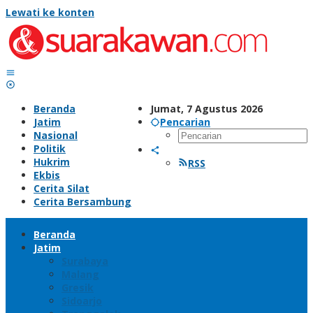
Lewati ke konten
Beranda
Jumat, 7 Agustus 2026
Jatim
Pencarian
Nasional
Politik
Hukrim
RSS
Ekbis
Cerita Silat
Cerita Bersambung
Beranda
Jatim
Surabaya
Malang
Gresik
Sidoarjo