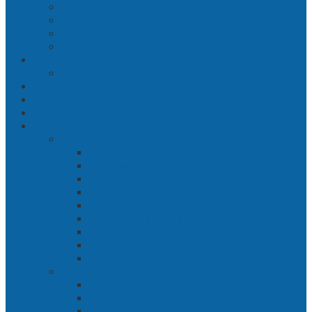
Sidoarjo
Trenggalek
Mojokerto
Pasuruan
Nasional
Jakarta
Politik
Hukrim
Ekbis
Cerita Silat
Toh Kuning – Benteng Terakhir Kertajaya
Bab 1 Jalur Banengan
Bab 2 Sampai Jumpa, Ken Arok!
Bab 3 Bergabung
Bab 4 Perwira
Bab 5 Siasat Ken Arok
Bab 6 Pengepungan
Bab 7 Gerbang Pasukan Khusus
Bab 8 Tanah Larangan
Bab 9 Penyelamatan
Langit Hitam Majapahit
Bab 1 Menuju Kotaraja
Bab 2 Matahari Majapahit
Bab 3 Di Bawah Panji Majapahit