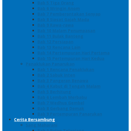
Bab 5 Tiga Orang
Bab 6 Wringin Anom
Bab 7 Pemberontakan Senyap
Bab 8 Siasat Gajah Mada
Bab 9 Rawa-rawa
Bab 10 Malam Penumpasan
Bab 11 Bulak Banteng
Bab 12 Persiapan
Bab 13 Rencana Lain
Bab 14 Pertempuran Hari Pertama
Bab 15 Pertempuran Hari Kedua
Penaklukan Panarukan
Bab 1 Rencana Penaklukan
Bab 2 Sabuk Inten
Bab 3 Pangeran Benawa
Bab 4 Kabut di Tengah Malam
Bab 5 Berhitung
Bab 6 Lembah Merbabu
Bab 7 Wedhus Gembel
Bab 8 Gerbang Demak
Bab 9 Pertempuran Panarukan
Cerita Bersambung
Sang Maharani
Bab 1 Bulan Telanjang