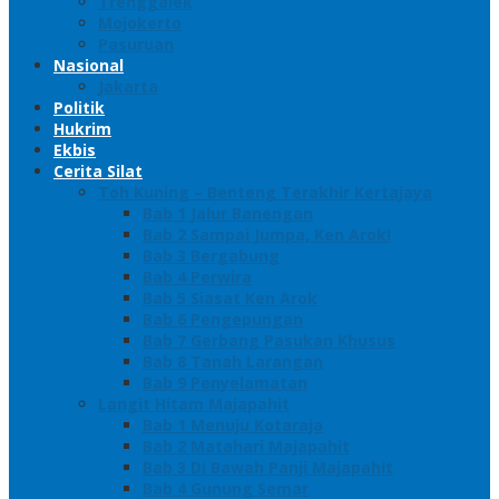
Trenggalek
Mojokerto
Pasuruan
Nasional
Jakarta
Politik
Hukrim
Ekbis
Cerita Silat
Toh Kuning – Benteng Terakhir Kertajaya
Bab 1 Jalur Banengan
Bab 2 Sampai Jumpa, Ken Arok!
Bab 3 Bergabung
Bab 4 Perwira
Bab 5 Siasat Ken Arok
Bab 6 Pengepungan
Bab 7 Gerbang Pasukan Khusus
Bab 8 Tanah Larangan
Bab 9 Penyelamatan
Langit Hitam Majapahit
Bab 1 Menuju Kotaraja
Bab 2 Matahari Majapahit
Bab 3 Di Bawah Panji Majapahit
Bab 4 Gunung Semar