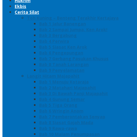
Hukrim
Ekbis
Cerita Silat
Toh Kuning – Benteng Terakhir Kertajaya
Bab 1 Jalur Banengan
Bab 2 Sampai Jumpa, Ken Arok!
Bab 3 Bergabung
Bab 4 Perwira
Bab 5 Siasat Ken Arok
Bab 6 Pengepungan
Bab 7 Gerbang Pasukan Khusus
Bab 8 Tanah Larangan
Bab 9 Penyelamatan
Langit Hitam Majapahit
Bab 1 Menuju Kotaraja
Bab 2 Matahari Majapahit
Bab 3 Di Bawah Panji Majapahit
Bab 4 Gunung Semar
Bab 5 Tiga Orang
Bab 6 Wringin Anom
Bab 7 Pemberontakan Senyap
Bab 8 Siasat Gajah Mada
Bab 9 Rawa-rawa
Bab 10 Malam Penumpasan