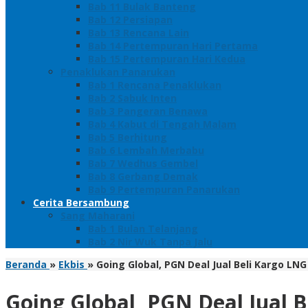
Bab 11 Bulak Banteng
Bab 12 Persiapan
Bab 13 Rencana Lain
Bab 14 Pertempuran Hari Pertama
Bab 15 Pertempuran Hari Kedua
Penaklukan Panarukan
Bab 1 Rencana Penaklukan
Bab 2 Sabuk Inten
Bab 3 Pangeran Benawa
Bab 4 Kabut di Tengah Malam
Bab 5 Berhitung
Bab 6 Lembah Merbabu
Bab 7 Wedhus Gembel
Bab 8 Gerbang Demak
Bab 9 Pertempuran Panarukan
Cerita Bersambung
Sang Maharani
Bab 1 Bulan Telanjang
Bab 2 Nir Wuk Tanpa Jalu
Beranda
»
Ekbis
»
Going Global, PGN Deal Jual Beli Kargo LNG
Going Global, PGN Deal Jual B