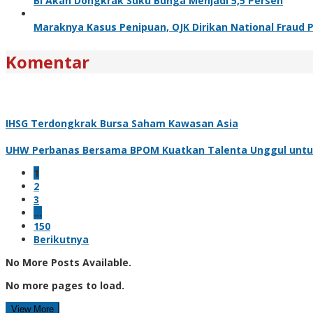
BI Akan Dongkrak Suku Bunga Menjadi 5,5 Persen
Maraknya Kasus Penipuan, OJK Dirikan National Fraud P
Komentar
IHSG Terdongkrak Bursa Saham Kawasan Asia
UHW Perbanas Bersama BPOM Kuatkan Talenta Unggul untuk 
1
2
3
…
150
Berikutnya
No More Posts Available.
No more pages to load.
View More