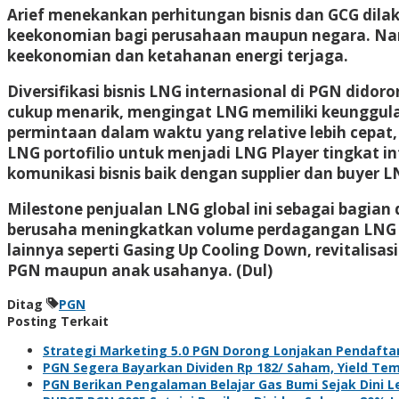
Arief menekankan perhitungan bisnis dan GCG dil
keekonomian bagi perusahaan maupun negara. Nam
keekonomian dan ketahanan energi terjaga.
Diversifikasi bisnis LNG internasional di PGN did
cukup menarik, mengingat LNG memiliki keunggulan
permintaan dalam waktu yang relative lebih cepat
LNG portofilio untuk menjadi LNG Player tingkat i
komunikasi bisnis baik dengan supplier dan buyer LN
Milestone penjualan LNG global ini sebagai bagia
berusaha meningkatkan volume perdagangan LNG inter
lainnya seperti Gasing Up Cooling Down, revitali
PGN maupun anak usahanya. (Dul)
Ditag
PGN
Posting Terkait
Strategi Marketing 5.0 PGN Dorong Lonjakan Pendaft
PGN Segera Bayarkan Dividen Rp 182/ Saham, Yield Te
PGN Berikan Pengalaman Belajar Gas Bumi Sejak Dini L