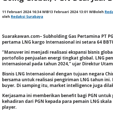
11 Februari 2024 16:34 WIB
13 Februari 2024 13:01 WIB
oleh
Reda
oleh
Redaksi Surabaya
Suarakawan.com
– Subholding Gas Pertamina PT PG
pertama LNG kargo Internasional ini setara 64 BBT
“Manuver ini menjadi realisasi ekspansi bisnis glob
portofolio penjualan energi tingkat global. LNG pe
internasional pada tahun 2024,” ujar Direktur Utam
Bisnis LNG Internasional dengan tujuan negara Chin
bersama untuk realisasi pengiriman LNG tahun ini.
buyer. Di samping itu, market intelligence juga di
Kerjasama ini memberikan benefit bagi PGN untuk 
kehadiran dari PGN kepada para pemain LNG skala 
player.