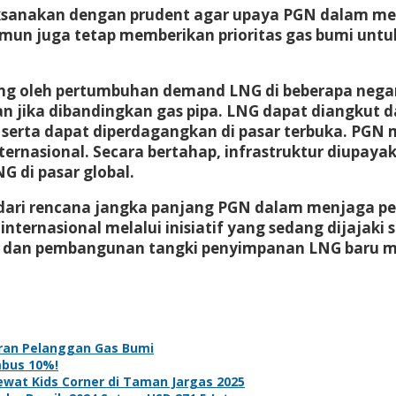
aksanakan dengan prudent agar upaya PGN dalam mem
un juga tetap memberikan prioritas gas bumi untu
orong oleh pertumbuhan demand LNG di beberapa nega
 jika dibandingkan gas pipa. LNG dapat diangkut da
, serta dapat diperdagangkan di pasar terbuka. PGN
nternasional. Secara bertahap, infrastruktur diupay
G di pasar global.
n dari rencana jangka panjang PGN dalam menjaga p
nasional melalui inisiatif yang sedang dijajaki saa
sasi dan pembangunan tangki penyimpanan LNG baru 
aran Pelanggan Gas Bumi
mbus 10%!
ewat Kids Corner di Taman Jargas 2025