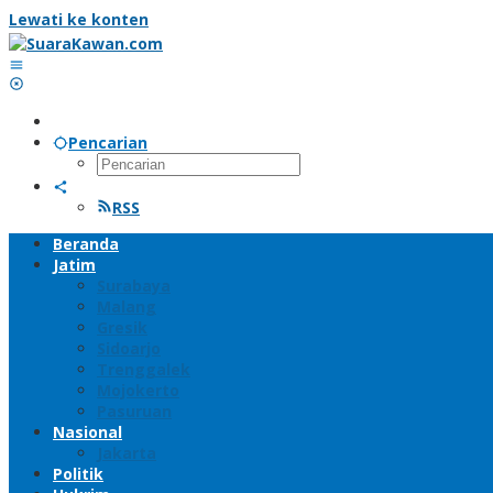
Lewati ke konten
Pencarian
RSS
Beranda
Jatim
Surabaya
Malang
Gresik
Sidoarjo
Trenggalek
Mojokerto
Pasuruan
Nasional
Jakarta
Politik