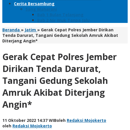
Cerita Bersambung
Sang Maharani
Bab 1 Bulan Telanjang
Bab 2 Nir Wuk Tanpa Jalu
Beranda
»
Jatim
»
Gerak Cepat Polres Jember Dirikan
Tenda Darurat, Tangani Gedung Sekolah Amruk Akibat
Diterjang Angin*
Gerak Cepat Polres Jember
Dirikan Tenda Darurat,
Tangani Gedung Sekolah
Amruk Akibat Diterjang
Angin*
11 Oktober 2022 14:37 WIB
oleh
Redaksi Mojokerto
oleh
Redaksi Mojokerto