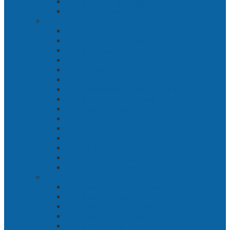
Bab 8 Tanah Larangan
Bab 9 Penyelamatan
Langit Hitam Majapahit
Bab 1 Menuju Kotaraja
Bab 2 Matahari Majapahit
Bab 3 Di Bawah Panji Majapahit
Bab 4 Gunung Semar
Bab 5 Tiga Orang
Bab 6 Wringin Anom
Bab 7 Pemberontakan Senyap
Bab 8 Siasat Gajah Mada
Bab 9 Rawa-rawa
Bab 10 Malam Penumpasan
Bab 11 Bulak Banteng
Bab 12 Persiapan
Bab 13 Rencana Lain
Bab 14 Pertempuran Hari Pertama
Bab 15 Pertempuran Hari Kedua
Penaklukan Panarukan
Bab 1 Rencana Penaklukan
Bab 2 Sabuk Inten
Bab 3 Pangeran Benawa
Bab 4 Kabut di Tengah Malam
Bab 5 Berhitung