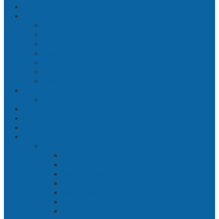
Beranda
Jatim
Surabaya
Malang
Gresik
Sidoarjo
Trenggalek
Mojokerto
Pasuruan
Nasional
Jakarta
Politik
Hukrim
Ekbis
Cerita Silat
Toh Kuning – Benteng Terakhir Kertajaya
Bab 1 Jalur Banengan
Bab 2 Sampai Jumpa, Ken Arok!
Bab 3 Bergabung
Bab 4 Perwira
Bab 5 Siasat Ken Arok
Bab 6 Pengepungan
Bab 7 Gerbang Pasukan Khusus