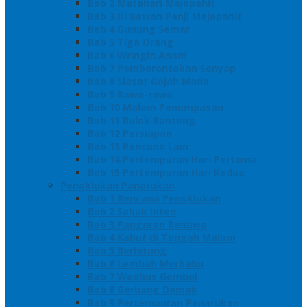
Bab 2 Matahari Majapahit
Bab 3 Di Bawah Panji Majapahit
Bab 4 Gunung Semar
Bab 5 Tiga Orang
Bab 6 Wringin Anom
Bab 7 Pemberontakan Senyap
Bab 8 Siasat Gajah Mada
Bab 9 Rawa-rawa
Bab 10 Malam Penumpasan
Bab 11 Bulak Banteng
Bab 12 Persiapan
Bab 13 Rencana Lain
Bab 14 Pertempuran Hari Pertama
Bab 15 Pertempuran Hari Kedua
Penaklukan Panarukan
Bab 1 Rencana Penaklukan
Bab 2 Sabuk Inten
Bab 3 Pangeran Benawa
Bab 4 Kabut di Tengah Malam
Bab 5 Berhitung
Bab 6 Lembah Merbabu
Bab 7 Wedhus Gembel
Bab 8 Gerbang Demak
Bab 9 Pertempuran Panarukan