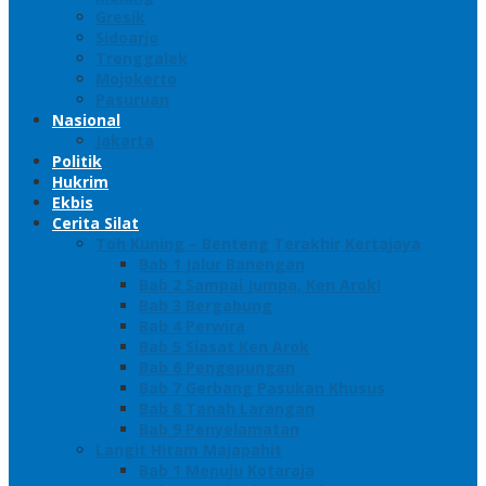
Gresik
Sidoarjo
Trenggalek
Mojokerto
Pasuruan
Nasional
Jakarta
Politik
Hukrim
Ekbis
Cerita Silat
Toh Kuning – Benteng Terakhir Kertajaya
Bab 1 Jalur Banengan
Bab 2 Sampai Jumpa, Ken Arok!
Bab 3 Bergabung
Bab 4 Perwira
Bab 5 Siasat Ken Arok
Bab 6 Pengepungan
Bab 7 Gerbang Pasukan Khusus
Bab 8 Tanah Larangan
Bab 9 Penyelamatan
Langit Hitam Majapahit
Bab 1 Menuju Kotaraja