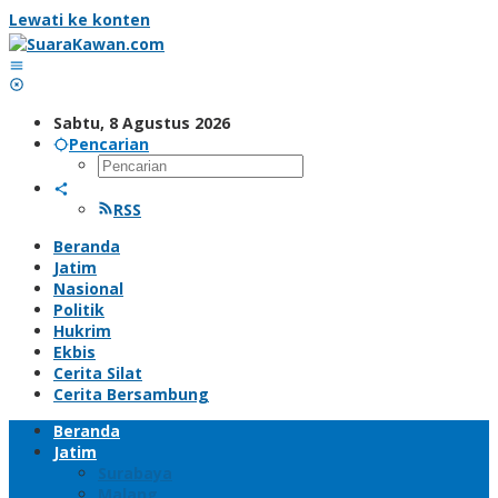
Lewati ke konten
Sabtu, 8 Agustus 2026
Pencarian
RSS
Beranda
Jatim
Nasional
Politik
Hukrim
Ekbis
Cerita Silat
Cerita Bersambung
Beranda
Jatim
Surabaya
Malang