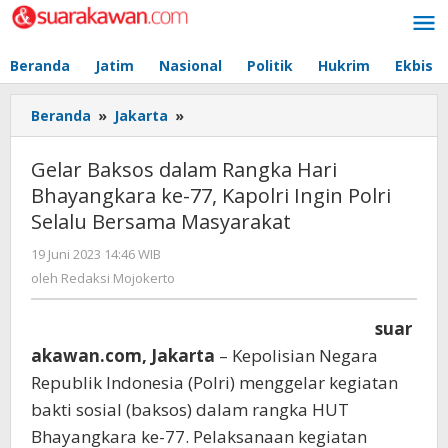
Lewati
ke
konten
Beranda
Jatim
Nasional
Politik
Hukrim
Ekbis
Beranda
»
Jakarta
»
Gelar
Baksos
dalam
Gelar Baksos dalam Rangka Hari
Rangka
Bhayangkara ke-77, Kapolri Ingin Polri
Hari
Selalu Bersama Masyarakat
Bhayangkara
ke-
19 Juni 2023 14:46 WIB
oleh
77,
Redaksi
oleh
Redaksi Mojokerto
Kapolri
Mojokerto
Ingin
Polri
suar
Selalu
akawan.com, Jakarta
– Kepolisian Negara
Bersama
Republik Indonesia (Polri) menggelar kegiatan
Masyarakat
bakti sosial (baksos) dalam rangka HUT
Bhayangkara ke-77. Pelaksanaan kegiatan