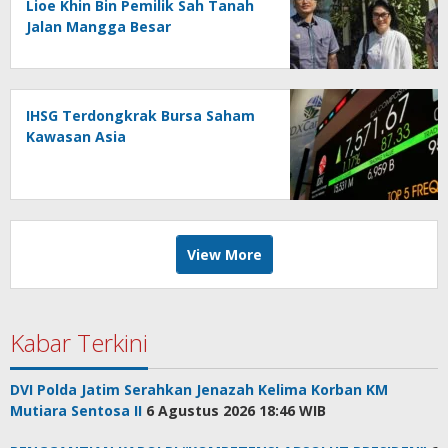
Lioe Khin Bin Pemilik Sah Tanah
Jalan Mangga Besar
IHSG Terdongkrak Bursa Saham
Kawasan Asia
View More
Kabar Terkini
DVI Polda Jatim Serahkan Jenazah Kelima Korban KM
Mutiara Sentosa II
6 Agustus 2026 18:46 WIB