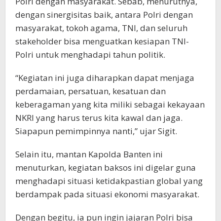
Polri dengan masyarakat. Sebab, menurutnya,
dengan sinergisitas baik, antara Polri dengan
masyarakat, tokoh agama, TNI, dan seluruh
stakeholder bisa menguatkan kesiapan TNI-
Polri untuk menghadapi tahun politik.
“Kegiatan ini juga diharapkan dapat menjaga
perdamaian, persatuan, kesatuan dan
keberagaman yang kita miliki sebagai kekayaan
NKRI yang harus terus kita kawal dan jaga.
Siapapun pemimpinnya nanti,” ujar Sigit.
Selain itu, mantan Kapolda Banten ini
menuturkan, kegiatan baksos ini digelar guna
menghadapi situasi ketidakpastian global yang
berdampak pada situasi ekonomi masyarakat.
Dengan begitu, ia pun ingin jajaran Polri bisa