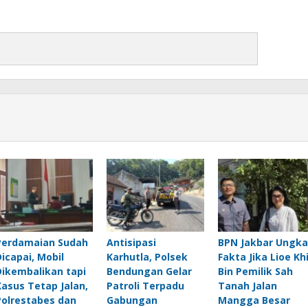
Perdamaian Sudah
Antisipasi
BPN Jakbar Ungk
Dicapai, Mobil
Karhutla, Polsek
Fakta Jika Lioe Kh
Dikembalikan tapi
Bendungan Gelar
Bin Pemilik Sah
Kasus Tetap Jalan,
Patroli Terpadu
Tanah Jalan
Polrestabes dan
Gabungan
Mangga Besar