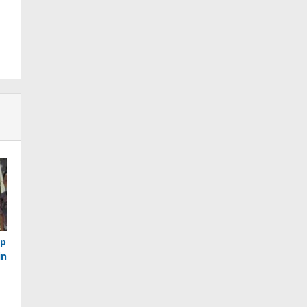
ap
in