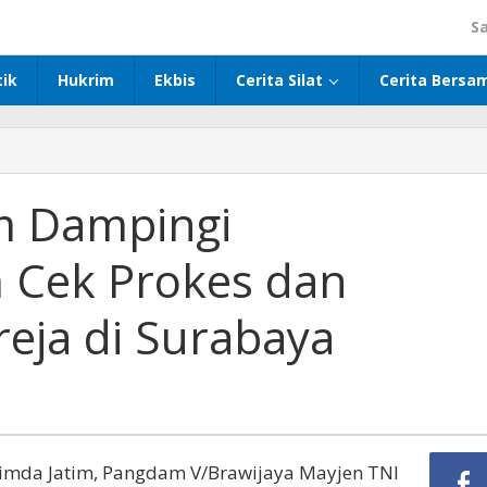
S
tik
Hukrim
Ekbis
Cerita Silat
Cerita Bersa
m Dampingi
Cek Prokes dan
ja di Surabaya
imda Jatim, Pangdam V/Brawijaya Mayjen TNI