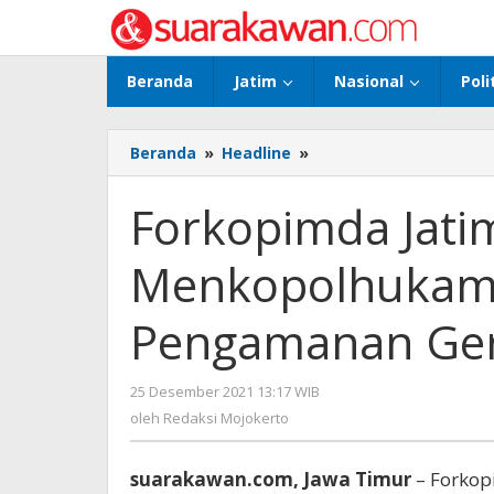
Lewati
ke
konten
Beranda
Jatim
Nasional
Poli
Beranda
»
Headline
»
Forkopimda
Jatim
Dampingi
Forkopimda Jati
Menkopolhukam
Cek
Menkopolhukam 
Prokes
dan
Pengamanan
Pengamanan Gere
Gereja
di
Surabaya
25 Desember 2021 13:17 WIB
oleh
Redaksi
oleh
Redaksi Mojokerto
Mojokerto
suarakawan.com, Jawa Timur
– Forkop