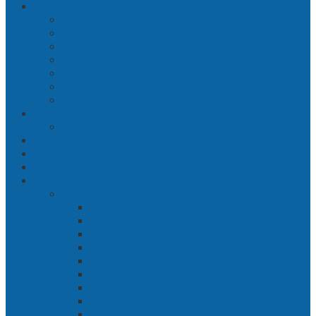
Jatim
Surabaya
Malang
Gresik
Sidoarjo
Trenggalek
Mojokerto
Pasuruan
Nasional
Jakarta
Politik
Hukrim
Ekbis
Cerita Silat
Toh Kuning – Benteng Terakhir Kertajaya
Bab 1 Jalur Banengan
Bab 2 Sampai Jumpa, Ken Arok!
Bab 3 Bergabung
Bab 4 Perwira
Bab 5 Siasat Ken Arok
Bab 6 Pengepungan
Bab 7 Gerbang Pasukan Khusus
Bab 8 Tanah Larangan
Bab 9 Penyelamatan