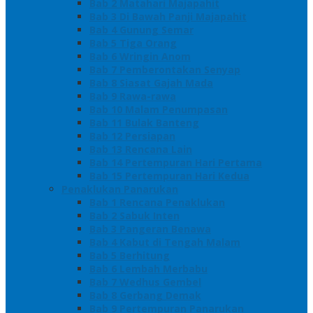
Bab 2 Matahari Majapahit
Bab 3 Di Bawah Panji Majapahit
Bab 4 Gunung Semar
Bab 5 Tiga Orang
Bab 6 Wringin Anom
Bab 7 Pemberontakan Senyap
Bab 8 Siasat Gajah Mada
Bab 9 Rawa-rawa
Bab 10 Malam Penumpasan
Bab 11 Bulak Banteng
Bab 12 Persiapan
Bab 13 Rencana Lain
Bab 14 Pertempuran Hari Pertama
Bab 15 Pertempuran Hari Kedua
Penaklukan Panarukan
Bab 1 Rencana Penaklukan
Bab 2 Sabuk Inten
Bab 3 Pangeran Benawa
Bab 4 Kabut di Tengah Malam
Bab 5 Berhitung
Bab 6 Lembah Merbabu
Bab 7 Wedhus Gembel
Bab 8 Gerbang Demak
Bab 9 Pertempuran Panarukan