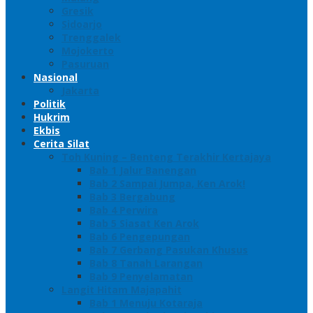
Gresik
Sidoarjo
Trenggalek
Mojokerto
Pasuruan
Nasional
Jakarta
Politik
Hukrim
Ekbis
Cerita Silat
Toh Kuning – Benteng Terakhir Kertajaya
Bab 1 Jalur Banengan
Bab 2 Sampai Jumpa, Ken Arok!
Bab 3 Bergabung
Bab 4 Perwira
Bab 5 Siasat Ken Arok
Bab 6 Pengepungan
Bab 7 Gerbang Pasukan Khusus
Bab 8 Tanah Larangan
Bab 9 Penyelamatan
Langit Hitam Majapahit
Bab 1 Menuju Kotaraja