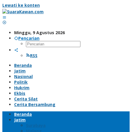
Lewati ke konten
Minggu, 9 Agustus 2026
Pencarian
RSS
Beranda
Jatim
Nasional
Politik
Hukrim
Ekbis
Cerita Silat
Cerita Bersambung
Beranda
Jatim
Surabaya
Malang