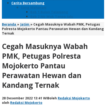
Cerita Bersambung
Sang Maharani
Bab 1 Bulan Telanjang
Bab 2 Nir Wuk Tanpa Jalu
Beranda
»
Jatim
»
Cegah Masuknya Wabah PMK, Petugas
Polresta Mojokerto Pantau Perawatan Hewan dan Kandang
Ternak
Cegah Masuknya Wabah
PMK, Petugas Polresta
Mojokerto Pantau
Perawatan Hewan dan
Kandang Ternak
28 Desember 2022 13:41 WIB
oleh
Redaksi Mojokerto
oleh
Redaksi Mojokerto