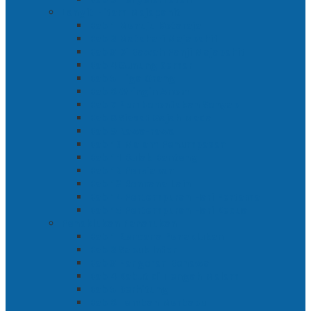
Langit Hitam Majapahit
Bab 1 Menuju Kotaraja
Bab 2 Matahari Majapahit
Bab 3 Di Bawah Panji Majapahit
Bab 4 Gunung Semar
Bab 5 Tiga Orang
Bab 6 Wringin Anom
Bab 7 Pemberontakan Senyap
Bab 8 Siasat Gajah Mada
Bab 9 Rawa-rawa
Bab 10 Malam Penumpasan
Bab 11 Bulak Banteng
Bab 12 Persiapan
Bab 13 Rencana Lain
Bab 14 Pertempuran Hari Pertama
Bab 15 Pertempuran Hari Kedua
Penaklukan Panarukan
Bab 1 Rencana Penaklukan
Bab 2 Sabuk Inten
Bab 3 Pangeran Benawa
Bab 4 Kabut di Tengah Malam
Bab 5 Berhitung
Bab 6 Lembah Merbabu